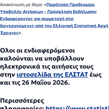
Ανακοίνωση με θέμα: «
Παράταση Προθεσμίας
Υποβολής Αιτήσεων – Πρόσκληση Εκδήλωσης
Ενδιαφέροντος για συμμετοχή στις
διενεργούμενες από την Ελληνική Στατιστική Αρχή
Έρευνε
ς
».
Όλοι οι ενδιαφερόμενοι
καλούνται να υποβάλλουν
ηλεκτρονικά τις αιτήσεις τους
στην
ιστοσελίδα της ΕΛΣΤΑΤ
έως
και τις
26 Μαΐου 2026
.
Περισσότερες
πληροφορίες:
https://www.statisti