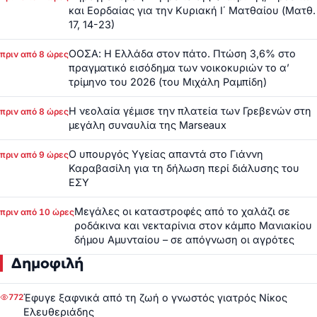
και Εορδαίας για την Κυριακή Ι΄ Ματθαίου (Ματθ.
17, 14-23)
ΟΟΣΑ: Η Ελλάδα στον πάτο. Πτώση 3,6% στο
πριν από 8 ώρες
πραγματικό εισόδημα των νοικοκυριών το α’
τρίμηνο του 2026 (του Μιχάλη Ραμπίδη)
Η νεολαία γέμισε την πλατεία των Γρεβενών στη
πριν από 8 ώρες
μεγάλη συναυλία της Marseaux
Ο υπουργός Υγείας απαντά στο Γιάννη
πριν από 9 ώρες
Καραβασίλη για τη δήλωση περί διάλυσης του
ΕΣΥ
Μεγάλες οι καταστροφές από το χαλάζι σε
πριν από 10 ώρες
ροδάκινα και νεκταρίνια στον κάμπο Μανιακίου
δήμου Αμυνταίου – σε απόγνωση οι αγρότες
Δημοφιλή
Έφυγε ξαφνικά από τη ζωή ο γνωστός γιατρός Νίκος
772
Ελευθεριάδης