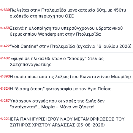
Πωλείται στην Πτολεμαΐδα μονοκατοικία 60τμ με 450τμ
639
οικόπεδο στη περιοχή του ΟΣΕ
Ξεκινά η υλοποίηση του υπερσύγχρονου υδροπονικού
458
θερμοκηπίου Wonderplant στην Πτολεμαΐδα
“Volt Cantine” στην Πτολεμαΐδα (εγκαίνια 16 Ιουλίου 2026)
422
Έφυγε σε ηλικία 65 ετών ο “Snoopy” Στέλιος
402
Χατζηπαναγιωτίδης
Η ουσία πίσω από τις λέξεις (του Κωνσταντίνου Μαυρίδη)
393
Η “διασημότερη” φωτογραφία με τον Άγιο Παΐσιο
324
Υπάρχουν στιγμές που οι χαρές της ζωής δεν
257
“αντέχονται”… Μαρία – Μάνο να ζήσετε!
ΙΕΡΑ ΠΑΝΗΓΥΡΙΣ ΙΕΡΟΥ ΝΑΟΥ ΜΕΤΑΜΟΡΦΩΣΕΩΣ ΤΟΥ
221
ΣΩΤΗΡΟΣ ΧΡΙΣΤΟΥ ΑΡΔΑΣΣΑΣ (05-08-2026)