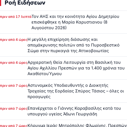
Ροή Ειδήσεων
Τον ΑΗΣ και την κοινότητα Αγίου Δημητρίου
πριν από 17 λεπτά
επισκέφθηκε η Μαρία Καρυστιανου (8
Αυγούστου 2026)
Η μεγάλη επιχείρηση διάσωσης και
πριν από 4 ώρες
απομάκρυνσης πολιτών από το Πυροσβεστικό
Σώμα στην πυρκαγιά της Αττικοβοιωτίας
Αρχιερατική Θεία Λειτουργία στη Βασιλική του
πριν από 4 ώρες
Αγίου Αχιλλίου Πρεσπών για τα 1.400 χρόνια του
ΑκαθίστουΎμνου
Αστυνομικός Υποδιευθυντής ο Διοικητής
πριν από 7 ώρες
Τροχαίας της Εορδαίας Σπύρος Τάσιος – όλες οι
προαγωγές
Επανέρχεται ο Γιάννης Καραβασίλης κατά του
πριν από 7 ώρες
υπουργού υγείας Άδωνι Γεωργιάδη
Κήρυγμα Ιεράς Μητρόπολης Φλωρίνης, Πρεσπών
πριν από 7 ώρες