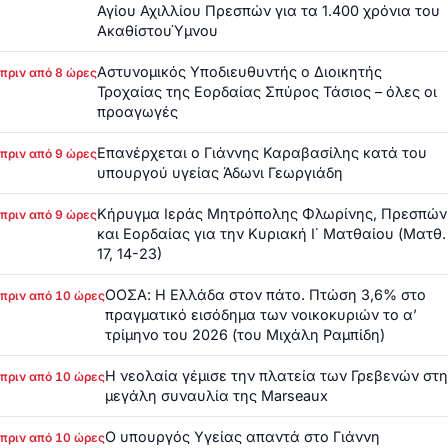
Αγίου Αχιλλίου Πρεσπών για τα 1.400 χρόνια του
ΑκαθίστουΎμνου
Αστυνομικός Υποδιευθυντής ο Διοικητής
πριν από 8 ώρες
Τροχαίας της Εορδαίας Σπύρος Τάσιος – όλες οι
προαγωγές
Επανέρχεται ο Γιάννης Καραβασίλης κατά του
πριν από 9 ώρες
υπουργού υγείας Άδωνι Γεωργιάδη
Κήρυγμα Ιεράς Μητρόπολης Φλωρίνης, Πρεσπών
πριν από 9 ώρες
και Εορδαίας για την Κυριακή Ι΄ Ματθαίου (Ματθ.
17, 14-23)
ΟΟΣΑ: Η Ελλάδα στον πάτο. Πτώση 3,6% στο
πριν από 10 ώρες
πραγματικό εισόδημα των νοικοκυριών το α’
τρίμηνο του 2026 (του Μιχάλη Ραμπίδη)
Η νεολαία γέμισε την πλατεία των Γρεβενών στη
πριν από 10 ώρες
μεγάλη συναυλία της Marseaux
Ο υπουργός Υγείας απαντά στο Γιάννη
πριν από 10 ώρες