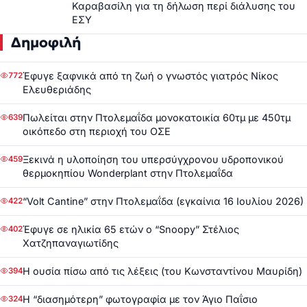
Καραβασίλη για τη δήλωση περί διάλυσης του
ΕΣΥ
Δημοφιλή
Έφυγε ξαφνικά από τη ζωή ο γνωστός γιατρός Νίκος
772
Ελευθεριάδης
Πωλείται στην Πτολεμαΐδα μονοκατοικία 60τμ με 450τμ
639
οικόπεδο στη περιοχή του ΟΣΕ
Ξεκινά η υλοποίηση του υπερσύγχρονου υδροπονικού
459
θερμοκηπίου Wonderplant στην Πτολεμαΐδα
“Volt Cantine” στην Πτολεμαΐδα (εγκαίνια 16 Ιουλίου 2026)
422
Έφυγε σε ηλικία 65 ετών ο “Snoopy” Στέλιος
402
Χατζηπαναγιωτίδης
Η ουσία πίσω από τις λέξεις (του Κωνσταντίνου Μαυρίδη)
394
Η “διασημότερη” φωτογραφία με τον Άγιο Παΐσιο
324