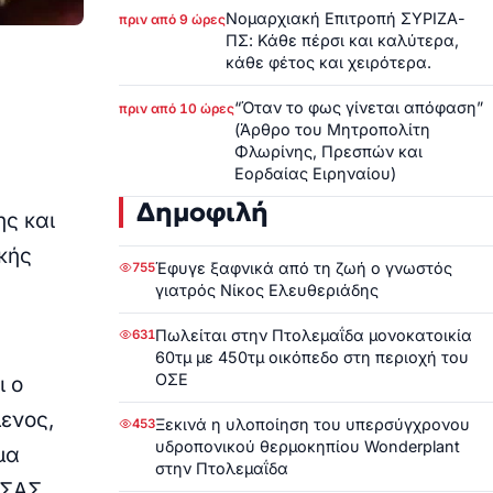
Νομαρχιακή Επιτροπή ΣΥΡΙΖΑ-
πριν από 9 ώρες
ΠΣ: Κάθε πέρσι και καλύτερα,
κάθε φέτος και χειρότερα.
“Όταν το φως γίνεται απόφαση”
πριν από 10 ώρες
(Άρθρο του Μητροπολίτη
Φλωρίνης, Πρεσπών και
Εορδαίας Ειρηναίου)
Δημοφιλή
ς και
κής
Έφυγε ξαφνικά από τη ζωή ο γνωστός
755
γιατρός Νίκος Ελευθεριάδης
Πωλείται στην Πτολεμαΐδα μονοκατοικία
631
60τμ με 450τμ οικόπεδο στη περιοχή του
ΟΣΕ
ι ο
ενος,
Ξεκινά η υλοποίηση του υπερσύγχρονου
453
υδροπονικού θερμοκηπίου Wonderplant
ημα
στην Πτολεμαΐδα
ΙΣΑΣ