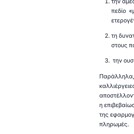
την άμε
πεδίο «
ετερογέ
τη δυνα
στους π
την ουσ
Παράλληλα, 
καλλιέργειε
αποστέλλοντ
η επιβεβαίω
της εφαρμογή
πληρωμές.