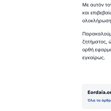
Με αυτόν το
και επιβεβα
ολοκλήρωση 
Παρακαλούμε
ζητήματος, 
ορθή εφαρμο
εγκαίρως.
Eordaia.o
Όλα τα άρθρ