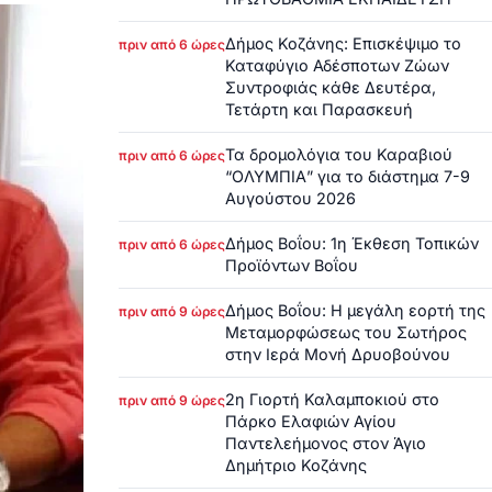
Δήμος Κοζάνης: Επισκέψιμο το
πριν από 6 ώρες
Καταφύγιο Αδέσποτων Ζώων
Συντροφιάς κάθε Δευτέρα,
Τετάρτη και Παρασκευή
Τα δρομολόγια του Καραβιού
πριν από 6 ώρες
“ΟΛΥΜΠΙΑ” για το διάστημα 7-9
Αυγούστου 2026
Δήμος Βοΐου: 1η Έκθεση Τοπικών
πριν από 6 ώρες
Προϊόντων Βοΐου
Δήμος Βοΐου: Η μεγάλη εορτή της
πριν από 9 ώρες
Μεταμορφώσεως του Σωτήρος
στην Ιερά Μονή Δρυοβούνου
2η Γιορτή Καλαμποκιού στο
πριν από 9 ώρες
Πάρκο Ελαφιών Αγίου
Παντελεήμονος στον Άγιο
Δημήτριο Κοζάνης