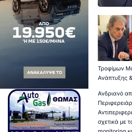
Τροφίμων Μα
Ανάπτυξης 
Ανδριανό απ
Περιφερειάρ
Αντιπεριφερ
σχετικά με 
monitoring κ