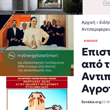
Αρχική
›
Ειδή
Αντιπεριφερε
ΕΙΔΉΣΕΙΣ
Επιστ
από 
Αντι
Αγρο
Eordaia.org
20 Μ