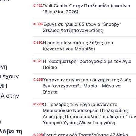
“Volt Cantine” στην Πτολεμαΐδα (εγκαίνια
421
16 Ιουλίου 2026)
Έφυγε σε ηλικία 65 ετών ο “Snoopy”
396
Στέλιος Χατζηπαναγιωτίδης
Η ουσία πίσω από τις λέξεις (του
391
Κωνσταντίνου Μαυρίδη)
Η “διασημότερη” φωτογραφία με τον Άγιο
321
ονη
Παΐσιο
υ έχουν
Υπάρχουν στιγμές που οι χαρές της ζωής
256
«ΜΗ
δεν “αντέχονται”… Μαρία – Μάνο να
ζήσετε!
Α στην
Ο Πρόεδρος των Εργαζομένων στο
220
Μποδοσάκειο Νοσοκομείο Πτολεμαΐδας
Δημήτρης Παπαδόπουλος “υποδέχεται” τον
ο
Υπουργό Υγείας Άδωνι Γεωργιάδη
λάβει τη
Φωτιά στην οδό Τραπεζούντος 47 δίπλα
208