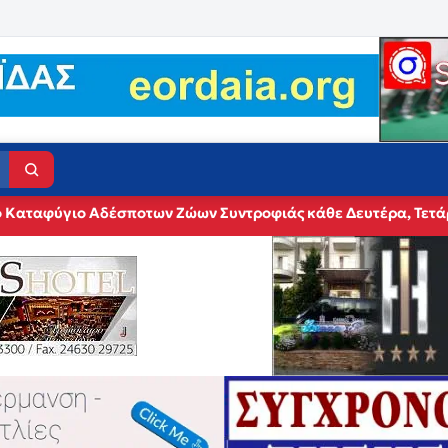
το Καταφύγιο Αδέσποτων Ζώων Συντροφιάς κάθε Δευτέρα, Τετ