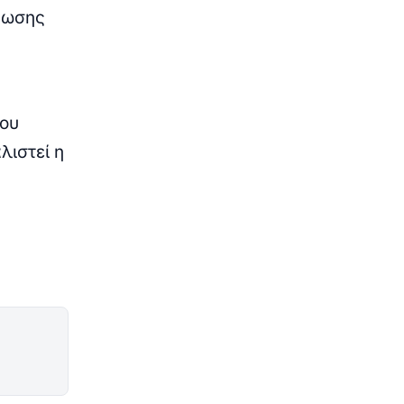
θωσης
του
λιστεί η