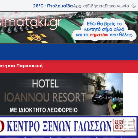
26°C · Πτολεμαΐδα
Αρχική
Ειδήσεις
Επικοινωνία
άρτη και Παρασκευή