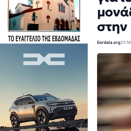
μονά
στην
Eordaia.org
20 Μ