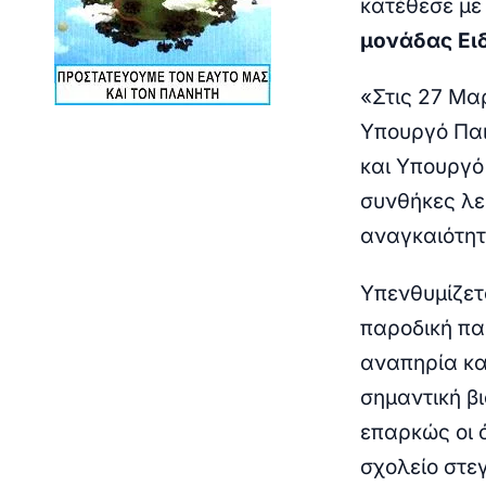
κατέθεσε με
μονάδας Ει
«Στις 27 Μα
Υπουργό Παι
και Υπουργό
συνθήκες λε
αναγκαιότητ
Υπενθυμίζετα
παροδική πα
αναπηρία και
σημαντική β
επαρκώς οι ό
σχολείο στεγ