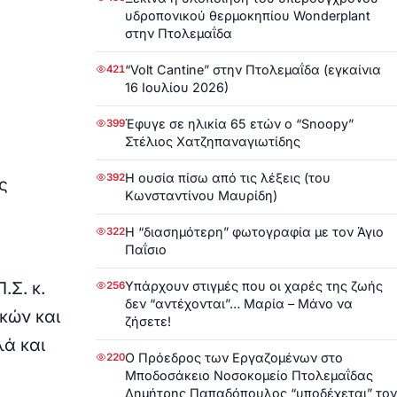
υδροπονικού θερμοκηπίου Wonderplant
στην Πτολεμαΐδα
“Volt Cantine” στην Πτολεμαΐδα (εγκαίνια
421
16 Ιουλίου 2026)
Έφυγε σε ηλικία 65 ετών ο “Snoopy”
399
Στέλιος Χατζηπαναγιωτίδης
Η ουσία πίσω από τις λέξεις (του
392
ς
Κωνσταντίνου Μαυρίδη)
Η “διασημότερη” φωτογραφία με τον Άγιο
322
Παΐσιο
.Σ. κ.
Υπάρχουν στιγμές που οι χαρές της ζωής
256
δεν “αντέχονται”… Μαρία – Μάνο να
κών και
ζήσετε!
λά και
Ο Πρόεδρος των Εργαζομένων στο
220
Μποδοσάκειο Νοσοκομείο Πτολεμαΐδας
Δημήτρης Παπαδόπουλος “υποδέχεται” τον