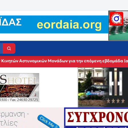
 Κινητών Αστυνομικών Μονάδων για την επόμενη εβδομάδα (