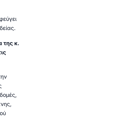
φεύγει
δείας.
 της κ.
ις
την
ς
 δομές,
άνης,
κού