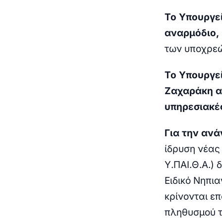
Το Υπουργε
αναρμόδιο,
των υποχρεώ
Το Υπουργεί
Ζαχαράκη α
υπηρεσιακέ
Για την ανά
ίδρυση νέας
Υ.ΠΑΙ.Θ.Α.) 
Ειδικό Νηπια
κρίνονται ε
πληθυσμού τ