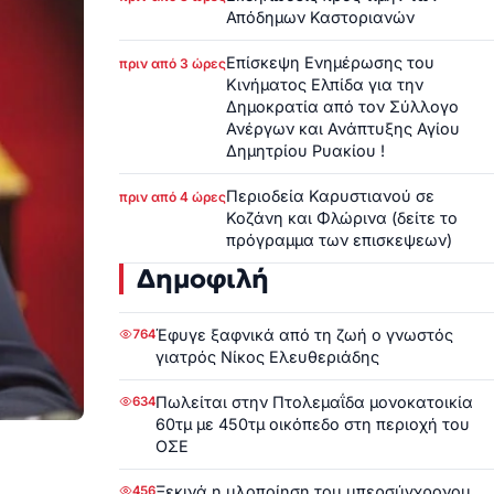
Απόδημων Καστοριανών
Επίσκεψη Ενημέρωσης του
πριν από 3 ώρες
Κινήματος Ελπίδα για την
Δημοκρατία από τον Σύλλογο
Ανέργων και Ανάπτυξης Αγίου
Δημητρίου Ρυακίου !
Περιοδεία Καρυστιανού σε
πριν από 4 ώρες
Κοζάνη και Φλώρινα (δείτε το
πρόγραμμα των επισκεψεων)
Δημοφιλή
Έφυγε ξαφνικά από τη ζωή ο γνωστός
764
γιατρός Νίκος Ελευθεριάδης
Πωλείται στην Πτολεμαΐδα μονοκατοικία
634
60τμ με 450τμ οικόπεδο στη περιοχή του
ΟΣΕ
Ξεκινά η υλοποίηση του υπερσύγχρονου
456