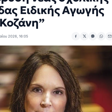
δας Ειδικής Αγωγής
 Κοζάνη”
αΐου 2026, 16:05