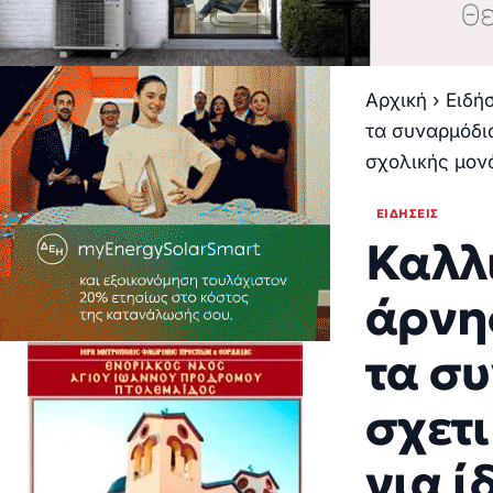
Αρχική
›
Ειδή
τα συναρμόδια
σχολικής μον
ΕΙΔΉΣΕΙΣ
Καλλ
άρνη
τα σ
σχετι
για ί