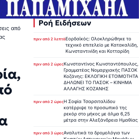
Ροή Ειδήσεων
σεις από
ας
Εορδαϊκός: Ολοκληρώθηκε το
πριν από 2 λεπτά
τεχνικό επιτελείο με Κατακαλίδη,
Κωνσταντινίδη και Κοτταρίδη
Κωνσταντίνος Κωνσταντόπουλος,
πριν από 2 ώρες
ία,
Γραμματέας Νομαρχιακής ΠΑΣΟΚ
Κοζάνης: ΕΚΛΟΓΙΚΗ ΕΤΟΙΜΟΤΗΤΑ
ΔΗΛΩΝΕΙ ΤΟ ΠΑΣΟΚ – ΚΙΝΗΜΑ
πό
ΑΛΛΑΓΗΣ ΚΟΖΑΝΗΣ
Η Σοφία Τσαρσιταλίδου
πριν από 2 ώρες
κατέρριψε το προσωπικό της
ρεκόρ στο μήκος με άλμα 6,25
μα
μέτρα στην Αλεξάνδρεια Ημαθίας
Αναλυτικά τα δρομολόγια των
πριν από 3 ώρες
Κινητών Αστυνομικών Μονάδων