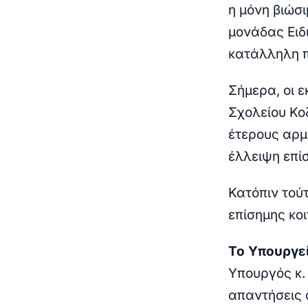
η μόνη βιώσι
μονάδας Ειδ
κατάλληλη π
Σήμερα, οι ε
Σχολείου Κο
έτερους αρμ
έλλειψη επί
Κατόπιν τού
επίσημης κο
Το Υπουργεί
Υπουργός κ.
απαντήσεις σ