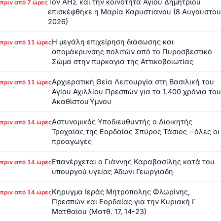
Τον ΑΗΣ και την κοινότητα Αγίου Δημητρίου
πριν από 7 ώρες
επισκέφθηκε η Μαρία Καρυστιανου (8 Αυγούστου
2026)
Η μεγάλη επιχείρηση διάσωσης και
πριν από 11 ώρες
απομάκρυνσης πολιτών από το Πυροσβεστικό
Σώμα στην πυρκαγιά της Αττικοβοιωτίας
Αρχιερατική Θεία Λειτουργία στη Βασιλική του
πριν από 11 ώρες
Αγίου Αχιλλίου Πρεσπών για τα 1.400 χρόνια του
ΑκαθίστουΎμνου
Αστυνομικός Υποδιευθυντής ο Διοικητής
πριν από 14 ώρες
Τροχαίας της Εορδαίας Σπύρος Τάσιος – όλες οι
προαγωγές
Επανέρχεται ο Γιάννης Καραβασίλης κατά του
πριν από 14 ώρες
υπουργού υγείας Άδωνι Γεωργιάδη
Κήρυγμα Ιεράς Μητρόπολης Φλωρίνης,
πριν από 14 ώρες
Πρεσπών και Εορδαίας για την Κυριακή Ι΄
Ματθαίου (Ματθ. 17, 14-23)