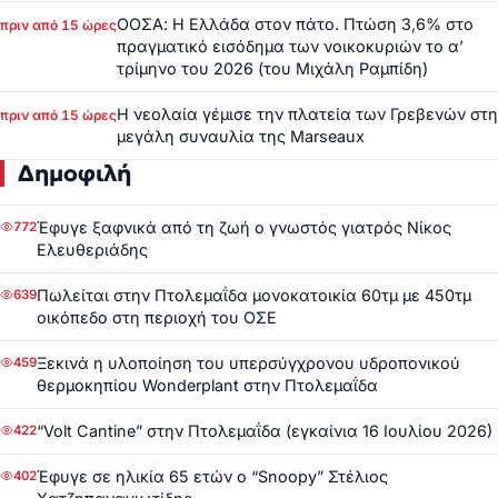
ΟΟΣΑ: Η Ελλάδα στον πάτο. Πτώση 3,6% στο
πριν από 15 ώρες
πραγματικό εισόδημα των νοικοκυριών το α’
τρίμηνο του 2026 (του Μιχάλη Ραμπίδη)
Η νεολαία γέμισε την πλατεία των Γρεβενών στη
πριν από 15 ώρες
μεγάλη συναυλία της Marseaux
Δημοφιλή
Έφυγε ξαφνικά από τη ζωή ο γνωστός γιατρός Νίκος
772
Ελευθεριάδης
Πωλείται στην Πτολεμαΐδα μονοκατοικία 60τμ με 450τμ
639
οικόπεδο στη περιοχή του ΟΣΕ
Ξεκινά η υλοποίηση του υπερσύγχρονου υδροπονικού
459
θερμοκηπίου Wonderplant στην Πτολεμαΐδα
“Volt Cantine” στην Πτολεμαΐδα (εγκαίνια 16 Ιουλίου 2026)
422
Έφυγε σε ηλικία 65 ετών ο “Snoopy” Στέλιος
402