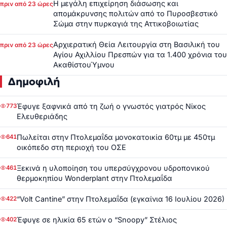
Η μεγάλη επιχείρηση διάσωσης και
πριν από 23 ώρες
απομάκρυνσης πολιτών από το Πυροσβεστικό
Σώμα στην πυρκαγιά της Αττικοβοιωτίας
Αρχιερατική Θεία Λειτουργία στη Βασιλική του
πριν από 23 ώρες
Αγίου Αχιλλίου Πρεσπών για τα 1.400 χρόνια του
ΑκαθίστουΎμνου
Δημοφιλή
Έφυγε ξαφνικά από τη ζωή ο γνωστός γιατρός Νίκος
773
Ελευθεριάδης
Πωλείται στην Πτολεμαΐδα μονοκατοικία 60τμ με 450τμ
641
οικόπεδο στη περιοχή του ΟΣΕ
Ξεκινά η υλοποίηση του υπερσύγχρονου υδροπονικού
461
θερμοκηπίου Wonderplant στην Πτολεμαΐδα
“Volt Cantine” στην Πτολεμαΐδα (εγκαίνια 16 Ιουλίου 2026)
422
Έφυγε σε ηλικία 65 ετών ο “Snoopy” Στέλιος
402