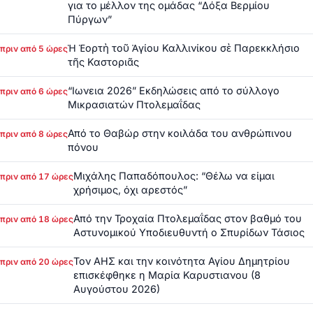
για το μέλλον της ομάδας “Δόξα Βερμίου
Πύργων”
Ἡ Ἑορτὴ τοῦ Ἁγίου Καλλινίκου σὲ Παρεκκλήσιο
πριν από 5 ώρες
τῆς Καστοριᾶς
“Ιωνεια 2026” Εκδηλώσεις από το σύλλογο
πριν από 6 ώρες
Μικρασιατών Πτολεμαΐδας
Από το Θαβώρ στην κοιλάδα του ανθρώπινου
πριν από 8 ώρες
πόνου
Μιχάλης Παπαδόπουλος: “Θέλω να είμαι
πριν από 17 ώρες
χρήσιμος, όχι αρεστός”
Από την Τροχαία Πτολεμαΐδας στον βαθμό του
πριν από 18 ώρες
Αστυνομικού Υποδιευθυντή ο Σπυρίδων Τάσιος
Τον ΑΗΣ και την κοινότητα Αγίου Δημητρίου
πριν από 20 ώρες
επισκέφθηκε η Μαρία Καρυστιανου (8
Αυγούστου 2026)