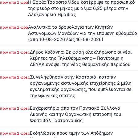
Η Σοφία Τσαρσιταλίδου κατέρριψε το προσωπικό
πριν από 1 ώρα
της ρεκόρ στο μήκος με άλμα 6,25 μέτρα στην
Αλεξάνδρεια Ημαθίας
Αναλυτικά τα δρομολόγια των Κινητών
πριν από 1 ώρα
Αστυνομικών Μονάδων για την επόμενη εβδομάδα
(από 10-08-2026 έως 16-08-2026)
Δήμος Κοζάνης: Σε φάση ολοκλήρωσης οι νέοι
πριν από 2 ώρες
λέβητες της Τηλεθέρμανσης – Πανέτοιμη η
ΔΕΥΑΚ ενόψει της νέας θερμαντικής περιόδου
Συνελήφθησαν στην Καστοριά, κατόπιν
πριν από 2 ώρες
οργανωμένης αστυνομικής επιχείρησης 2 μέλη
εγκληματικής οργάνωσης, που εμπλέκονται σε
τηλεφωνικές απάτες
Ευχαριστήριο από τον Ποντιακό Σύλλογο
πριν από 2 ώρες
Ακρινής και την Οργανωτική επιτροπή του
Φεστιβάλ Γαστρονομίας
Εκδηλώσεις προς τιμήν των Απόδημων
πριν από 2 ώρες