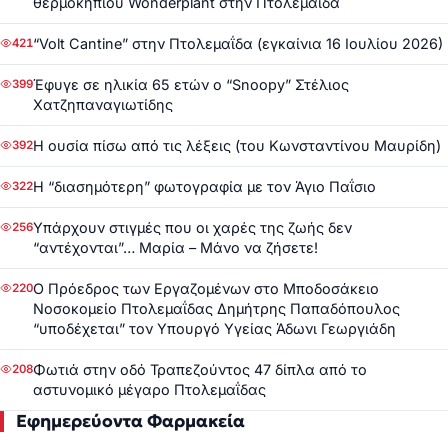
θερμοκηπίου Wonderplant στην Πτολεμαΐδα
“Volt Cantine” στην Πτολεμαΐδα (εγκαίνια 16 Ιουλίου 2026)
421
Έφυγε σε ηλικία 65 ετών ο “Snoopy” Στέλιος
399
Χατζηπαναγιωτίδης
Η ουσία πίσω από τις λέξεις (του Κωνσταντίνου Μαυρίδη)
392
Η “διασημότερη” φωτογραφία με τον Άγιο Παΐσιο
322
Υπάρχουν στιγμές που οι χαρές της ζωής δεν
256
“αντέχονται”… Μαρία – Μάνο να ζήσετε!
Ο Πρόεδρος των Εργαζομένων στο Μποδοσάκειο
220
Νοσοκομείο Πτολεμαΐδας Δημήτρης Παπαδόπουλος
“υποδέχεται” τον Υπουργό Υγείας Άδωνι Γεωργιάδη
Φωτιά στην οδό Τραπεζούντος 47 δίπλα από το
208
αστυνομικό μέγαρο Πτολεμαΐδας
Εφημερεύοντα Φαρμακεία