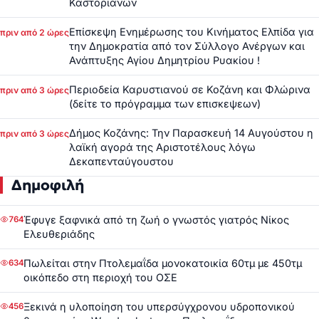
Καστοριανών
Επίσκεψη Ενημέρωσης του Κινήματος Ελπίδα για
πριν από 2 ώρες
την Δημοκρατία από τον Σύλλογο Ανέργων και
Ανάπτυξης Αγίου Δημητρίου Ρυακίου !
Περιοδεία Καρυστιανού σε Κοζάνη και Φλώρινα
πριν από 3 ώρες
(δείτε το πρόγραμμα των επισκεψεων)
Δήμος Κοζάνης: Την Παρασκευή 14 Αυγούστου η
πριν από 3 ώρες
λαϊκή αγορά της Αριστοτέλους λόγω
Δεκαπενταύγουστου
Δημοφιλή
Έφυγε ξαφνικά από τη ζωή ο γνωστός γιατρός Νίκος
764
Ελευθεριάδης
Πωλείται στην Πτολεμαΐδα μονοκατοικία 60τμ με 450τμ
634
οικόπεδο στη περιοχή του ΟΣΕ
Ξεκινά η υλοποίηση του υπερσύγχρονου υδροπονικού
456