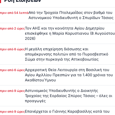
Από την Τροχαία Πτολεμαΐδας στον βαθμό του
πριν από 54 λεπτά
Αστυνομικού Υποδιευθυντή ο Σπυρίδων Τάσιος
Τον ΑΗΣ και την κοινότητα Αγίου Δημητρίου
πριν από 2 ώρες
επισκέφθηκε η Μαρία Καρυστιανου (8 Αυγούστου
2026)
Η μεγάλη επιχείρηση διάσωσης και
πριν από 6 ώρες
απομάκρυνσης πολιτών από το Πυροσβεστικό
Σώμα στην πυρκαγιά της Αττικοβοιωτίας
Αρχιερατική Θεία Λειτουργία στη Βασιλική του
πριν από 6 ώρες
Αγίου Αχιλλίου Πρεσπών για τα 1.400 χρόνια του
ΑκαθίστουΎμνου
Αστυνομικός Υποδιευθυντής ο Διοικητής
πριν από 9 ώρες
Τροχαίας της Εορδαίας Σπύρος Τάσιος – όλες οι
προαγωγές
Επανέρχεται ο Γιάννης Καραβασίλης κατά του
πριν από 9 ώρες