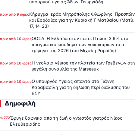
υπουργού υγείας Άδωνι Γεωργιάδη
Κήρυγμα Ιεράς Μητρόπολης Φλωρίνης, Πρεσπών
πριν από 9 ώρες
και Εορδαίας για την Κυριακή Ι΄ Ματθαίου (Ματθ.
17, 14-23)
ΟΟΣΑ: Η Ελλάδα στον πάτο. Πτώση 3,6% στο
πριν από 10 ώρες
πραγματικό εισόδημα των νοικοκυριών το α’
τρίμηνο του 2026 (του Μιχάλη Ραμπίδη)
Η νεολαία γέμισε την πλατεία των Γρεβενών στη
πριν από 10 ώρες
μεγάλη συναυλία της Marseaux
Ο υπουργός Υγείας απαντά στο Γιάννη
πριν από 10 ώρες
Καραβασίλη για τη δήλωση περί διάλυσης του
ΕΣΥ
Δημοφιλή
Έφυγε ξαφνικά από τη ζωή ο γνωστός γιατρός Νίκος
772
Ελευθεριάδης