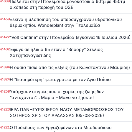
Πωλείται στην Πτολεμαΐδα μονοκατοικία 60τμ με 450τμ
639
οικόπεδο στη περιοχή του ΟΣΕ
Ξεκινά η υλοποίηση του υπερσύγχρονου υδροπονικού
459
θερμοκηπίου Wonderplant στην Πτολεμαΐδα
“Volt Cantine” στην Πτολεμαΐδα (εγκαίνια 16 Ιουλίου 2026)
422
Έφυγε σε ηλικία 65 ετών ο “Snoopy” Στέλιος
402
Χατζηπαναγιωτίδης
Η ουσία πίσω από τις λέξεις (του Κωνσταντίνου Μαυρίδη)
394
Η “διασημότερη” φωτογραφία με τον Άγιο Παΐσιο
324
Υπάρχουν στιγμές που οι χαρές της ζωής δεν
258
“αντέχονται”… Μαρία – Μάνο να ζήσετε!
ΙΕΡΑ ΠΑΝΗΓΥΡΙΣ ΙΕΡΟΥ ΝΑΟΥ ΜΕΤΑΜΟΡΦΩΣΕΩΣ ΤΟΥ
223
ΣΩΤΗΡΟΣ ΧΡΙΣΤΟΥ ΑΡΔΑΣΣΑΣ (05-08-2026)
Ο Πρόεδρος των Εργαζομένων στο Μποδοσάκειο
221