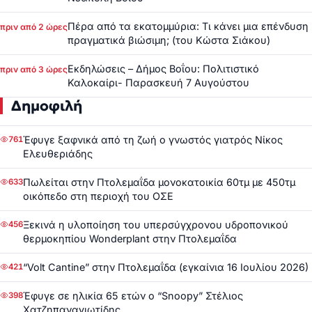
Πέρα από τα εκατομμύρια: Τι κάνει μια επένδυση
πριν από 2 ώρες
πραγματικά βιώσιμη; (του Κώστα Σιάκου)
Εκδηλώσεις – Δήμος Βοΐου: Πολιτιστικό
πριν από 3 ώρες
Καλοκαίρι- Παρασκευή 7 Αυγούστου
Δημοφιλή
Έφυγε ξαφνικά από τη ζωή ο γνωστός γιατρός Νίκος
761
Ελευθεριάδης
Πωλείται στην Πτολεμαΐδα μονοκατοικία 60τμ με 450τμ
633
οικόπεδο στη περιοχή του ΟΣΕ
Ξεκινά η υλοποίηση του υπερσύγχρονου υδροπονικού
456
θερμοκηπίου Wonderplant στην Πτολεμαΐδα
“Volt Cantine” στην Πτολεμαΐδα (εγκαίνια 16 Ιουλίου 2026)
421
Έφυγε σε ηλικία 65 ετών ο “Snoopy” Στέλιος
398
Χατζηπαναγιωτίδης