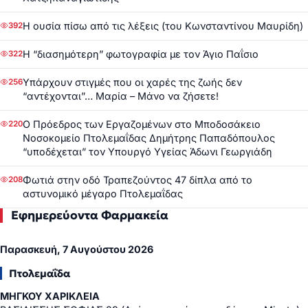
Η ουσία πίσω από τις λέξεις (του Κωνσταντίνου Μαυρίδη)
392
Η “διασημότερη” φωτογραφία με τον Άγιο Παΐσιο
322
Υπάρχουν στιγμές που οι χαρές της ζωής δεν
256
“αντέχονται”… Μαρία – Μάνο να ζήσετε!
Ο Πρόεδρος των Εργαζομένων στο Μποδοσάκειο
220
Νοσοκομείο Πτολεμαΐδας Δημήτρης Παπαδόπουλος
“υποδέχεται” τον Υπουργό Υγείας Άδωνι Γεωργιάδη
Φωτιά στην οδό Τραπεζούντος 47 δίπλα από το
208
αστυνομικό μέγαρο Πτολεμαΐδας
Εφημερεύοντα Φαρμακεία
Παρασκευή, 7 Αυγούστου 2026
Πτολεμαΐδα
ΜΗΓΚΟΥ ΧΑΡΙΚΛΕΙΑ