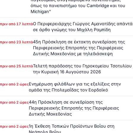
όπως το πανεπιστήμιο του Cambridge και του
Michigan”
Ο Περιφερειάρχης Γιώργος Αμανατίδης απάντά
πριν από 17 λεπτά
σε άρθο γνώμης του Μιχάλη Ραμπίδη
45η Πρόσκληση σε έκτακτη συνεδρίαση της
πριν από 23 λεπτά
Περιφερειακής Επιτροπής της Περιφέρειας
Δυτικής Μακεδονίας με τηλεδιάσκεψη
Τελετή παράδοσης του Γηροκομείου Τσοτυλίου
πριν από 25 λεπτά
την Κυριακή 16 Αυγούστου 2026
Ενημέρωση φιλάθλων για τις εξελίξεις στην
πριν από 2 ώρες
ομάδα της Πτολεμαΐδας τον Εορδαϊκό
44η Πρόσκληση σε συνεδρίαση της
πριν από 2 ώρες
Περιφερειακής Επιτροπής της Περιφέρειας
Δυτικής Μακεδονίας
1η Έκθεση Τοπικών Προϊόντων Βοΐου στη
πριν από 2 ώρες
Νεάπολη Βοΐου