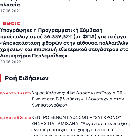
πλατεία
17.06.2021
ΕΙΔΉΣΕΙΣ
Υπογράφηκε η Προγραμματική Σύμβαση
προϋπολογισμού 36.359,32€ (με ΦΠΑ) για το έργο
«Αποκατάσταση φθορών στην αίθουσα πολλαπλών
χρήσεων και επισκευή εξωτερικού στεγάστρου στο
Διοικητήριο Πτολεμαΐδας»
20.06.2022
Ροή Ειδήσεων
Δήμος Κοζάνης: 44α Λασσάνεια/Τροχιά 26 –
πριν από 3 λεπτά
Σινεμά στη Βιβλιοθήκη «Η Λογοτεχνία στον
Κινηματογράφο»
ΚΕΝΤΡΟ ΞΕΝΩΝ ΓΛΩΣΣΩΝ – “ΣΥΓΧΡΟΝΟ”
πριν από 8 λεπτά
ΖΗΣΗΣ ΠΑΠΑΜΙΧΑΗΛ: “Λέγοντας τίτλοι αξίας
εννοούμε πτυχία που χορηγούνται από
παγκοσμίως αναγνωρισμένα πανεπιστήμια,