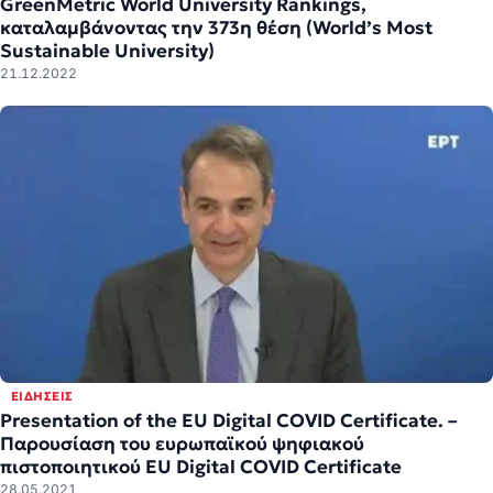
GreenMetric World University Rankings,
καταλαμβάνοντας την 373η θέση (World’s Most
Sustainable University)
21.12.2022
ΕΙΔΉΣΕΙΣ
Presentation of the EU Digital COVID Certificate. –
Παρουσίαση του ευρωπαϊκού ψηφιακού
πιστοποιητικού EU Digital COVID Certificate
28.05.2021