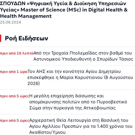
ΣΠΟΥΔΩΝ «Ψηφιακή Υγεία & Διοίκηση Υπηρεσιών
Υγείας» Master of Science (MSc) in Digital Health &
Health Management
25.06.2024
Ροή Ειδήσεων
Από την Τροχαία Πτολεμαΐδας στον βαθμό του
πριν από 16 λεπτά
Αστυνομικού Υποδιευθυντή ο Σπυρίδων Τάσιος
Τον ΑΗΣ και την κοινότητα Αγίου Δημητρίου
πριν από 1 ώρα
επισκέφθηκε η Μαρία Καρυστιανου (8 Αυγούστου
2026)
Η μεγάλη επιχείρηση διάσωσης και
πριν από 5 ώρες
απομάκρυνσης πολιτών από το Πυροσβεστικό
Σώμα στην πυρκαγιά της Αττικοβοιωτίας
Αρχιερατική Θεία Λειτουργία στη Βασιλική του
πριν από 5 ώρες
Αγίου Αχιλλίου Πρεσπών για τα 1.400 χρόνια του
ΑκαθίστουΎμνου