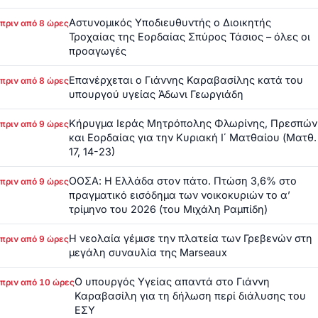
Αστυνομικός Υποδιευθυντής ο Διοικητής
πριν από 8 ώρες
Τροχαίας της Εορδαίας Σπύρος Τάσιος – όλες οι
προαγωγές
Επανέρχεται ο Γιάννης Καραβασίλης κατά του
πριν από 8 ώρες
υπουργού υγείας Άδωνι Γεωργιάδη
Κήρυγμα Ιεράς Μητρόπολης Φλωρίνης, Πρεσπών
πριν από 9 ώρες
και Εορδαίας για την Κυριακή Ι΄ Ματθαίου (Ματθ.
17, 14-23)
ΟΟΣΑ: Η Ελλάδα στον πάτο. Πτώση 3,6% στο
πριν από 9 ώρες
πραγματικό εισόδημα των νοικοκυριών το α’
τρίμηνο του 2026 (του Μιχάλη Ραμπίδη)
Η νεολαία γέμισε την πλατεία των Γρεβενών στη
πριν από 9 ώρες
μεγάλη συναυλία της Marseaux
Ο υπουργός Υγείας απαντά στο Γιάννη
πριν από 10 ώρες
Καραβασίλη για τη δήλωση περί διάλυσης του
ΕΣΥ