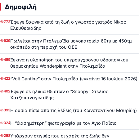
Δημοφιλή
Έφυγε ξαφνικά από τη ζωή ο γνωστός γιατρός Νίκος
772
Ελευθεριάδης
Πωλείται στην Πτολεμαΐδα μονοκατοικία 60τμ με 450τμ
639
οικόπεδο στη περιοχή του ΟΣΕ
Ξεκινά η υλοποίηση του υπερσύγχρονου υδροπονικού
459
θερμοκηπίου Wonderplant στην Πτολεμαΐδα
“Volt Cantine” στην Πτολεμαΐδα (εγκαίνια 16 Ιουλίου 2026)
422
Έφυγε σε ηλικία 65 ετών ο “Snoopy” Στέλιος
402
Χατζηπαναγιωτίδης
Η ουσία πίσω από τις λέξεις (του Κωνσταντίνου Μαυρίδη)
393
Η “διασημότερη” φωτογραφία με τον Άγιο Παΐσιο
324
Υπάρχουν στιγμές που οι χαρές της ζωής δεν
258