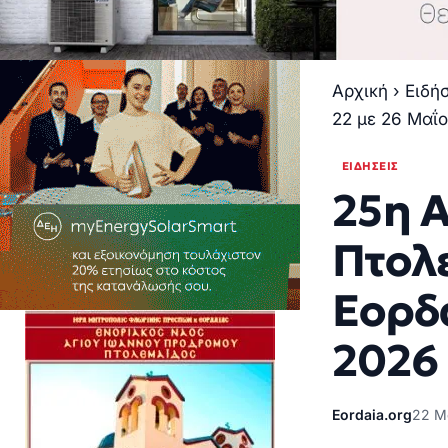
Αρχική
›
Ειδή
22 με 26 Μαΐ
ΕΙΔΉΣΕΙΣ
25η 
Πτολ
Εορδα
2026
Eordaia.org
22 Μ