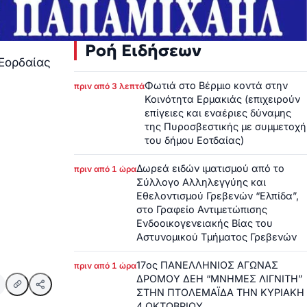
Ροή Ειδήσεων
 Εορδαίας
Φωτιά στο Βέρμιο κοντά στην
πριν από 3 λεπτά
Κοινότητα Ερμακιάς (επιχειρούν
επίγειες και εναέριες δύναμης
της Πυροσβεστικής με συμμετοχή
του δήμου Εοτδαίας)
Δωρεά ειδών ιματισμού από το
πριν από 1 ώρα
Σύλλογο Αλληλεγγύης και
Εθελοντισμού Γρεβενών “Ελπίδα”,
στο Γραφείο Αντιμετώπισης
Ενδοοικογενειακής Βίας του
Αστυνομικού Τμήματος Γρεβενών
17ος ΠΑΝΕΛΛΗΝΙΟΣ ΑΓΩΝΑΣ
πριν από 1 ώρα
ΔΡΟΜΟΥ ΔΕΗ “ΜΝΗΜΕΣ ΛΙΓΝΙΤΗ”
ΣΤΗΝ ΠΤΟΛΕΜΑΪΔΑ ΤΗΝ ΚΥΡΙΑΚΗ
4 ΟΚΤΩΒΡΙΟΥ