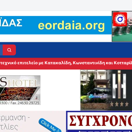
τεχνικό επιτελείο με Κατακαλίδη, Κωνσταντινίδη και Κοτταρί