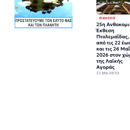
ΕΙΔΉΣΕΙΣ
25η Ανθοκομι
Έκθεση
Πτολεμαΐδας,
από τις 22 έω
και τις 26 Μα
2026 στον χώ
της Λαϊκής
Αγοράς
21 Μάι 09:53