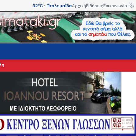
32°C · Πτολεμαΐδα
Αρχική
Ειδήσεις
Επικοινωνία
δη