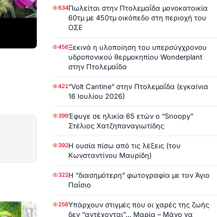
Πωλείται στην Πτολεμαΐδα μονοκατοικία
634
60τμ με 450τμ οικόπεδο στη περιοχή του
ΟΣΕ
Ξεκινά η υλοποίηση του υπερσύγχρονου
456
υδροπονικού θερμοκηπίου Wonderplant
στην Πτολεμαΐδα
“Volt Cantine” στην Πτολεμαΐδα (εγκαίνια
421
16 Ιουλίου 2026)
Έφυγε σε ηλικία 65 ετών ο “Snoopy”
399
Στέλιος Χατζηπαναγιωτίδης
Η ουσία πίσω από τις λέξεις (του
392
Κωνσταντίνου Μαυρίδη)
Η “διασημότερη” φωτογραφία με τον Άγιο
322
Παΐσιο
Υπάρχουν στιγμές που οι χαρές της ζωής
256
δεν “αντέχονται”… Μαρία – Μάνο να