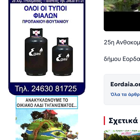
25η Ανθοκομ
δήμου Εορδα
Eordaia.o
Όλα τα άρθρ
Σχετικά