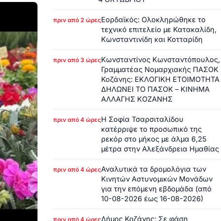
Εορδαϊκός: Ολοκληρώθηκε το
πριν από 2 ώρες
τεχνικό επιτελείο με Κατακαλίδη,
Κωνσταντινίδη και Κοτταρίδη
Κωνσταντίνος Κωνσταντόπουλος,
πριν από 3 ώρες
Γραμματέας Νομαρχιακής ΠΑΣΟΚ
Κοζάνης: ΕΚΛΟΓΙΚΗ ΕΤΟΙΜΟΤΗΤΑ
ΔΗΛΩΝΕΙ ΤΟ ΠΑΣΟΚ – ΚΙΝΗΜΑ
ΑΛΛΑΓΗΣ ΚΟΖΑΝΗΣ
Η Σοφία Τσαρσιταλίδου
πριν από 4 ώρες
κατέρριψε το προσωπικό της
ρεκόρ στο μήκος με άλμα 6,25
μέτρα στην Αλεξάνδρεια Ημαθίας
Αναλυτικά τα δρομολόγια των
πριν από 4 ώρες
Κινητών Αστυνομικών Μονάδων
για την επόμενη εβδομάδα (από
10-08-2026 έως 16-08-2026)
Δήμος Κοζάνης: Σε φάση
πριν από 4 ώρες