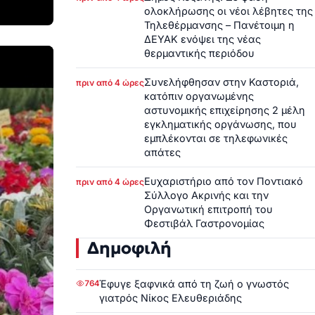
ολοκλήρωσης οι νέοι λέβητες της
Τηλεθέρμανσης – Πανέτοιμη η
ΔΕΥΑΚ ενόψει της νέας
θερμαντικής περιόδου
Συνελήφθησαν στην Καστοριά,
πριν από 4 ώρες
κατόπιν οργανωμένης
αστυνομικής επιχείρησης 2 μέλη
εγκληματικής οργάνωσης, που
εμπλέκονται σε τηλεφωνικές
απάτες
Ευχαριστήριο από τον Ποντιακό
πριν από 4 ώρες
Σύλλογο Ακρινής και την
Οργανωτική επιτροπή του
Φεστιβάλ Γαστρονομίας
Δημοφιλή
Έφυγε ξαφνικά από τη ζωή ο γνωστός
764
γιατρός Νίκος Ελευθεριάδης