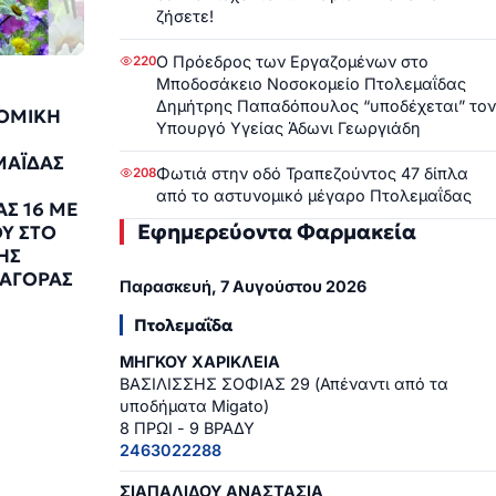
ζήσετε!
Ο Πρόεδρος των Εργαζομένων στο
220
Μποδοσάκειο Νοσοκομείο Πτολεμαΐδας
Δημήτρης Παπαδόπουλος “υποδέχεται” τον
ΟΜΙΚΗ
Υπουργό Υγείας Άδωνι Γεωργιάδη
Η
ΜΑΪΔΑΣ
Φωτιά στην οδό Τραπεζούντος 47 δίπλα
208
από το αστυνομικό μέγαρο Πτολεμαΐδας
ΑΣ 16 ΜΕ
Εφημερεύοντα Φαρμακεία
ΟΥ ΣΤΟ
ΗΣ
 ΑΓΟΡΑΣ
Παρασκευή, 7 Αυγούστου 2026
9
Πτολεμαΐδα
ΜΗΓΚΟΥ ΧΑΡΙΚΛΕΙΑ
ΒΑΣΙΛΙΣΣΗΣ ΣΟΦΙΑΣ 29 (Απέναντι από τα
υποδήματα Migato)
8 ΠΡΩΙ - 9 ΒΡΑΔΥ
2463022288
ΣΙΑΠΑΛΙΔΟΥ ΑΝΑΣΤΑΣΙΑ