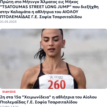
Πρώτη στο Μήτινγκ Άλματος εις Μήκος
”TSATOUMAS STREET LONG JUMP” που διεξήχθη
στην Καλαμάτα η αθλήτρια του ΑΙΟΛΟΥ
ΠΤΟΛΕΜΑΪΔΑΣ Γ.Ε. Σοφία Τσαρσιταλίδου
31.05.2025
ΕΙΔΉΣΕΙΣ
2η στα 15α ”Χειμωνίδεια” η αθλήτρια του Αίολου
Πτολεμαΐδας Γ.Ε. Σοφία Τσαρσιταλίδου
17 Μάι 14:21