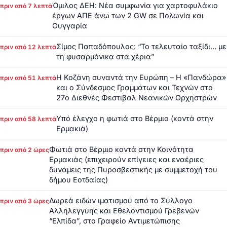
Όμιλος ΔΕΗ: Νέα συμφωνία για χαρτοφυλάκιο
πριν από 7 λεπτά
έργων ΑΠΕ άνω των 2 GW σε Πολωνία και
Ουγγαρία
Σίμος Παπαδόπουλος: “Το τελευταίο ταξίδι… με
πριν από 12 λεπτά
τη φυσαρμόνικα στα χέρια”
Η Κοζάνη συναντά την Ευρώπη – Η «Πανδώρα»
πριν από 51 λεπτά
και ο Σύνδεσμος Γραμμάτων και Τεχνών στο
27ο Διεθνές Φεστιβάλ Νεανικών Ορχηστρών
Υπό έλεγχο η φωτιά στο Βέρμιο (κοντά στην
πριν από 58 λεπτά
Ερμακιά)
Φωτιά στο Βέρμιο κοντά στην Κοινότητα
πριν από 2 ώρες
Ερμακιάς (επιχειρούν επίγειες και εναέριες
δυνάμεις της Πυροσβεστικής με συμμετοχή του
δήμου Εοτδαίας)
Δωρεά ειδών ιματισμού από το Σύλλογο
πριν από 3 ώρες
Αλληλεγγύης και Εθελοντισμού Γρεβενών
“Ελπίδα”, στο Γραφείο Αντιμετώπισης