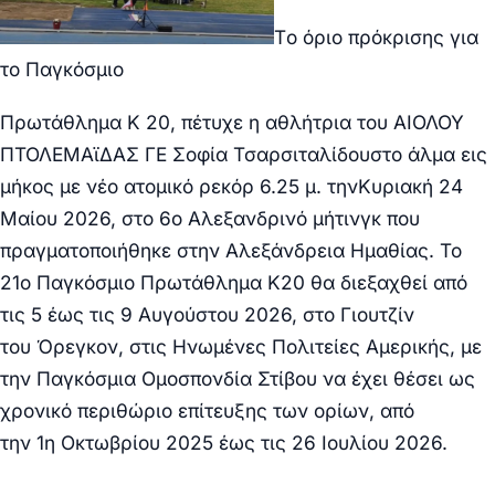
Τ
o
όρι
o
πρόκρισης για
το Παγκόσμιο
Πρωτάθλημα
K
20,
πέτυχε η αθλήτρια του ΑΙΟΛΟΥ
ΠΤΟΛΕΜΑϊΔΑΣ ΓΕ Σοφία Τσαρσιταλίδου
στο άλμα εις
μήκος
με νέο ατομικό ρεκόρ 6.25 μ.
την
Κυριακή 24
Μαίου 2026
,
στο 6
ο
Αλεξανδρινό μήτινγκ που
πραγματοποιήθηκε στην Αλεξάνδρεια Ημαθίας
. Το
21
ο
Παγκόσμιο Πρωτάθλημα Κ20 θα διεξαχθεί από
τις 5 έως τις 9 Αυγούστου 2026, στο Γιουτζίν
το
υ
Όρεγκον, στις Ηνωμένες Πολιτείες Αμερικής, με
την Παγκόσμια Ομοσπονδία Στίβου να
έχει θέσει
ως
χρονικό περιθώριο επίτευξης των ορίων, από
την
1
η
Οκτωβρίου 2025 έως τις 26 Ιουλίου 2026
.