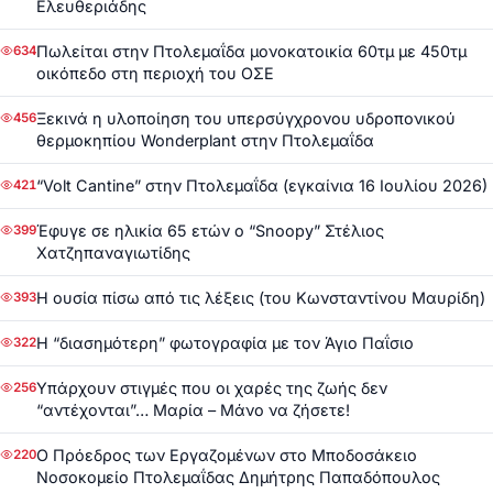
Ελευθεριάδης
Πωλείται στην Πτολεμαΐδα μονοκατοικία 60τμ με 450τμ
634
οικόπεδο στη περιοχή του ΟΣΕ
Ξεκινά η υλοποίηση του υπερσύγχρονου υδροπονικού
456
θερμοκηπίου Wonderplant στην Πτολεμαΐδα
“Volt Cantine” στην Πτολεμαΐδα (εγκαίνια 16 Ιουλίου 2026)
421
Έφυγε σε ηλικία 65 ετών ο “Snoopy” Στέλιος
399
Χατζηπαναγιωτίδης
Η ουσία πίσω από τις λέξεις (του Κωνσταντίνου Μαυρίδη)
393
Η “διασημότερη” φωτογραφία με τον Άγιο Παΐσιο
322
Υπάρχουν στιγμές που οι χαρές της ζωής δεν
256
“αντέχονται”… Μαρία – Μάνο να ζήσετε!
Ο Πρόεδρος των Εργαζομένων στο Μποδοσάκειο
220
Νοσοκομείο Πτολεμαΐδας Δημήτρης Παπαδόπουλος