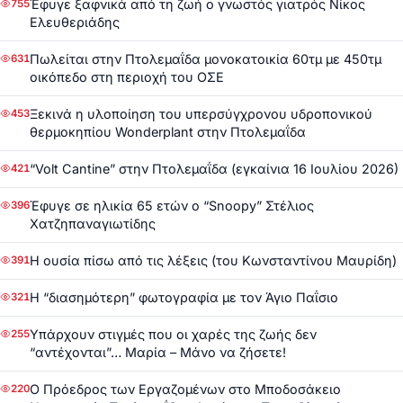
Έφυγε ξαφνικά από τη ζωή ο γνωστός γιατρός Νίκος
755
Ελευθεριάδης
Πωλείται στην Πτολεμαΐδα μονοκατοικία 60τμ με 450τμ
631
οικόπεδο στη περιοχή του ΟΣΕ
Ξεκινά η υλοποίηση του υπερσύγχρονου υδροπονικού
453
θερμοκηπίου Wonderplant στην Πτολεμαΐδα
“Volt Cantine” στην Πτολεμαΐδα (εγκαίνια 16 Ιουλίου 2026)
421
Έφυγε σε ηλικία 65 ετών ο “Snoopy” Στέλιος
396
Χατζηπαναγιωτίδης
Η ουσία πίσω από τις λέξεις (του Κωνσταντίνου Μαυρίδη)
391
Η “διασημότερη” φωτογραφία με τον Άγιο Παΐσιο
321
Υπάρχουν στιγμές που οι χαρές της ζωής δεν
255
“αντέχονται”… Μαρία – Μάνο να ζήσετε!
Ο Πρόεδρος των Εργαζομένων στο Μποδοσάκειο
220