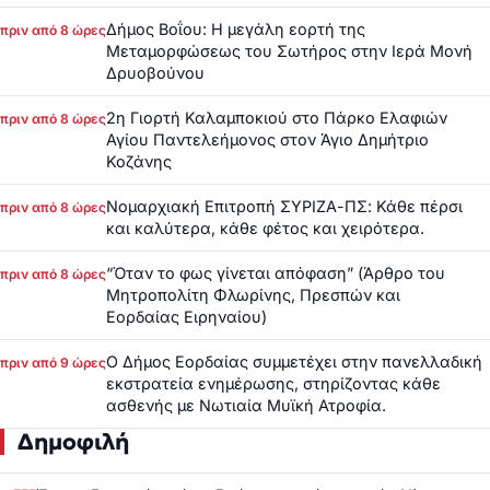
Δήμος Βοΐου: Η μεγάλη εορτή της
πριν από 8 ώρες
Μεταμορφώσεως του Σωτήρος στην Ιερά Μονή
Δρυοβούνου
2η Γιορτή Καλαμποκιού στο Πάρκο Ελαφιών
πριν από 8 ώρες
Αγίου Παντελεήμονος στον Άγιο Δημήτριο
Κοζάνης
Νομαρχιακή Επιτροπή ΣΥΡΙΖΑ-ΠΣ: Κάθε πέρσι
πριν από 8 ώρες
και καλύτερα, κάθε φέτος και χειρότερα.
“Όταν το φως γίνεται απόφαση” (Άρθρο του
πριν από 8 ώρες
Μητροπολίτη Φλωρίνης, Πρεσπών και
Εορδαίας Ειρηναίου)
Ο Δήμος Εορδαίας συμμετέχει στην πανελλαδική
πριν από 9 ώρες
εκστρατεία ενημέρωσης, στηρίζοντας κάθε
ασθενής με Νωτιαία Μυϊκή Ατροφία.
Δημοφιλή