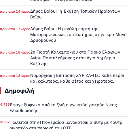
Δήμος Βοΐου: 1η Έκθεση Τοπικών Προϊόντων
πριν από 14 ώρες
Βοΐου
Δήμος Βοΐου: Η μεγάλη εορτή της
πριν από 17 ώρες
Μεταμορφώσεως του Σωτήρος στην Ιερά Μονή
Δρυοβούνου
2η Γιορτή Καλαμποκιού στο Πάρκο Ελαφιών
πριν από 18 ώρες
Αγίου Παντελεήμονος στον Άγιο Δημήτριο
Κοζάνης
Νομαρχιακή Επιτροπή ΣΥΡΙΖΑ-ΠΣ: Κάθε πέρσι
πριν από 18 ώρες
και καλύτερα, κάθε φέτος και χειρότερα.
Δημοφιλή
Έφυγε ξαφνικά από τη ζωή ο γνωστός γιατρός Νίκος
759
Ελευθεριάδης
Πωλείται στην Πτολεμαΐδα μονοκατοικία 60τμ με 450τμ
632
οικόπεδο στη περιοχή του ΟΣΕ