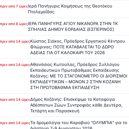
Ιερά Πανήγυρις Κοιμήσεως της Θεοτόκου
πριν από 7 ώρες
Πτολεμαΐδας
ΙΕΡΑ ΠΑΝΗΓΥΡΙΣ ΑΓΙΟΥ ΝΙΚΑΝΟΡΑ ΣΤΗΝ ΤΚ
πριν από 8 ώρες
ΣΠΗΛΙΑΣ ΔΗΜΟΥ ΕΟΡΔΑΙΑΣ (ΕΣΠΕΡΙΝΟΣ)
Κώστας Σιάκος, Πρόεδρος Εργατικού Κέντρου
πριν από 14 ώρες
Φλώρινας: ΠΟΤΕ ΚΑΤΑΒΑΛΕΤΑΙ ΤΟ ΔΩΡΟ
ΑΔΕΙΑΣ ΓΙΑ ΟΤ ΚΑΛΟΚΑΙΡΙ ΤΟΥ 2026
Αθανάσιος Κωτούλας, Πρόεδρος Συλλόγου
πριν από 14 ώρες
Εκπαιδευτικών Πρωτοβάθμιας Εκπαίδευσης
Κοζάνης: ΜΕ ΤΟ ΣΤΑΓΟΝΟΜΕΤΡΟ ΟΙ ΔΙΟΡΙΣΜΟΙ
ΕΚΠΑΙΔΕΥΤΙΚΩΝ – ΜΟΝΟΝ 2 ΣΤΗΝ ΚΟΖΑΝΗ
ΣΤΗ ΠΡΩΤΟΒΑΘΜΙΑ ΕΚΠΑΙΔΕΥΣΗ
Δήμος Κοζάνης: Επισκέψιμο το Καταφύγιο
πριν από 14 ώρες
Αδέσποτων Ζώων Συντροφιάς κάθε Δευτέρα,
Τετάρτη και Παρασκευή
Τα δρομολόγια του Καραβιού “ΟΛΥΜΠΙΑ” για το
πριν από 14 ώρες
διάστημα 7-9 Αυγούστου 2026