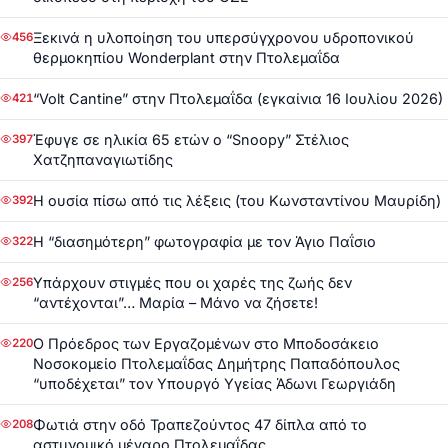
Ξεκινά η υλοποίηση του υπερσύγχρονου υδροπονικού
456
θερμοκηπίου Wonderplant στην Πτολεμαΐδα
“Volt Cantine” στην Πτολεμαΐδα (εγκαίνια 16 Ιουλίου 2026)
421
Έφυγε σε ηλικία 65 ετών ο “Snoopy” Στέλιος
397
Χατζηπαναγιωτίδης
Η ουσία πίσω από τις λέξεις (του Κωνσταντίνου Μαυρίδη)
392
Η “διασημότερη” φωτογραφία με τον Άγιο Παΐσιο
322
Υπάρχουν στιγμές που οι χαρές της ζωής δεν
256
“αντέχονται”… Μαρία – Μάνο να ζήσετε!
Ο Πρόεδρος των Εργαζομένων στο Μποδοσάκειο
220
Νοσοκομείο Πτολεμαΐδας Δημήτρης Παπαδόπουλος
“υποδέχεται” τον Υπουργό Υγείας Άδωνι Γεωργιάδη
Φωτιά στην οδό Τραπεζούντος 47 δίπλα από το
208
αστυνομικό μέγαρο Πτολεμαΐδας