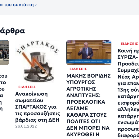
α του συντάκτη ›
 άρθρα
ΕΙΔΉΣΕΙΣ
Κοινή π
ΣΥΡΙΖΑ-
Προοδευ
ΕΙΔΉΣΕΙΣ
Συμμαχί
του
ΜΑΚΗΣ ΒΟΡΙΔΗΣ
Νέας Αρ
το
ΥΠΟΥΡΓΟΣ
για επα
ΕΙΔΉΣΕΙΣ
ου
ΑΓΡΟΤΙΚΗΣ
13ης σύ
Ανακοίνωση
ια
ΑΝΑΠΤΥΞΗΣ:
κατάργ
σωματείου
η
ΠΡΟΕΚΛΟΓΙΚΑ
εισφορ
ΣΠΑΡΤΑΚΟΣ για
η
ΛΕΓΑΜΕ
αλληλεγ
τις προσαυξήσεις
ΚΑΘΑΡΑ ΣΤΟΥΣ
κατάργ
βάρδιας στη ΔΕΗ
ΠΟΛΙΤΕΣ ΟΤΙ
ενσωμά
26.01.2022
ΔΕΝ ΜΠΟΡΕΙ ΝΑ
προσωπ
ΑΚΥΡΩΘΕΙ Η
διαφορ