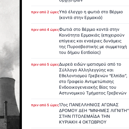
Υπό έλεγχο η φωτιά στο Βέρμιο
πριν από 2 ώρες
(κοντά στην Ερμακιά)
Φωτιά στο Βέρμιο κοντά στην
πριν από 4 ώρες
Κοινότητα Ερμακιάς (επιχειρούν
επίγειες και εναέριες δυνάμεις
της Πυροσβεστικής με συμμετοχή
του δήμου Εοτδαίας)
Δωρεά ειδών ιματισμού από το
πριν από 5 ώρες
Σύλλογο Αλληλεγγύης και
Εθελοντισμού Γρεβενών “Ελπίδα”,
στο Γραφείο Αντιμετώπισης
Ενδοοικογενειακής Βίας του
Αστυνομικού Τμήματος Γρεβενών
17ος ΠΑΝΕΛΛΗΝΙΟΣ ΑΓΩΝΑΣ
πριν από 5 ώρες
ΔΡΟΜΟΥ ΔΕΗ “ΜΝΗΜΕΣ ΛΙΓΝΙΤΗ”
ΣΤΗΝ ΠΤΟΛΕΜΑΪΔΑ ΤΗΝ
ΚΥΡΙΑΚΗ 4 ΟΚΤΩΒΡΙΟΥ