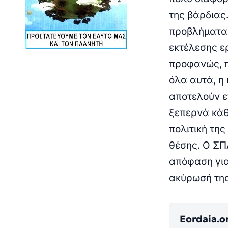
της βάρδιας
προβλήματα 
εκτέλεσης ε
προφανώς, π
όλα αυτά, η
αποτελούν ε
ξεπερνά κάθ
πολιτική τη
θέσης.
Ο ΣΠ
απόφαση για 
ακύρωσή τη
Eordaia.o