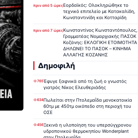
Εορδαϊκός: Ολοκληρώθηκε το
πριν από 5 ώρες
τεχνικό επιτελείο με Κατακαλίδη,
Κωνσταντινίδη και Κοτταρίδη
Κωνσταντίνος Κωνσταντόπουλος,
πριν από 7 ώρες
Γραμματέας Νομαρχιακής ΠΑΣΟΚ
Κοζάνης: ΕΚΛΟΓΙΚΗ ΕΤΟΙΜΟΤΗΤΑ
ΔΗΛΩΝΕΙ ΤΟ ΠΑΣΟΚ – ΚΙΝΗΜΑ
ΑΛΛΑΓΗΣ ΚΟΖΑΝΗΣ
Δημοφιλή
Έφυγε ξαφνικά από τη ζωή ο γνωστός
765
γιατρός Νίκος Ελευθεριάδης
Πωλείται στην Πτολεμαΐδα μονοκατοικία
634
60τμ με 450τμ οικόπεδο στη περιοχή του
ΟΣΕ
Ξεκινά η υλοποίηση του υπερσύγχρονου
456
υδροπονικού θερμοκηπίου Wonderplant
στην Πτολεμαΐδα