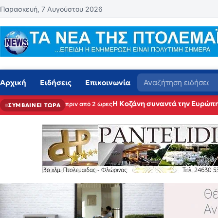
Μετάβαση στο περιεχόμενο
Παρασκευή, 7 Αυγούστου 2026
Αναζήτηση
Αρχική
Ειδήσεις
Επικοινωνία
Η Κοζάνη συναντά την Ευρώπη
πριν από 2 ώρες
ΣΥΜΒΑΙΝΕΙ ΤΩΡΑ