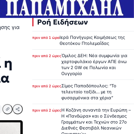
Ροή Ειδήσεων
σης για
Ιερά Πανήγυρις Κοιμήσεως της
πριν από 1 ώρα
Θεοτόκου Πτολεμαΐδας
Όμιλος ΔΕΗ: Νέα συμφωνία για
πριν από 2 ώρες
 η
χαρτοφυλάκιο έργων ΑΠΕ άνω
των 2 GW σε Πολωνία και
ια
Ουγγαρία
Σίμος Παπαδόπουλος: “Το
πριν από 2 ώρες
τελευταίο ταξίδι… με τη
φυσαρμόνικα στα χέρια”
Η Κοζάνη συναντά την Ευρώπη –
πριν από 2 ώρες
Η «Πανδώρα» και ο Σύνδεσμος
Γραμμάτων και Τεχνών στο 27ο
Διεθνές Φεστιβάλ Νεανικών
Ορχηστρών