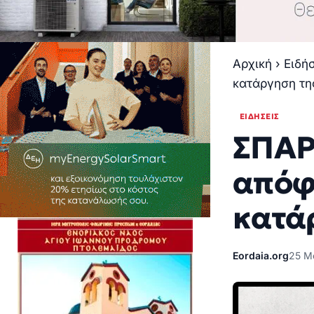
Αρχική
›
Ειδή
κατάργηση τη
ΕΙΔΉΣΕΙΣ
ΣΠΑΡ
απόφ
κατά
Eordaia.org
25 Μ