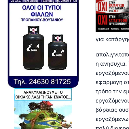
για κατάργη
απολιγνιτοπο
η ανησυχία.
εργαζόμενου
εφαρμογή απ
τρόπο την ε
εργαζόμενου
βάρδιας ουσ
εργαζόμενων
πολύ διαφορ