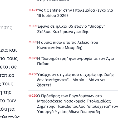
“Volt Cantine” στην Πτολεμαΐδα (εγκαίνια
421
16 Ιουλίου 2026)
Έφυγε σε ηλικία 65 ετών ο “Snoopy”
399
κησης
Στέλιος Χατζηπαναγιωτίδης
Η ουσία πίσω από τις λέξεις (του
393
Κωνσταντίνου Μαυρίδη)
εια και
για τους
Η “διασημότερη” φωτογραφία με τον Άγιο
322
Παΐσιο
εται σε
Υπάρχουν στιγμές που οι χαρές της ζωής
τατικό
256
δεν “αντέχονται”… Μαρία – Μάνο να
ς τους
ζήσετε!
η της
Ο Πρόεδρος των Εργαζομένων στο
220
ητα των
Μποδοσάκειο Νοσοκομείο Πτολεμαΐδας
Δημήτρης Παπαδόπουλος “υποδέχεται” τον
κότητα
Υπουργό Υγείας Άδωνι Γεωργιάδη
καθεστώς