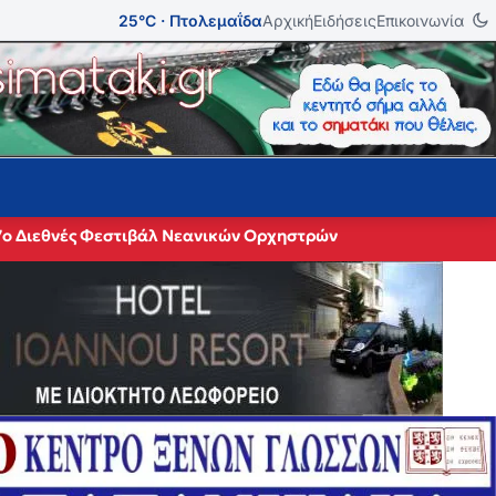
25°C · Πτολεμαΐδα
Αρχική
Ειδήσεις
Επικοινωνία
27ο Διεθνές Φεστιβάλ Νεανικών Ορχηστρών