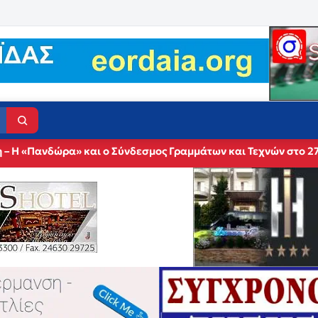
 – Η «Πανδώρα» και ο Σύνδεσμος Γραμμάτων και Τεχνών στο 