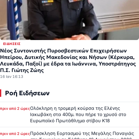
ΕΙΔΉΣΕΙΣ
Νέος Συντονιστής Πυροσβεστικών Επιχειρήσεων
Ηπείρου, Δυτικής Μακεδονίας και Νήσων (Κέρκυρα,
Λευκάδα, Παξοί) με έδρα τα Ιωάννινα, Υποστράτηγος
Π.Σ. Γιώτης Ζώης
16 Ιαν 16:13
Ροή Ειδήσεων
Ολόκληρη η τρομερή κούρσα της Ελένης
πριν από 2 ώρες
Ιακωβάκη στα 400μ. που πήρε το χρυσό στο
Ευρωπαϊκό Πρωτάθλημα στίβου Κ18
Πρόσκληση Εορτασμού της Μεγάλης Παναγιάς
πριν από 2 ώρες