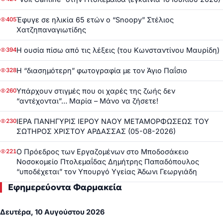
Έφυγε σε ηλικία 65 ετών ο “Snoopy” Στέλιος
405
Χατζηπαναγιωτίδης
Η ουσία πίσω από τις λέξεις (του Κωνσταντίνου Μαυρίδη)
394
Η “διασημότερη” φωτογραφία με τον Άγιο Παΐσιο
328
Υπάρχουν στιγμές που οι χαρές της ζωής δεν
260
“αντέχονται”… Μαρία – Μάνο να ζήσετε!
ΙΕΡΑ ΠΑΝΗΓΥΡΙΣ ΙΕΡΟΥ ΝΑΟΥ ΜΕΤΑΜΟΡΦΩΣΕΩΣ ΤΟΥ
230
ΣΩΤΗΡΟΣ ΧΡΙΣΤΟΥ ΑΡΔΑΣΣΑΣ (05-08-2026)
Ο Πρόεδρος των Εργαζομένων στο Μποδοσάκειο
221
Νοσοκομείο Πτολεμαΐδας Δημήτρης Παπαδόπουλος
“υποδέχεται” τον Υπουργό Υγείας Άδωνι Γεωργιάδη
Εφημερεύοντα Φαρμακεία
Δευτέρα, 10 Αυγούστου 2026