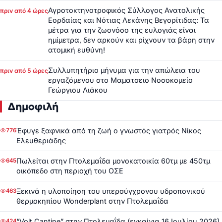
Αγροτοκτηνοτροφικός Σύλλογος Ανατολικής
πριν από 4 ώρες
Εορδαίας και Νότιας Λεκάνης Βεγορίτιδας: Τα
μέτρα για την ζωονόσο της ευλογιάς είναι
ημίμετρα, δεν αρκούν και ρίχνουν τα βάρη στην
ατομική ευθύνη!
Συλλυπητήριο μήνυμα για την απώλεια του
πριν από 5 ώρες
εργαζόμενου στο Μαματσειο Νοσοκομείο
Γεώργιου Λιάκου
Δημοφιλή
Έφυγε ξαφνικά από τη ζωή ο γνωστός γιατρός Νίκος
776
Ελευθεριάδης
Πωλείται στην Πτολεμαΐδα μονοκατοικία 60τμ με 450τμ
645
οικόπεδο στη περιοχή του ΟΣΕ
Ξεκινά η υλοποίηση του υπερσύγχρονου υδροπονικού
463
θερμοκηπίου Wonderplant στην Πτολεμαΐδα
“Volt Cantine” στην Πτολεμαΐδα (εγκαίνια 16 Ιουλίου 2026)
424