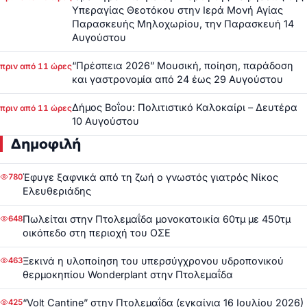
Υπεραγίας Θεοτόκου στην Ιερά Μονή Αγίας
Παρασκευής Μηλοχωρίου, την Παρασκευή 14
Αυγούστου
“Πρέσπεια 2026” Μουσική, ποίηση, παράδοση
πριν από 11 ώρες
και γαστρονομία από 24 έως 29 Αυγούστου
Δήμος Βοΐου: Πολιτιστικό Καλοκαίρι – Δευτέρα
πριν από 11 ώρες
10 Αυγούστου
Δημοφιλή
Έφυγε ξαφνικά από τη ζωή ο γνωστός γιατρός Νίκος
780
Ελευθεριάδης
Πωλείται στην Πτολεμαΐδα μονοκατοικία 60τμ με 450τμ
648
οικόπεδο στη περιοχή του ΟΣΕ
Ξεκινά η υλοποίηση του υπερσύγχρονου υδροπονικού
463
θερμοκηπίου Wonderplant στην Πτολεμαΐδα
“Volt Cantine” στην Πτολεμαΐδα (εγκαίνια 16 Ιουλίου 2026)
425