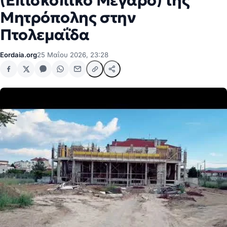
(Επισκοπικό Μέγαρο) της
Μητρόπολης στην
Πτολεμαΐδα
Eordaia.org
25 Μαΐου 2026, 23:28