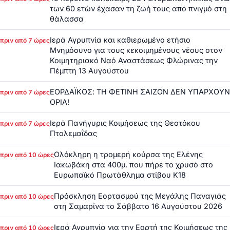
των 60 ετών έχασαν τη ζωή τους από πνιγμό στη
θάλασσα
Ιερά Αγρυπνία και καθιερωμένο ετήσιο
πριν από 7 ώρες
Μνημόσυνο για τους κεκοιμημένους νέους στον
Κοιμητηριακό Ναό Αναστάσεως Φλώρινας την
Πέμπτη 13 Αυγούστου
ΕΟΡΔΑΪΚΟΣ: ΤΗ ΦΕΤΙΝΗ ΣΑΙΖΟΝ ΔΕΝ ΥΠΑΡΧΟΥΝ
πριν από 7 ώρες
ΟΡΙΑ!
Ιερά Πανήγυρις Κοιμήσεως της Θεοτόκου
πριν από 7 ώρες
Πτολεμαΐδας
Ολόκληρη η τρομερή κούρσα της Ελένης
πριν από 10 ώρες
Ιακωβάκη στα 400μ. που πήρε το χρυσό στο
Ευρωπαϊκό Πρωτάθλημα στίβου Κ18
Πρόσκληση Εορτασμού της Μεγάλης Παναγιάς
πριν από 10 ώρες
στη Σαμαρίνα το Σάββατο 16 Αυγούστου 2026
Ιερά Αγρυπνία για την Εορτή της Κοιμήσεως της
πριν από 10 ώρες