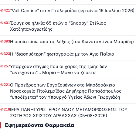
“Volt Cantine” στην Πτολεμαΐδα (εγκαίνια 16 Ιουλίου 2026)
421
Έφυγε σε ηλικία 65 ετών ο “Snoopy” Στέλιος
401
Χατζηπαναγιωτίδης
Η ουσία πίσω από τις λέξεις (του Κωνσταντίνου Μαυρίδη)
393
Η “διασημότερη” φωτογραφία με τον Άγιο Παΐσιο
323
Υπάρχουν στιγμές που οι χαρές της ζωής δεν
257
“αντέχονται”… Μαρία – Μάνο να ζήσετε!
Ο Πρόεδρος των Εργαζομένων στο Μποδοσάκειο
221
Νοσοκομείο Πτολεμαΐδας Δημήτρης Παπαδόπουλος
“υποδέχεται” τον Υπουργό Υγείας Άδωνι Γεωργιάδη
ΙΕΡΑ ΠΑΝΗΓΥΡΙΣ ΙΕΡΟΥ ΝΑΟΥ ΜΕΤΑΜΟΡΦΩΣΕΩΣ ΤΟΥ
218
ΣΩΤΗΡΟΣ ΧΡΙΣΤΟΥ ΑΡΔΑΣΣΑΣ (05-08-2026)
Εφημερεύοντα Φαρμακεία