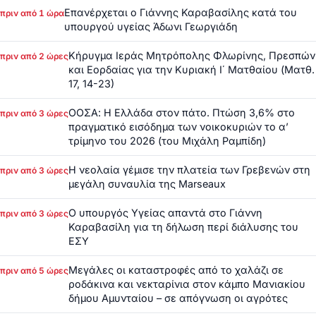
Επανέρχεται ο Γιάννης Καραβασίλης κατά του
πριν από 1 ώρα
υπουργού υγείας Άδωνι Γεωργιάδη
Κήρυγμα Ιεράς Μητρόπολης Φλωρίνης, Πρεσπών
πριν από 2 ώρες
και Εορδαίας για την Κυριακή Ι΄ Ματθαίου (Ματθ.
17, 14-23)
ΟΟΣΑ: Η Ελλάδα στον πάτο. Πτώση 3,6% στο
πριν από 3 ώρες
πραγματικό εισόδημα των νοικοκυριών το α’
τρίμηνο του 2026 (του Μιχάλη Ραμπίδη)
Η νεολαία γέμισε την πλατεία των Γρεβενών στη
πριν από 3 ώρες
μεγάλη συναυλία της Marseaux
Ο υπουργός Υγείας απαντά στο Γιάννη
πριν από 3 ώρες
Καραβασίλη για τη δήλωση περί διάλυσης του
ΕΣΥ
Μεγάλες οι καταστροφές από το χαλάζι σε
πριν από 5 ώρες
ροδάκινα και νεκταρίνια στον κάμπο Μανιακίου
δήμου Αμυνταίου – σε απόγνωση οι αγρότες