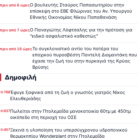
Ο βουλευτής Σταύρος Παπασωτηρίου στην
πριν από 6 ώρες
επίσκεψη στο ΕΒΕ Φλώρινας του Αν. Υπουργού
Εθνικής Οικονομίας Νίκου Παπαθανάση
Ο Παναγιώτης Λόφτσαλης για την πρόταση για
πριν από 7 ώρες
“ειδικό ασφαλιστικό καθεστώς”
Το συγκλονιστικό αντίο του πατέρα του
πριν από 16 ώρες
εποχικού πυροσβέστη Παντελή Διαμαντάκη που
έχασε την ζωή του στην πυρκαγιά της Κρύας
Βρύσης
Δημοφιλή
Έφυγε ξαφνικά από τη ζωή ο γνωστός γιατρός Νίκος
768
Ελευθεριάδης
Πωλείται στην Πτολεμαΐδα μονοκατοικία 60τμ με 450τμ
637
οικόπεδο στη περιοχή του ΟΣΕ
Ξεκινά η υλοποίηση του υπερσύγχρονου υδροπονικού
457
θερμοκηπίου Wonderplant στην Πτολεμαΐδα