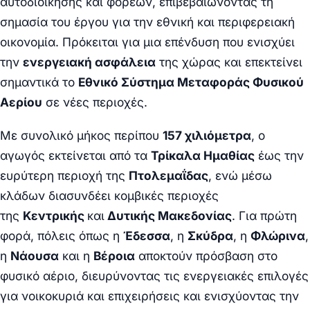
αυτοδιοίκησης και φορέων, επιβεβαιώνοντας τη
σημασία του έργου για την εθνική και περιφερειακή
οικονομία. Πρόκειται για μια επένδυση που ενισχύει
την
ενεργειακή ασφάλεια
της χώρας και επεκτείνει
σημαντικά το
Εθνικό Σύστημα Μεταφοράς Φυσικού
Αερίου
σε νέες περιοχές.
Με συνολικό μήκος περίπου
157 χιλιόμετρα
, ο
αγωγός εκτείνεται από τα
Τρίκαλα Ημαθίας
έως την
ευρύτερη περιοχή της
Πτολεμαΐδας
, ενώ μέσω
κλάδων διασυνδέει κομβικές περιοχές
της
Κεντρικής
και
Δυτικής Μακεδονίας
. Για πρώτη
φορά, πόλεις όπως η
Έδεσσα
, η
Σκύδρα
, η
Φλώρινα
,
η
Νάουσα
και η
Βέροια
αποκτούν πρόσβαση στο
φυσικό αέριο, διευρύνοντας τις ενεργειακές επιλογές
για νοικοκυριά και επιχειρήσεις και ενισχύοντας την