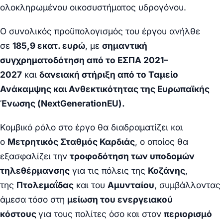
ολοκληρωμένου οικοσυστήματος υδρογόνου.
Ο συνολικός προϋπολογισμός του έργου ανήλθε
σε
185,9 εκατ. ευρώ
, με
σημαντική
συγχρηματοδότηση από το ΕΣΠΑ 2021–
2027
και
δανειακή στήριξη από το Ταμείο
Ανάκαμψης και Ανθεκτικότητας της Ευρωπαϊκής
Ένωσης (NextGenerationEU).
Κομβικό ρόλο στο έργο θα διαδραματίζει και
ο
Μετρητικός Σταθμός Καρδιάς
, ο οποίος θα
εξασφαλίζει την
τροφοδότηση των υποδομών
τηλεθέρμανσης
για τις πόλεις της
Κοζάνης
,
της
Πτολεμαΐδας
και του
Αμυνταίου
, συμβάλλοντας
άμεσα τόσο στη
μείωση του ενεργειακού
κόστους
για τους πολίτες όσο και στον
περιορισμό