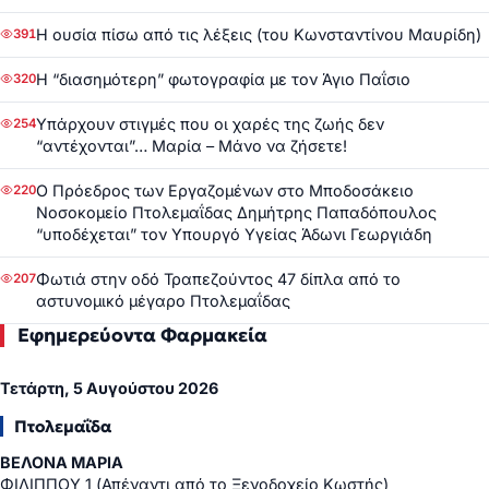
Η ουσία πίσω από τις λέξεις (του Κωνσταντίνου Μαυρίδη)
391
Η “διασημότερη” φωτογραφία με τον Άγιο Παΐσιο
320
Υπάρχουν στιγμές που οι χαρές της ζωής δεν
254
“αντέχονται”… Μαρία – Μάνο να ζήσετε!
Ο Πρόεδρος των Εργαζομένων στο Μποδοσάκειο
220
Νοσοκομείο Πτολεμαΐδας Δημήτρης Παπαδόπουλος
“υποδέχεται” τον Υπουργό Υγείας Άδωνι Γεωργιάδη
Φωτιά στην οδό Τραπεζούντος 47 δίπλα από το
207
αστυνομικό μέγαρο Πτολεμαΐδας
Εφημερεύοντα Φαρμακεία
Τετάρτη, 5 Αυγούστου 2026
Πτολεμαΐδα
ΒΕΛΟΝΑ ΜΑΡΙΑ
ΦΙΛΙΠΠΟΥ 1 (Απέναντι από το Ξενοδοχείο Κωστής)