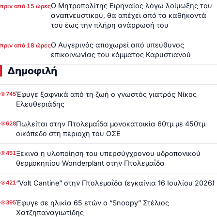
Ο Μητροπολίτης Ειρηναίος λόγω λοίμωξης του
πριν από 15 ώρες
αναπνευστικού, θα απέχει από τα καθήκοντά
του έως την πλήρη ανάρρωσή του
Ο Αυγερινός αποχωρεί από υπεύθυνος
πριν από 18 ώρες
επικοινωνίας του κόμματος Καρυστιανού
Δημοφιλή
Έφυγε ξαφνικά από τη ζωή ο γνωστός γιατρός Νίκος
745
Ελευθεριάδης
Πωλείται στην Πτολεμαΐδα μονοκατοικία 60τμ με 450τμ
628
οικόπεδο στη περιοχή του ΟΣΕ
Ξεκινά η υλοποίηση του υπερσύγχρονου υδροπονικού
451
θερμοκηπίου Wonderplant στην Πτολεμαΐδα
“Volt Cantine” στην Πτολεμαΐδα (εγκαίνια 16 Ιουλίου 2026)
421
Έφυγε σε ηλικία 65 ετών ο “Snoopy” Στέλιος
395
Χατζηπαναγιωτίδης