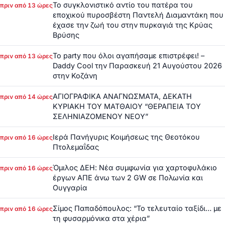
Το συγκλονιστικό αντίο του πατέρα του
πριν από 13 ώρες
εποχικού πυροσβέστη Παντελή Διαμαντάκη που
έχασε την ζωή του στην πυρκαγιά της Κρύας
Βρύσης
Το party που όλοι αγαπήσαμε επιστρέφει! –
πριν από 13 ώρες
Daddy Cool την Παρασκευή 21 Αυγούστου 2026
στην Κοζάνη
ΑΓΙΟΓΡΑΦΙΚΑ ΑΝΑΓΝΩΣΜΑΤΑ, ΔΕΚΑΤΗ
πριν από 14 ώρες
ΚΥΡΙΑΚΗ ΤΟΥ ΜΑΤΘΑΙΟΥ “ΘΕΡΑΠΕΙΑ ΤΟΥ
ΣΕΛΗΝΙΑΖΟΜΕΝΟΥ ΝΕΟΥ”
Ιερά Πανήγυρις Κοιμήσεως της Θεοτόκου
πριν από 16 ώρες
Πτολεμαΐδας
Όμιλος ΔΕΗ: Νέα συμφωνία για χαρτοφυλάκιο
πριν από 16 ώρες
έργων ΑΠΕ άνω των 2 GW σε Πολωνία και
Ουγγαρία
Σίμος Παπαδόπουλος: “Το τελευταίο ταξίδι… με
πριν από 16 ώρες
τη φυσαρμόνικα στα χέρια”