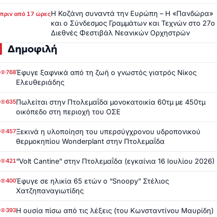
Η Κοζάνη συναντά την Ευρώπη – Η «Πανδώρα»
πριν από 17 ώρες
και ο Σύνδεσμος Γραμμάτων και Τεχνών στο 27ο
Διεθνές Φεστιβάλ Νεανικών Ορχηστρών
Δημοφιλή
Έφυγε ξαφνικά από τη ζωή ο γνωστός γιατρός Νίκος
768
Ελευθεριάδης
Πωλείται στην Πτολεμαΐδα μονοκατοικία 60τμ με 450τμ
635
οικόπεδο στη περιοχή του ΟΣΕ
Ξεκινά η υλοποίηση του υπερσύγχρονου υδροπονικού
457
θερμοκηπίου Wonderplant στην Πτολεμαΐδα
“Volt Cantine” στην Πτολεμαΐδα (εγκαίνια 16 Ιουλίου 2026)
421
Έφυγε σε ηλικία 65 ετών ο “Snoopy” Στέλιος
400
Χατζηπαναγιωτίδης
Η ουσία πίσω από τις λέξεις (του Κωνσταντίνου Μαυρίδη)
393