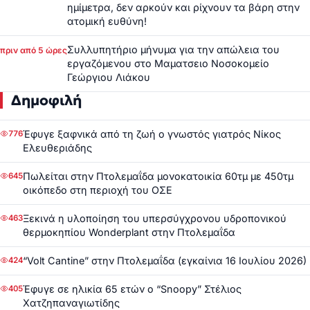
ημίμετρα, δεν αρκούν και ρίχνουν τα βάρη στην
ατομική ευθύνη!
Συλλυπητήριο μήνυμα για την απώλεια του
πριν από 5 ώρες
εργαζόμενου στο Μαματσειο Νοσοκομείο
Γεώργιου Λιάκου
Δημοφιλή
Έφυγε ξαφνικά από τη ζωή ο γνωστός γιατρός Νίκος
776
Ελευθεριάδης
Πωλείται στην Πτολεμαΐδα μονοκατοικία 60τμ με 450τμ
645
οικόπεδο στη περιοχή του ΟΣΕ
Ξεκινά η υλοποίηση του υπερσύγχρονου υδροπονικού
463
θερμοκηπίου Wonderplant στην Πτολεμαΐδα
“Volt Cantine” στην Πτολεμαΐδα (εγκαίνια 16 Ιουλίου 2026)
424
Έφυγε σε ηλικία 65 ετών ο “Snoopy” Στέλιος
405
Χατζηπαναγιωτίδης