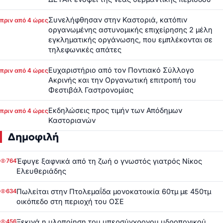
Συνελήφθησαν στην Καστοριά, κατόπιν
πριν από 4 ώρες
οργανωμένης αστυνομικής επιχείρησης 2 μέλη
εγκληματικής οργάνωσης, που εμπλέκονται σε
τηλεφωνικές απάτες
Ευχαριστήριο από τον Ποντιακό Σύλλογο
πριν από 4 ώρες
Ακρινής και την Οργανωτική επιτροπή του
Φεστιβάλ Γαστρονομίας
Εκδηλώσεις προς τιμήν των Απόδημων
πριν από 4 ώρες
Καστοριανών
Δημοφιλή
Έφυγε ξαφνικά από τη ζωή ο γνωστός γιατρός Νίκος
764
Ελευθεριάδης
Πωλείται στην Πτολεμαΐδα μονοκατοικία 60τμ με 450τμ
634
οικόπεδο στη περιοχή του ΟΣΕ
Ξεκινά η υλοποίηση του υπερσύγχρονου υδροπονικού
456