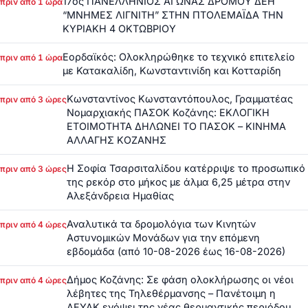
17ος ΠΑΝΕΛΛΗΝΙΟΣ ΑΓΩΝΑΣ ΔΡΟΜΟΥ ΔΕΗ
πριν από 1 ώρα
“ΜΝΗΜΕΣ ΛΙΓΝΙΤΗ” ΣΤΗΝ ΠΤΟΛΕΜΑΪΔΑ ΤΗΝ
ΚΥΡΙΑΚΗ 4 ΟΚΤΩΒΡΙΟΥ
Εορδαϊκός: Ολοκληρώθηκε το τεχνικό επιτελείο
πριν από 1 ώρα
με Κατακαλίδη, Κωνσταντινίδη και Κοτταρίδη
Κωνσταντίνος Κωνσταντόπουλος, Γραμματέας
πριν από 3 ώρες
Νομαρχιακής ΠΑΣΟΚ Κοζάνης: ΕΚΛΟΓΙΚΗ
ΕΤΟΙΜΟΤΗΤΑ ΔΗΛΩΝΕΙ ΤΟ ΠΑΣΟΚ – ΚΙΝΗΜΑ
ΑΛΛΑΓΗΣ ΚΟΖΑΝΗΣ
Η Σοφία Τσαρσιταλίδου κατέρριψε το προσωπικό
πριν από 3 ώρες
της ρεκόρ στο μήκος με άλμα 6,25 μέτρα στην
Αλεξάνδρεια Ημαθίας
Αναλυτικά τα δρομολόγια των Κινητών
πριν από 4 ώρες
Αστυνομικών Μονάδων για την επόμενη
εβδομάδα (από 10-08-2026 έως 16-08-2026)
Δήμος Κοζάνης: Σε φάση ολοκλήρωσης οι νέοι
πριν από 4 ώρες
λέβητες της Τηλεθέρμανσης – Πανέτοιμη η
ΔΕΥΑΚ ενόψει της νέας θερμαντικής περιόδου