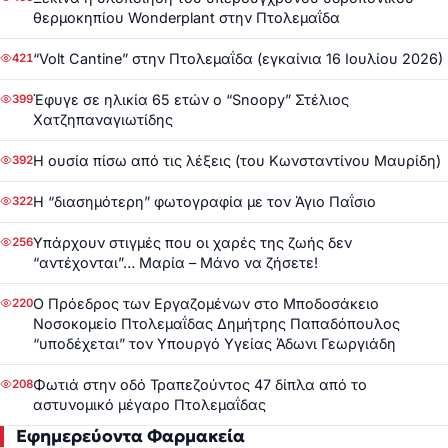
θερμοκηπίου Wonderplant στην Πτολεμαΐδα
“Volt Cantine” στην Πτολεμαΐδα (εγκαίνια 16 Ιουλίου 2026)
421
Έφυγε σε ηλικία 65 ετών ο “Snoopy” Στέλιος
399
Χατζηπαναγιωτίδης
Η ουσία πίσω από τις λέξεις (του Κωνσταντίνου Μαυρίδη)
392
Η “διασημότερη” φωτογραφία με τον Άγιο Παΐσιο
322
Υπάρχουν στιγμές που οι χαρές της ζωής δεν
256
“αντέχονται”… Μαρία – Μάνο να ζήσετε!
Ο Πρόεδρος των Εργαζομένων στο Μποδοσάκειο
220
Νοσοκομείο Πτολεμαΐδας Δημήτρης Παπαδόπουλος
“υποδέχεται” τον Υπουργό Υγείας Άδωνι Γεωργιάδη
Φωτιά στην οδό Τραπεζούντος 47 δίπλα από το
208
αστυνομικό μέγαρο Πτολεμαΐδας
Εφημερεύοντα Φαρμακεία