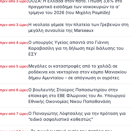
ΟΟΣΑ: Η Ελλάδα στον πάτο. Πτώση 3,6% στο
πριν από 3 ώρες
πραγματικό εισόδημα των νοικοκυριών το α’
τρίμηνο του 2026 (του Μιχάλη Ραμπίδη)
Η νεολαία γέμισε την πλατεία των Γρεβενών στη
πριν από 3 ώρες
μεγάλη συναυλία της Marseaux
Ο υπουργός Υγείας απαντά στο Γιάννη
πριν από 4 ώρες
Καραβασίλη για τη δήλωση περί διάλυσης του
ΕΣΥ
Μεγάλες οι καταστροφές από το χαλάζι σε
πριν από 5 ώρες
ροδάκινα και νεκταρίνια στον κάμπο Μανιακίου
δήμου Αμυνταίου – σε απόγνωση οι αγρότες
Ο βουλευτής Σταύρος Παπασωτηρίου στην
πριν από 6 ώρες
επίσκεψη στο ΕΒΕ Φλώρινας του Αν. Υπουργού
Εθνικής Οικονομίας Νίκου Παπαθανάση
Ο Παναγιώτης Λόφτσαλης για την πρόταση για
πριν από 7 ώρες
“ειδικό ασφαλιστικό καθεστώς”