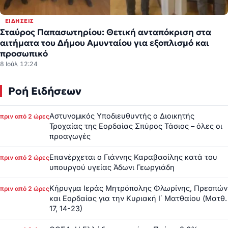
ΕΙΔΉΣΕΙΣ
Σταύρος Παπασωτηρίου: Θετική ανταπόκριση στα
αιτήματα του Δήμου Αμυνταίου για εξοπλισμό και
προσωπικό
8 Ιούλ 12:24
Ροή Ειδήσεων
Αστυνομικός Υποδιευθυντής ο Διοικητής
πριν από 2 ώρες
Τροχαίας της Εορδαίας Σπύρος Τάσιος – όλες οι
προαγωγές
Επανέρχεται ο Γιάννης Καραβασίλης κατά του
πριν από 2 ώρες
υπουργού υγείας Άδωνι Γεωργιάδη
Κήρυγμα Ιεράς Μητρόπολης Φλωρίνης, Πρεσπών
πριν από 2 ώρες
και Εορδαίας για την Κυριακή Ι΄ Ματθαίου (Ματθ.
17, 14-23)