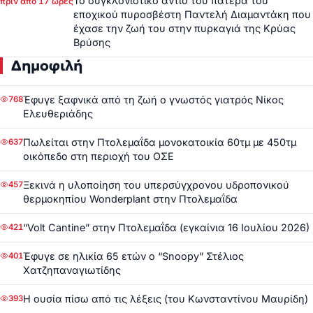
Το συγκλονιστικό αντίο του πατέρα του
πριν από 17 ώρες
εποχικού πυροσβέστη Παντελή Διαμαντάκη που
έχασε την ζωή του στην πυρκαγιά της Κρύας
Βρύσης
Δημοφιλή
Έφυγε ξαφνικά από τη ζωή ο γνωστός γιατρός Νίκος
768
Ελευθεριάδης
Πωλείται στην Πτολεμαΐδα μονοκατοικία 60τμ με 450τμ
637
οικόπεδο στη περιοχή του ΟΣΕ
Ξεκινά η υλοποίηση του υπερσύγχρονου υδροπονικού
457
θερμοκηπίου Wonderplant στην Πτολεμαΐδα
“Volt Cantine” στην Πτολεμαΐδα (εγκαίνια 16 Ιουλίου 2026)
421
Έφυγε σε ηλικία 65 ετών ο “Snoopy” Στέλιος
401
Χατζηπαναγιωτίδης
Η ουσία πίσω από τις λέξεις (του Κωνσταντίνου Μαυρίδη)
393