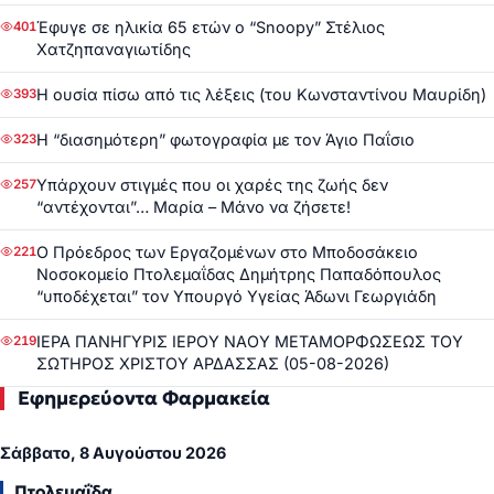
Έφυγε σε ηλικία 65 ετών ο “Snoopy” Στέλιος
401
Χατζηπαναγιωτίδης
Η ουσία πίσω από τις λέξεις (του Κωνσταντίνου Μαυρίδη)
393
Η “διασημότερη” φωτογραφία με τον Άγιο Παΐσιο
323
Υπάρχουν στιγμές που οι χαρές της ζωής δεν
257
“αντέχονται”… Μαρία – Μάνο να ζήσετε!
Ο Πρόεδρος των Εργαζομένων στο Μποδοσάκειο
221
Νοσοκομείο Πτολεμαΐδας Δημήτρης Παπαδόπουλος
“υποδέχεται” τον Υπουργό Υγείας Άδωνι Γεωργιάδη
ΙΕΡΑ ΠΑΝΗΓΥΡΙΣ ΙΕΡΟΥ ΝΑΟΥ ΜΕΤΑΜΟΡΦΩΣΕΩΣ ΤΟΥ
219
ΣΩΤΗΡΟΣ ΧΡΙΣΤΟΥ ΑΡΔΑΣΣΑΣ (05-08-2026)
Εφημερεύοντα Φαρμακεία
Σάββατο, 8 Αυγούστου 2026
Πτολεμαΐδα