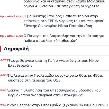
ροδάκινα και νεκταρίνια στον κάμπο Μανιακίου
δήμου Αμυνταίου – σε απόγνωση οι αγρότες
Ο βουλευτής Σταύρος Παπασωτηρίου στην
πριν από 7 ώρες
επίσκεψη στο ΕΒΕ Φλώρινας του Αν. Υπουργού
Εθνικής Οικονομίας Νίκου Παπαθανάση
Ο Παναγιώτης Λόφτσαλης για την πρόταση για
πριν από 8 ώρες
“ειδικό ασφαλιστικό καθεστώς”
Δημοφιλή
Έφυγε ξαφνικά από τη ζωή ο γνωστός γιατρός Νίκος
769
Ελευθεριάδης
Πωλείται στην Πτολεμαΐδα μονοκατοικία 60τμ με 450τμ
637
οικόπεδο στη περιοχή του ΟΣΕ
Ξεκινά η υλοποίηση του υπερσύγχρονου υδροπονικού
457
θερμοκηπίου Wonderplant στην Πτολεμαΐδα
“Volt Cantine” στην Πτολεμαΐδα (εγκαίνια 16 Ιουλίου 2026)
421