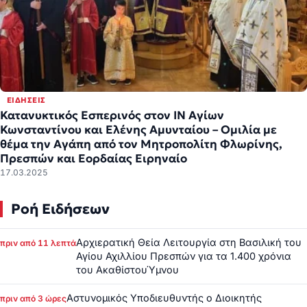
ΕΙΔΉΣΕΙΣ
Κατανυκτικός Εσπερινός στον ΙΝ Αγίων
Κωνσταντίνου και Ελένης Αμυνταίου – Ομιλία με
θέμα την Αγάπη από τον Μητροπολίτη Φλωρίνης,
Πρεσπών και Εορδαίας Ειρηναίο
17.03.2025
Ροή Ειδήσεων
Αρχιερατική Θεία Λειτουργία στη Βασιλική του
πριν από 11 λεπτά
Αγίου Αχιλλίου Πρεσπών για τα 1.400 χρόνια
του ΑκαθίστουΎμνου
Αστυνομικός Υποδιευθυντής ο Διοικητής
πριν από 3 ώρες