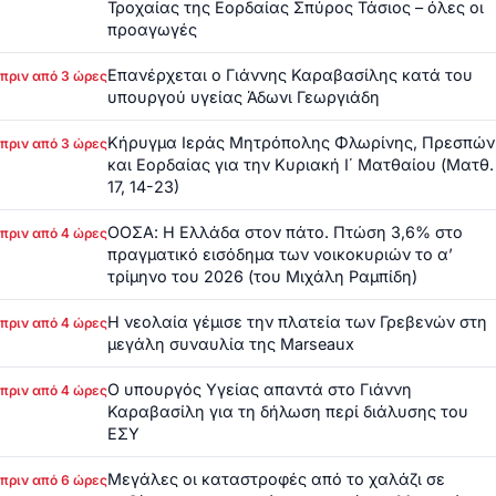
Τροχαίας της Εορδαίας Σπύρος Τάσιος – όλες οι
προαγωγές
Επανέρχεται ο Γιάννης Καραβασίλης κατά του
πριν από 3 ώρες
υπουργού υγείας Άδωνι Γεωργιάδη
Κήρυγμα Ιεράς Μητρόπολης Φλωρίνης, Πρεσπών
πριν από 3 ώρες
και Εορδαίας για την Κυριακή Ι΄ Ματθαίου (Ματθ.
17, 14-23)
ΟΟΣΑ: Η Ελλάδα στον πάτο. Πτώση 3,6% στο
πριν από 4 ώρες
πραγματικό εισόδημα των νοικοκυριών το α’
τρίμηνο του 2026 (του Μιχάλη Ραμπίδη)
Η νεολαία γέμισε την πλατεία των Γρεβενών στη
πριν από 4 ώρες
μεγάλη συναυλία της Marseaux
Ο υπουργός Υγείας απαντά στο Γιάννη
πριν από 4 ώρες
Καραβασίλη για τη δήλωση περί διάλυσης του
ΕΣΥ
Μεγάλες οι καταστροφές από το χαλάζι σε
πριν από 6 ώρες