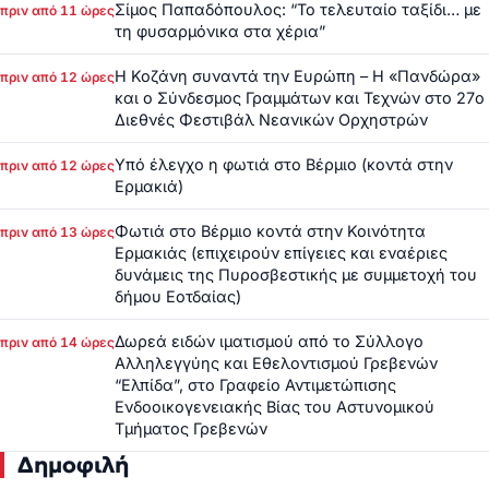
Σίμος Παπαδόπουλος: “Το τελευταίο ταξίδι… με
πριν από 11 ώρες
τη φυσαρμόνικα στα χέρια”
Η Κοζάνη συναντά την Ευρώπη – Η «Πανδώρα»
πριν από 12 ώρες
και ο Σύνδεσμος Γραμμάτων και Τεχνών στο 27ο
Διεθνές Φεστιβάλ Νεανικών Ορχηστρών
Υπό έλεγχο η φωτιά στο Βέρμιο (κοντά στην
πριν από 12 ώρες
Ερμακιά)
Φωτιά στο Βέρμιο κοντά στην Κοινότητα
πριν από 13 ώρες
Ερμακιάς (επιχειρούν επίγειες και εναέριες
δυνάμεις της Πυροσβεστικής με συμμετοχή του
δήμου Εοτδαίας)
Δωρεά ειδών ιματισμού από το Σύλλογο
πριν από 14 ώρες
Αλληλεγγύης και Εθελοντισμού Γρεβενών
“Ελπίδα”, στο Γραφείο Αντιμετώπισης
Ενδοοικογενειακής Βίας του Αστυνομικού
Τμήματος Γρεβενών
Δημοφιλή