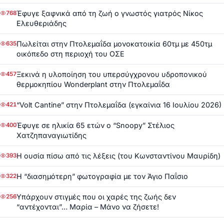
Έφυγε ξαφνικά από τη ζωή ο γνωστός γιατρός Νίκος
768
Ελευθεριάδης
Πωλείται στην Πτολεμαΐδα μονοκατοικία 60τμ με 450τμ
635
οικόπεδο στη περιοχή του ΟΣΕ
Ξεκινά η υλοποίηση του υπερσύγχρονου υδροπονικού
457
θερμοκηπίου Wonderplant στην Πτολεμαΐδα
“Volt Cantine” στην Πτολεμαΐδα (εγκαίνια 16 Ιουλίου 2026)
421
Έφυγε σε ηλικία 65 ετών ο “Snoopy” Στέλιος
400
Χατζηπαναγιωτίδης
Η ουσία πίσω από τις λέξεις (του Κωνσταντίνου Μαυρίδη)
393
Η “διασημότερη” φωτογραφία με τον Άγιο Παΐσιο
322
Υπάρχουν στιγμές που οι χαρές της ζωής δεν
256
“αντέχονται”… Μαρία – Μάνο να ζήσετε!