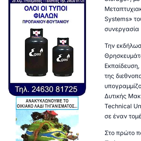
Μεταπτυχια
Systems»
το
συνεργασία μ
Την εκδήλωσ
Θρησκευμάτ
Εκπαίδευση,
της διεθνοπ
υπογραμμίζο
Δυτικής Μακ
Technical Un
σε έναν τομέ
Στο πρώτο π