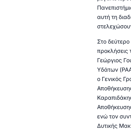
Πανεπιστήμι
αυτή τη δια
στελεχώσουν
Στο δεύτερο 
προκλήσεις 
Γεώργιος Γο
Υδάτων (ΡΑΑ
ο Γενικός Γ
Αποθήκευσης
Καραπιδάκη
Αποθήκευσης
ενώ τον συν
Δυτικής Μακ