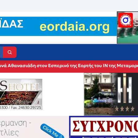
νά Αθανασιάδη στον Εσπερινό της Εορτής του ΙΝ της Μεταμο