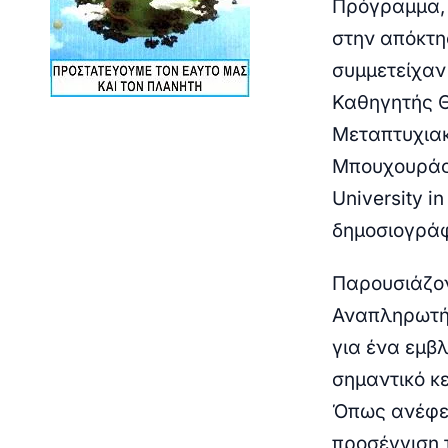
Πρόγραμμα, 
στην απόκτη
συμμετείχαν
Καθηγητής
Μεταπτυχια
Μπουχουρά
University i
δημοσιογρά
Παρουσιάζον
Αναπληρωτή
για ένα εμβ
σημαντικό κ
Όπως ανέφερ
προσέγγιση 