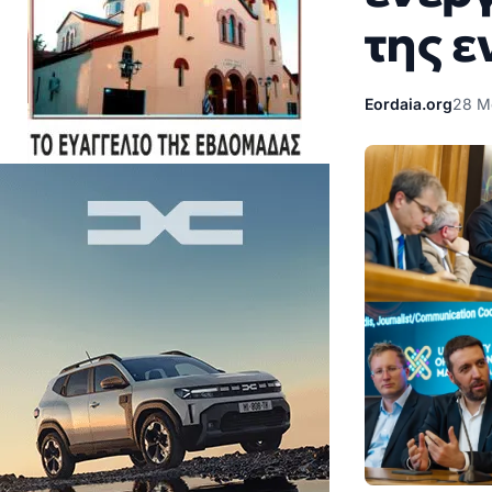
της 
Eordaia.org
28 Μ