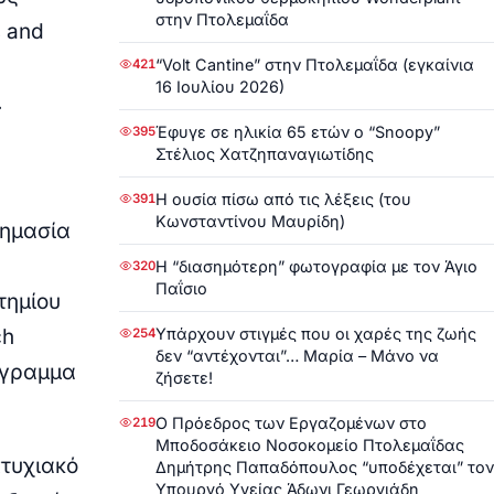
στην Πτολεμαΐδα
s and
“Volt Cantine” στην Πτολεμαΐδα (εγκαίνια
421
16 Ιουλίου 2026)
.
Έφυγε σε ηλικία 65 ετών ο “Snoopy”
395
Στέλιος Χατζηπαναγιωτίδης
Η ουσία πίσω από τις λέξεις (του
391
Κωνσταντίνου Μαυρίδη)
σημασία
Η “διασημότερη” φωτογραφία με τον Άγιο
320
Παΐσιο
τημίου
Υπάρχουν στιγμές που οι χαρές της ζωής
ch
254
δεν “αντέχονται”… Μαρία – Μάνο να
ρόγραμμα
ζήσετε!
Ο Πρόεδρος των Εργαζομένων στο
219
Μποδοσάκειο Νοσοκομείο Πτολεμαΐδας
πτυχιακό
Δημήτρης Παπαδόπουλος “υποδέχεται” τον
Υπουργό Υγείας Άδωνι Γεωργιάδη