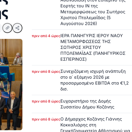
Εορτής του ΙΝ της
ης
Μεταμορφώσεως του Σωτήρος
Χριστού Πτολεμαΐδας (5
Αυγούστου 2026)
ΙΕΡΑ ΠΑΝΗΓΥΡΙΣ ΙΕΡΟΥ ΝΑΟΥ
πριν από 4 ώρες
ΜΕΤΑΜΟΡΦΩΣΕΩΣ ΤΗΣ
ΣΩΤΗΡΟΣ ΧΡΙΣΤΟΥ
ΠΤΟΛΕΜΑΪΔΑΣ (ΠΑΝΗΓΥΡΙΚΟΣ
ΕΣΠΕΡΙΝΟΣ)
Συνεχιζόμενη ισχυρή ανάπτυξη
πριν από 8 ώρες
στο α΄ εξάμηνο 2026 με
προσαρμοσμένο EBITDA στα €1,2
δισ.
Ευχαριστήριο της Δομής
πριν από 8 ώρες
Συσσιτίου Δήμου Κοζάνης
Ο Δήμαρχος Κοζάνης Γιάννης
πριν από 8 ώρες
Κοκκαλιάρης στη
ΓενικήΓραμματεία Αθλητισμού για