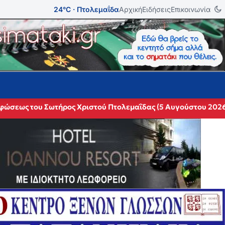
24°C · Πτολεμαΐδα
Αρχική
Ειδήσεις
Επικοινωνία
ρφώσεως του Σωτήρος Χριστού Πτολεμαΐδας (5 Αυγούστου 202