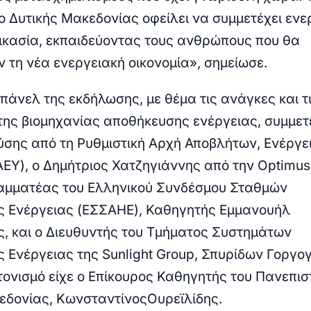
ο Δυτικής Μακεδονίας οφείλει να συμμετέχει ενε
δικασία, εκπαιδεύοντας τους ανθρώπους που θα
 τη νέα ενεργειακή οικονομία»
, σημείωσε.
πάνελ της εκδήλωσης, με θέμα τις ανάγκες και τ
της βιομηχανίας αποθήκευσης ενέργειας, συμμετ
ύσης
από τη Ρυθμιστική Αρχή Αποβλήτων, Ενέργει
ΕΥ), ο
Δημήτριος Χατζηγιάννης
από την Optimus
ραμματέας του Ελληνικού Συνδέσμου Σταθμών
 Ενέργειας (ΕΣΣΑΗΕ), Καθηγητής
Εμμανουήλ
ς,
και ο Διευθυντής του Τμήματος Συστημάτων
 Ενέργειας της Sunlight Group,
Σπυρίδων Γοργο
τονισμό είχε ο Επίκουρος Καθηγητής του Πανεπισ
εδονίας,
Κωνσταντίνος
Ουρεϊλίδης
.