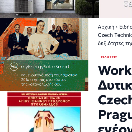
Αρχική
›
Ειδή
Czech Technic
δεξιότητες τ
ΕΙΔΉΣΕΙΣ
Work
Δυτικ
Czech
Prag
ενέργ