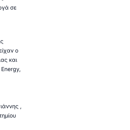
ργά σε
ις
είχαν ο
ας και
 Energy,
γιάννης
,
τημίου