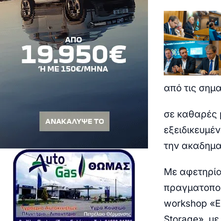
από τις σημ
σε καθαρές 
εξειδικευμέ
την ακαδημα
Με αφετηρία
πραγματοποι
workshop
«E
Storage»
, μ