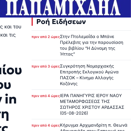
Ροή Ειδήσεων
ς και του
και τις
Στην Πτολεμαΐδα ο Μπάνε
πριν από 2 ώρες
Πρέλεβιτς για την παρουσίαση
του βιβλίου “Η Δύναμη της
Ήττας”
μίου
Συγκρότηση Νομαρχιακής
πριν από 3 ώρες
Επιτροπής Εκλογικού Αγώνα
ΠΑΣΟΚ – Κίνημα Αλλαγής
ου
Κοζάνης
 in
ΙΕΡΑ ΠΑΝΗΓΥΡΙΣ ΙΕΡΟΥ ΝΑΟΥ
πριν από 4 ώρες
ΜΕΤΑΜΟΡΦΩΣΕΩΣ ΤΗΣ
ΣΩΤΗΡΟΣ ΧΡΙΣΤΟΥ ΑΡΔΑΣΣΑΣ
ση
(05-08-2026)
ες
Κήρυγμα Αρχιμανδρίτη π. Θεωνά
πριν από 4 ώρες
Αθανασιάδη στον Εσπερινό της