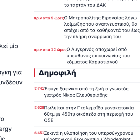
το ταρτάν του ΔΑΚ
Ο Μητροπολίτης Ειρηναίος λόγω
πριν από 9 ώρες
λοίμωξης του αναπνευστικού, θα
απέχει από τα καθήκοντά του έως
την πλήρη ανάρρωσή του
εί μία
Ο Αυγερινός αποχωρεί από
πριν από 12 ώρες
υπεύθυνος επικοινωνίας του
κόμματος Καρυστιανού
Δημοφιλή
γκη για
συνδέουν
Έφυγε ξαφνικά από τη ζωή ο γνωστός
741
γιατρός Νίκος Ελευθεριάδης
Πωλείται στην Πτολεμαΐδα μονοκατοικία
628
60τμ με 450τμ οικόπεδο στη περιοχή του
το
ΟΣΕ
nergy
Ξεκινά η υλοποίηση του υπερσύγχρονου
451
ύς
υδροπονικού θερμοκηπίου Wonderplant