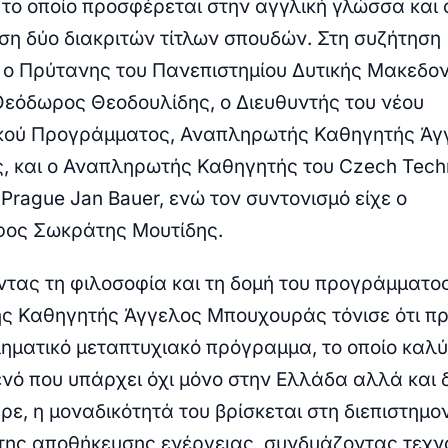
το οποίο προσφέρεται στην αγγλική γλώσσα και 
ση δύο διακριτών τίτλων σπουδών. Στη συζήτηση
 ο Πρύτανης του Πανεπιστημίου Δυτικής Μακεδον
Θεόδωρος Θεοδουλίδης
, ο Διευθυντής του νέου
κού Προγράμματος, Αναπληρωτής Καθηγητής
Άγ
ς
, και ο Αναπληρωτής Καθηγητής του Czech Tech
n Prague
Jan Bauer
, ενώ τον συντονισμό είχε ο
φος Σωκράτης Μουτίδης.
τας τη φιλοσοφία και τη δομή του προγράμματος
ς Καθηγητής
Άγγελος Μπουχουράς
τόνισε ότι πρ
ληματικό μεταπτυχιακό πρόγραμμα, το οποίο καλύ
ενό που υπάρχει όχι μόνο στην Ελλάδα αλλά και 
ε, η μοναδικότητά του βρίσκεται στη διεπιστημο
της αποθήκευσης ενέργειας, συνδυάζοντας τεχν