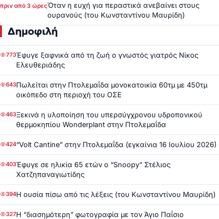
Όταν η ευχή για περαστικά ανεβαίνει στους
πριν από 3 ώρες
ουρανούς (του Κωνσταντίνου Μαυρίδη)
Δημοφιλή
Έφυγε ξαφνικά από τη ζωή ο γνωστός γιατρός Νίκος
773
Ελευθεριάδης
Πωλείται στην Πτολεμαΐδα μονοκατοικία 60τμ με 450τμ
643
οικόπεδο στη περιοχή του ΟΣΕ
Ξεκινά η υλοποίηση του υπερσύγχρονου υδροπονικού
463
θερμοκηπίου Wonderplant στην Πτολεμαΐδα
“Volt Cantine” στην Πτολεμαΐδα (εγκαίνια 16 Ιουλίου 2026)
424
Έφυγε σε ηλικία 65 ετών ο “Snoopy” Στέλιος
403
Χατζηπαναγιωτίδης
Η ουσία πίσω από τις λέξεις (του Κωνσταντίνου Μαυρίδη)
394
Η “διασημότερη” φωτογραφία με τον Άγιο Παΐσιο
327