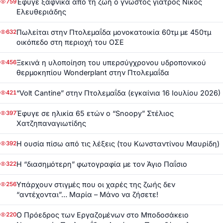
Έφυγε ξαφνικά από τη ζωή ο γνωστός γιατρός Νίκος
759
Ελευθεριάδης
Πωλείται στην Πτολεμαΐδα μονοκατοικία 60τμ με 450τμ
632
οικόπεδο στη περιοχή του ΟΣΕ
Ξεκινά η υλοποίηση του υπερσύγχρονου υδροπονικού
456
θερμοκηπίου Wonderplant στην Πτολεμαΐδα
“Volt Cantine” στην Πτολεμαΐδα (εγκαίνια 16 Ιουλίου 2026)
421
Έφυγε σε ηλικία 65 ετών ο “Snoopy” Στέλιος
397
Χατζηπαναγιωτίδης
Η ουσία πίσω από τις λέξεις (του Κωνσταντίνου Μαυρίδη)
392
Η “διασημότερη” φωτογραφία με τον Άγιο Παΐσιο
322
Υπάρχουν στιγμές που οι χαρές της ζωής δεν
256
“αντέχονται”… Μαρία – Μάνο να ζήσετε!
Ο Πρόεδρος των Εργαζομένων στο Μποδοσάκειο
220