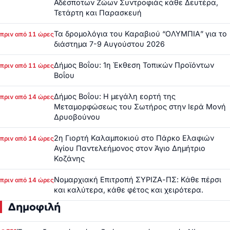
Αδέσποτων Ζώων Συντροφιάς κάθε Δευτέρα,
Τετάρτη και Παρασκευή
Τα δρομολόγια του Καραβιού “ΟΛΥΜΠΙΑ” για το
πριν από 11 ώρες
διάστημα 7-9 Αυγούστου 2026
Δήμος Βοΐου: 1η Έκθεση Τοπικών Προϊόντων
πριν από 11 ώρες
Βοΐου
Δήμος Βοΐου: Η μεγάλη εορτή της
πριν από 14 ώρες
Μεταμορφώσεως του Σωτήρος στην Ιερά Μονή
Δρυοβούνου
2η Γιορτή Καλαμποκιού στο Πάρκο Ελαφιών
πριν από 14 ώρες
Αγίου Παντελεήμονος στον Άγιο Δημήτριο
Κοζάνης
Νομαρχιακή Επιτροπή ΣΥΡΙΖΑ-ΠΣ: Κάθε πέρσι
πριν από 14 ώρες
και καλύτερα, κάθε φέτος και χειρότερα.
Δημοφιλή