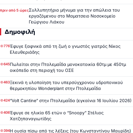
Συλλυπητήριο μήνυμα για την απώλεια του
πριν από 5 ώρες
εργαζόμενου στο Μαματσειο Νοσοκομείο
Γεώργιου Λιάκου
Δημοφιλή
Έφυγε ξαφνικά από τη ζωή ο γνωστός γιατρός Νίκος
776
Ελευθεριάδης
Πωλείται στην Πτολεμαΐδα μονοκατοικία 60τμ με 450τμ
645
οικόπεδο στη περιοχή του ΟΣΕ
Ξεκινά η υλοποίηση του υπερσύγχρονου υδροπονικού
463
θερμοκηπίου Wonderplant στην Πτολεμαΐδα
“Volt Cantine” στην Πτολεμαΐδα (εγκαίνια 16 Ιουλίου 2026)
424
Έφυγε σε ηλικία 65 ετών ο “Snoopy” Στέλιος
406
Χατζηπαναγιωτίδης
Η ουσία πίσω από τις λέξεις (του Κωνσταντίνου Μαυρίδη)
394