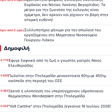
Εορδαίας και Νότιας Λεκάνης Βεγορίτιδας: Τα
μέτρα για την ζωονόσο της ευλογιάς είναι
ημίμετρα, δεν αρκούν και ρίχνουν τα βάρη στην
ατομική ευθύνη!
Συλλυπητήριο μήνυμα για την απώλεια του
πριν από 5 ώρες
εργαζόμενου στο Μαματσειο Νοσοκομείο
Γεώργιου Λιάκου
Δημοφιλή
Έφυγε ξαφνικά από τη ζωή ο γνωστός γιατρός Νίκος
776
Ελευθεριάδης
Πωλείται στην Πτολεμαΐδα μονοκατοικία 60τμ με 450τμ
645
οικόπεδο στη περιοχή του ΟΣΕ
Ξεκινά η υλοποίηση του υπερσύγχρονου υδροπονικού
463
θερμοκηπίου Wonderplant στην Πτολεμαΐδα
“Volt Cantine” στην Πτολεμαΐδα (εγκαίνια 16 Ιουλίου 2026)
424