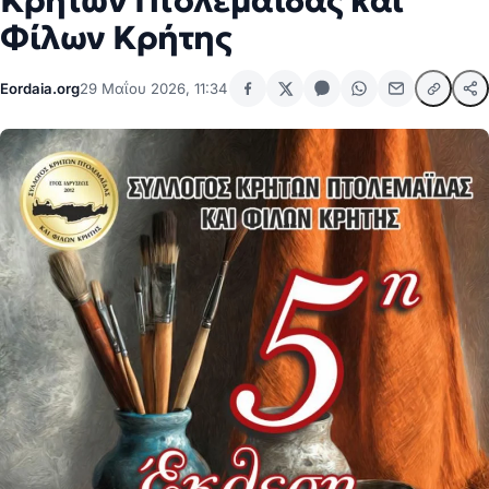
Κρητών Πτολεμαΐδας και
Φίλων Κρήτης
Eordaia.org
29 Μαΐου 2026, 11:34