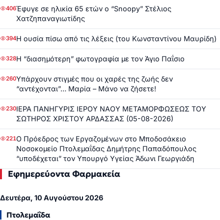
Έφυγε σε ηλικία 65 ετών ο “Snoopy” Στέλιος
406
Χατζηπαναγιωτίδης
Η ουσία πίσω από τις λέξεις (του Κωνσταντίνου Μαυρίδη)
394
Η “διασημότερη” φωτογραφία με τον Άγιο Παΐσιο
328
Υπάρχουν στιγμές που οι χαρές της ζωής δεν
260
“αντέχονται”… Μαρία – Μάνο να ζήσετε!
ΙΕΡΑ ΠΑΝΗΓΥΡΙΣ ΙΕΡΟΥ ΝΑΟΥ ΜΕΤΑΜΟΡΦΩΣΕΩΣ ΤΟΥ
230
ΣΩΤΗΡΟΣ ΧΡΙΣΤΟΥ ΑΡΔΑΣΣΑΣ (05-08-2026)
Ο Πρόεδρος των Εργαζομένων στο Μποδοσάκειο
221
Νοσοκομείο Πτολεμαΐδας Δημήτρης Παπαδόπουλος
“υποδέχεται” τον Υπουργό Υγείας Άδωνι Γεωργιάδη
Εφημερεύοντα Φαρμακεία
Δευτέρα, 10 Αυγούστου 2026
Πτολεμαΐδα