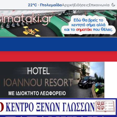
22°C · Πτολεμαΐδα
Αρχική
Ειδήσεις
Επικοινωνία