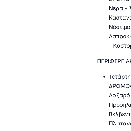
Νερά – 
Καστανό
Νόστιμο
Ασπροκκ
– Καστο
ΠΕΡΙΦΕΡΕΙΑ
Τετάρτη
ΔΡΟΜΟΛ
Λαζαράδ
Προσήλι
Βελβεντ
Πλαταν