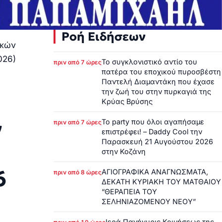
Ροή Ειδήσεων
ικών
026)
Το συγκλονιστικό αντίο του
πριν από 7 ώρες
πατέρα του εποχικού πυροσβέστη
Παντελή Διαμαντάκη που έχασε
την ζωή του στην πυρκαγιά της
Κρύας Βρύσης
ν
Το party που όλοι αγαπήσαμε
πριν από 7 ώρες
επιστρέφει! – Daddy Cool την
Παρασκευή 21 Αυγούστου 2026
στην Κοζάνη
6
ΑΓΙΟΓΡΑΦΙΚΑ ΑΝΑΓΝΩΣΜΑΤΑ,
πριν από 8 ώρες
ΔΕΚΑΤΗ ΚΥΡΙΑΚΗ ΤΟΥ ΜΑΤΘΑΙΟΥ
“ΘΕΡΑΠΕΙΑ ΤΟΥ
ΣΕΛΗΝΙΑΖΟΜΕΝΟΥ ΝΕΟΥ”
Ιερά Πανήγυρις Κοιμήσεως της