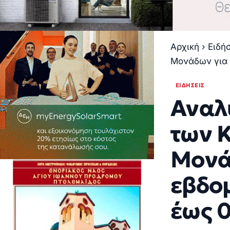
Αρχική
›
Ειδή
Μονάδων για 
ΕΙΔΉΣΕΙΣ
Αναλ
των 
Μονά
εβδο
έως 