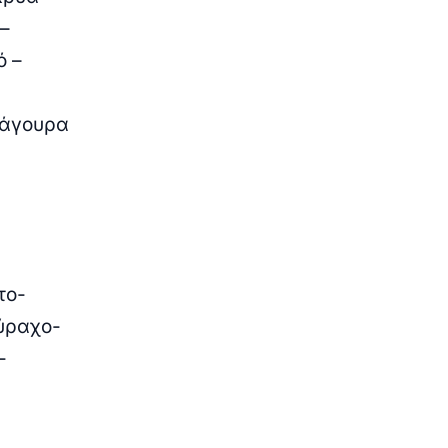
 –
ό –
Λάγουρα
το-
ύραχο-
-