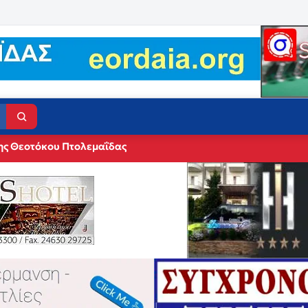
ης Θεοτόκου Πτολεμαΐδας