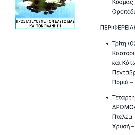
Κόσμας 
Οροπέδι
ΠΕΡΙΦΕΡΕΙΑ
Τρίτη (
Καστορι
και Κάτ
Πεντάβρ
Ποριά –
Τετάρτη
ΔΡΟΜΟΛ
Πτελέα 
Χρυσή –