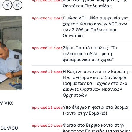
πριν από 10 ώρες
Θεοτόκου Πτολεμαΐδας
Όμιλος ΔΕΗ: Νέα συμφωνία για
πριν από 10 ώρες
χαρτοφυλάκιο έργων ΑΠΕ άνω
των 2 GW σε Πολωνία και
Ουγγαρία
Σίμος Παπαδόπουλος: “Το
πριν από 10 ώρες
τελευταίο ταξίδι… με τη
φυσαρμόνικα στα χέρια”
Η Κοζάνη συναντά την Ευρώπη –
πριν από 11 ώρες
Η «Πανδώρα» και ο Σύνδεσμος
Γραμμάτων και Τεχνών στο 27ο
Διεθνές Φεστιβάλ Νεανικών
Ορχηστρών
ν για
Υπό έλεγχο η φωτιά στο Βέρμιο
πριν από 11 ώρες
(κοντά στην Ερμακιά)
Φωτιά στο Βέρμιο κοντά στην
πριν από 12 ώρες
Ιουνίου
Κοινότητα Ερμακιάς (επιχειρούν