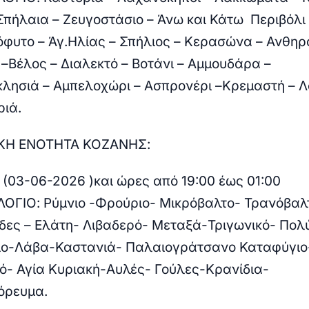
Σπήλαια – Ζευγοστάσιο – Άνω και Κάτω Περιβόλι
φυτο – Άγ.Ηλίας – Σπήλιος – Κερασώνα – Ανθηρ
 –Βέλος – Διαλεκτό – Βοτάνι – Αμμουδάρα –
λησιά – Αμπελοχώρι – Ασπρονέρι –Κρεμαστή – 
ριά.
ΚΗ ΕΝΟΤΗΤΑ ΚΟΖΑΝΗΣ:
 (03-06-2026 )και ώρες από 19:00 έως 01:00
ΟΓΙΟ:
Ρύμνιο -Φρούριο- Μικρόβαλτο- Τρανόβαλ
ες – Ελάτη- Λιβαδερό- Μεταξά-Τριγωνικό- Πολ
ο-Λάβα-Καστανιά- Παλαιογράτσανο Καταφύγιο
ό- Αγία Κυριακή-Αυλές- Γούλες-Κρανίδια-
όρευμα.