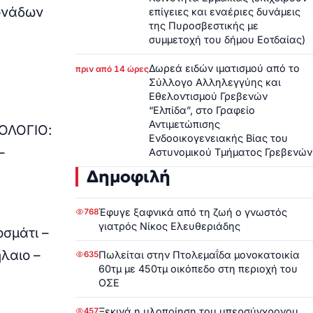
Μονάδων
επίγειες και εναέριες δυνάμεις
της Πυροσβεστικής με
συμμετοχή του δήμου Εοτδαίας)
Δωρεά ειδών ιματισμού από το
πριν από 14 ώρες
Σύλλογο Αλληλεγγύης και
Εθελοντισμού Γρεβενών
“Ελπίδα”, στο Γραφείο
Αντιμετώπισης
ΜΟΛΟΓΙΟ:
Ενδοοικογενειακής Βίας του
–
Αστυνομικού Τμήματος Γρεβενών
Δημοφιλή
Έφυγε ξαφνικά από τη ζωή ο γνωστός
768
γιατρός Νίκος Ελευθεριάδης
σμάτι –
λαιο –
Πωλείται στην Πτολεμαΐδα μονοκατοικία
635
60τμ με 450τμ οικόπεδο στη περιοχή του
ΟΣΕ
Ξεκινά η υλοποίηση του υπερσύγχρονου
457