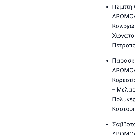
Πέμπτη 
ΔΡΟΜΟΛ
Καλοχώρ
Χιονάτο
Πετροπο
Παρασκε
ΔΡΟΜΟΛ
Κορεστί
– Μελάς
Πολυκέρ
Καστορι
Σάββατο
ΔΡΟΜΟΛ