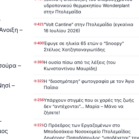
υδροπονικού θερμοκηπίου Wonderplant
στην Πτολεμαΐδα
–
“Volt Cantine” στην Πτολεμαΐδα (εγκαίνια
421
Άνοιξη –
16 Ιουλίου 2026)
Έφυγε σε ηλικία 65 ετών ο “Snoopy”
400
Στέλιος Χατζηπαναγιωτίδης
Η ουσία πίσω από τις λέξεις (του
393
σούρα –
Κωνσταντίνου Μαυρίδη)
Η “διασημότερη” φωτογραφία με τον Άγιο
322
ησί –
Παΐσιο
Υπάρχουν στιγμές που οι χαρές της ζωής
256
δεν “αντέχονται”… Μαρία – Μάνο να
ζήσετε!
–
Ο Πρόεδρος των Εργαζομένων στο
221
ιος
Μποδοσάκειο Νοσοκομείο Πτολεμαΐδας
Δημήτρης Παπαδόπουλος “υποδέχεται” τον