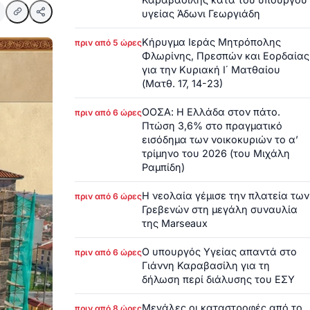
υγείας Άδωνι Γεωργιάδη
Κήρυγμα Ιεράς Μητρόπολης
πριν από 5 ώρες
Φλωρίνης, Πρεσπών και Εορδαίας
για την Κυριακή Ι΄ Ματθαίου
(Ματθ. 17, 14-23)
ΟΟΣΑ: Η Ελλάδα στον πάτο.
πριν από 6 ώρες
Πτώση 3,6% στο πραγματικό
εισόδημα των νοικοκυριών το α’
τρίμηνο του 2026 (του Μιχάλη
Ραμπίδη)
Η νεολαία γέμισε την πλατεία των
πριν από 6 ώρες
Γρεβενών στη μεγάλη συναυλία
της Marseaux
Ο υπουργός Υγείας απαντά στο
πριν από 6 ώρες
Γιάννη Καραβασίλη για τη
δήλωση περί διάλυσης του ΕΣΥ
Μεγάλες οι καταστροφές από το
πριν από 8 ώρες