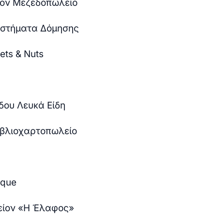
ιον Μεζεδοπωλείο
υστήματα Δόμησης
ets & Nuts
δου Λευκά Είδη
ιβλιοχαρτοπωλείο
ique
είον «Η Έλαφος»