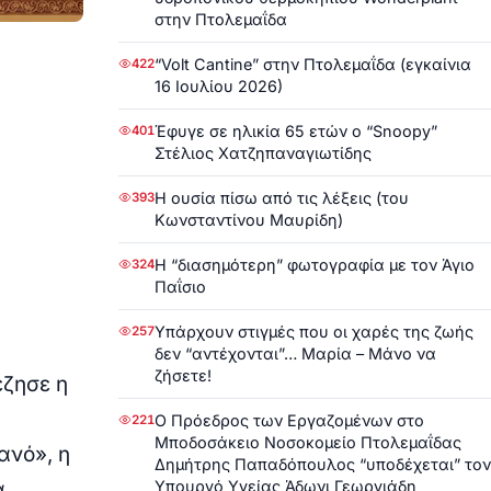
στην Πτολεμαΐδα
“Volt Cantine” στην Πτολεμαΐδα (εγκαίνια
422
16 Ιουλίου 2026)
Έφυγε σε ηλικία 65 ετών ο “Snoopy”
401
Στέλιος Χατζηπαναγιωτίδης
Η ουσία πίσω από τις λέξεις (του
393
Κωνσταντίνου Μαυρίδη)
Η “διασημότερη” φωτογραφία με τον Άγιο
324
Παΐσιο
Υπάρχουν στιγμές που οι χαρές της ζωής
257
δεν “αντέχονται”… Μαρία – Μάνο να
ζήσετε!
έζησε η
Ο Πρόεδρος των Εργαζομένων στο
221
Μποδοσάκειο Νοσοκομείο Πτολεμαΐδας
ανό», η
Δημήτρης Παπαδόπουλος “υποδέχεται” τον
Υπουργό Υγείας Άδωνι Γεωργιάδη
α