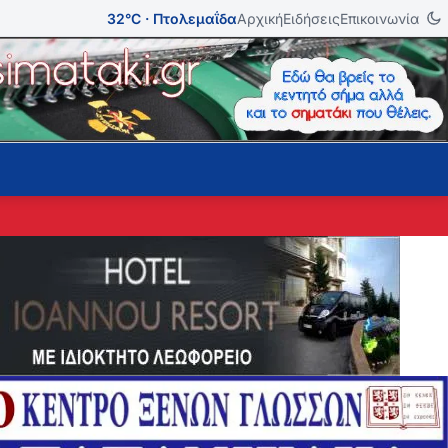
32°C · Πτολεμαΐδα
Αρχική
Ειδήσεις
Επικοινωνία