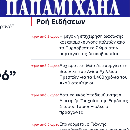
Ροή Ειδήσεων
υρανό”
Η μεγάλη επιχείρηση διάσωσης
πριν από 2 ώρες
και απομάκρυνσης πολιτών από
το Πυροσβεστικό Σώμα στην
πυρκαγιά της Αττικοβοιωτίας
Αρχιερατική Θεία Λειτουργία στη
πριν από 2 ώρες
νό”
Βασιλική του Αγίου Αχιλλίου
Πρεσπών για τα 1.400 χρόνια του
ΑκαθίστουΎμνου
Αστυνομικός Υποδιευθυντής ο
πριν από 5 ώρες
Διοικητής Τροχαίας της Εορδαίας
Σπύρος Τάσιος – όλες οι
προαγωγές
Επανέρχεται ο Γιάννης
πριν από 5 ώρες
Καραβασίλης κατά του υπουργού