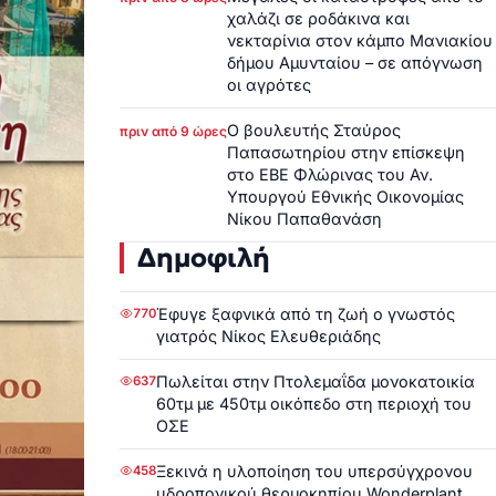
χαλάζι σε ροδάκινα και
νεκταρίνια στον κάμπο Μανιακίου
δήμου Αμυνταίου – σε απόγνωση
οι αγρότες
Ο βουλευτής Σταύρος
πριν από 9 ώρες
Παπασωτηρίου στην επίσκεψη
στο ΕΒΕ Φλώρινας του Αν.
Υπουργού Εθνικής Οικονομίας
Νίκου Παπαθανάση
Δημοφιλή
Έφυγε ξαφνικά από τη ζωή ο γνωστός
770
γιατρός Νίκος Ελευθεριάδης
Πωλείται στην Πτολεμαΐδα μονοκατοικία
637
60τμ με 450τμ οικόπεδο στη περιοχή του
ΟΣΕ
Ξεκινά η υλοποίηση του υπερσύγχρονου
458
υδροπονικού θερμοκηπίου Wonderplant