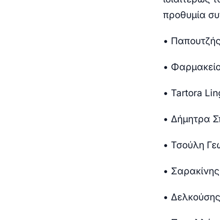
προθυμία συ
• Παπουτζή
• Φαρμακείο
• Tartora Lin
• Δήμητρα Σ
• Τσούλη Γε
• Σαρακίνης
• Δελκούση