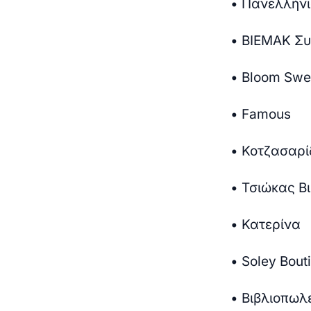
• Πανελλήν
• ΒΙΕΜΑΚ Σ
• Bloom Swe
• Famous
• Κοτζασαρί
• Τσιώκας Β
• Κατερίνα
• Soley Bout
• Βιβλιοπωλ