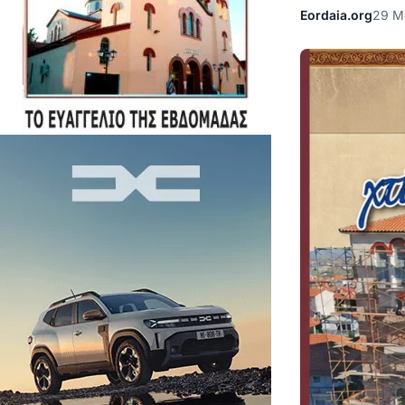
Eordaia.org
29 Μ