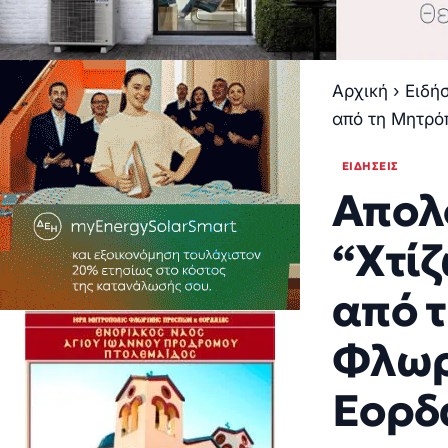
Αρχική
›
Ειδή
από τη Μητρό
ΕΙΔΉΣΕΙΣ
Απολ
“Χτί
από 
Φλωρ
Εορδ