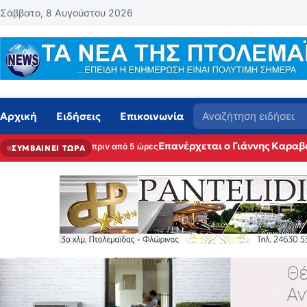
Μετάβαση στο περιεχόμενο
Σάββατο, 8 Αυγούστου 2026
Αναζήτηση
Αρχική
Ειδήσεις
Επικοινωνία
Επανέρχεται ο Γιάννης Καραβ
πριν από 5 ώρες
ΣΥΜΒΑΙΝΕΙ ΤΩΡΑ