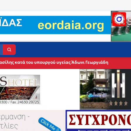
ασίλης κατά του υπουργού υγείας Άδωνι Γεωργιάδη