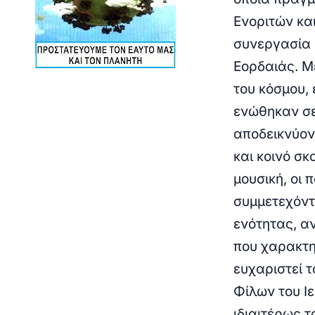
Ενοριτών κα
συνεργασία 
Εορδαιάς.
Μ
του κόσμου, 
ενώθηκαν σε
αποδεικνύον
και κοινό σ
μουσική, οι
συμμετεχόντ
ενότητας, α
που χαρακτη
ευχαριστεί 
Φίλων του Ι
ιδιαιτέρως 