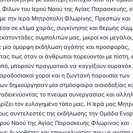
ι Φίλων του Ιερού Ναού της Αγίας Παρασκευής, σ
με την Ιερά Μητρόπολη Φλωρίνης, Πρεσπών και
έσα σε κλίμα χαράς, συγκίνησης και θερμής συμ
εκατοντάδες συμπολιτών μας, μικροί και μεγάλοι,
 μία όμορφη εκδήλωση αγάπης και προσφοράς,
τας πως όταν οι άνθρωποι πορεύονται με πίστη, 
κοπό, μπορούν πραγματικά να «αγγίξουν ουρανό»
 παραδοσιακοί χοροί και η ζωντανή παρουσία των
ων δημιούργησαν μία ατμόσφαιρα αισιοδοξίας κ
ναδεικνύοντας το πνεύμα συνεργασίας και αλλη
ρίζει τον ευλογημένο τόπο μας.
Η Ιερά μας Μητ
τους συντελεστές της εκδήλωσης την Ομάδα Ενορ
ερού Ναού της Αγίας Παρασκευής Φλώρινας και
τους δωροθέτες και επαγγελματίες που με αγάπη 