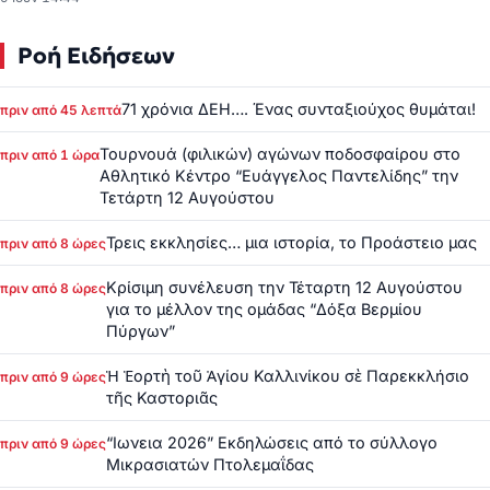
Ροή Ειδήσεων
71 χρόνια ΔΕΗ…. Ένας συνταξιούχος θυμάται!
πριν από 45 λεπτά
Τουρνουά (φιλικών) αγώνων ποδοσφαίρου στο
πριν από 1 ώρα
Αθλητικό Κέντρο “Ευάγγελος Παντελίδης” την
Τετάρτη 12 Αυγούστου
Τρεις εκκλησίες… μια ιστορία, το Προάστειο μας
πριν από 8 ώρες
Κρίσιμη συνέλευση την Τέταρτη 12 Αυγούστου
πριν από 8 ώρες
για το μέλλον της ομάδας “Δόξα Βερμίου
Πύργων”
Ἡ Ἑορτὴ τοῦ Ἁγίου Καλλινίκου σὲ Παρεκκλήσιο
πριν από 9 ώρες
τῆς Καστοριᾶς
“Ιωνεια 2026” Εκδηλώσεις από το σύλλογο
πριν από 9 ώρες
Μικρασιατών Πτολεμαΐδας