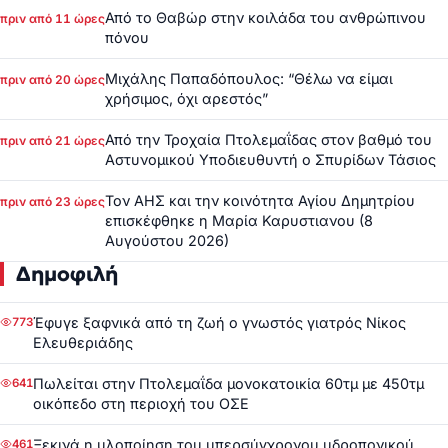
Από το Θαβώρ στην κοιλάδα του ανθρώπινου
πριν από 11 ώρες
πόνου
Μιχάλης Παπαδόπουλος: “Θέλω να είμαι
πριν από 20 ώρες
χρήσιμος, όχι αρεστός”
Από την Τροχαία Πτολεμαΐδας στον βαθμό του
πριν από 21 ώρες
Αστυνομικού Υποδιευθυντή ο Σπυρίδων Τάσιος
Τον ΑΗΣ και την κοινότητα Αγίου Δημητρίου
πριν από 23 ώρες
επισκέφθηκε η Μαρία Καρυστιανου (8
Αυγούστου 2026)
Δημοφιλή
Έφυγε ξαφνικά από τη ζωή ο γνωστός γιατρός Νίκος
773
Ελευθεριάδης
Πωλείται στην Πτολεμαΐδα μονοκατοικία 60τμ με 450τμ
641
οικόπεδο στη περιοχή του ΟΣΕ
Ξεκινά η υλοποίηση του υπερσύγχρονου υδροπονικού
461