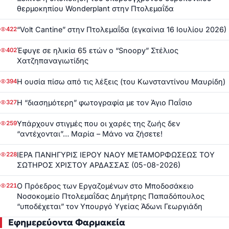
θερμοκηπίου Wonderplant στην Πτολεμαΐδα
“Volt Cantine” στην Πτολεμαΐδα (εγκαίνια 16 Ιουλίου 2026)
422
Έφυγε σε ηλικία 65 ετών ο “Snoopy” Στέλιος
402
Χατζηπαναγιωτίδης
Η ουσία πίσω από τις λέξεις (του Κωνσταντίνου Μαυρίδη)
394
Η “διασημότερη” φωτογραφία με τον Άγιο Παΐσιο
327
Υπάρχουν στιγμές που οι χαρές της ζωής δεν
259
“αντέχονται”… Μαρία – Μάνο να ζήσετε!
ΙΕΡΑ ΠΑΝΗΓΥΡΙΣ ΙΕΡΟΥ ΝΑΟΥ ΜΕΤΑΜΟΡΦΩΣΕΩΣ ΤΟΥ
228
ΣΩΤΗΡΟΣ ΧΡΙΣΤΟΥ ΑΡΔΑΣΣΑΣ (05-08-2026)
Ο Πρόεδρος των Εργαζομένων στο Μποδοσάκειο
221
Νοσοκομείο Πτολεμαΐδας Δημήτρης Παπαδόπουλος
“υποδέχεται” τον Υπουργό Υγείας Άδωνι Γεωργιάδη
Εφημερεύοντα Φαρμακεία