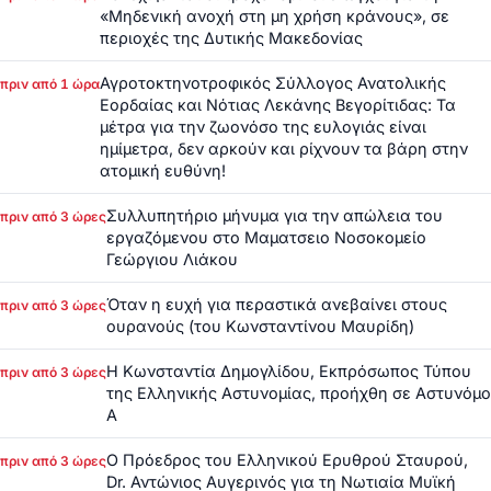
«Μηδενική ανοχή στη μη χρήση κράνους», σε
περιοχές της Δυτικής Μακεδονίας
Αγροτοκτηνοτροφικός Σύλλογος Ανατολικής
πριν από 1 ώρα
Εορδαίας και Νότιας Λεκάνης Βεγορίτιδας: Τα
μέτρα για την ζωονόσο της ευλογιάς είναι
ημίμετρα, δεν αρκούν και ρίχνουν τα βάρη στην
ατομική ευθύνη!
Συλλυπητήριο μήνυμα για την απώλεια του
πριν από 3 ώρες
εργαζόμενου στο Μαματσειο Νοσοκομείο
Γεώργιου Λιάκου
Όταν η ευχή για περαστικά ανεβαίνει στους
πριν από 3 ώρες
ουρανούς (του Κωνσταντίνου Μαυρίδη)
Η Κωνσταντία Δημογλίδου, Εκπρόσωπος Τύπου
πριν από 3 ώρες
της Ελληνικής Αστυνομίας, προήχθη σε Αστυνόμο
Α
Ο Πρόεδρος του Ελληνικού Ερυθρού Σταυρού,
πριν από 3 ώρες
Dr. Αντώνιος Αυγερινός για τη Νωτιαία Μυϊκή