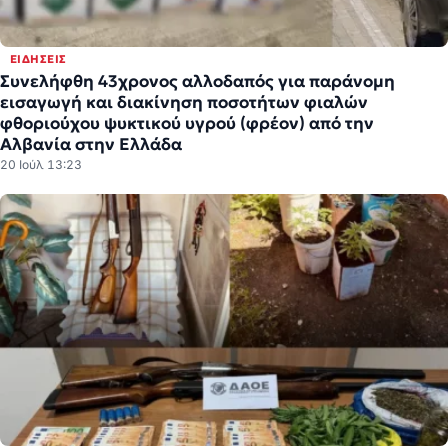
ΕΙΔΉΣΕΙΣ
Συνελήφθη 43χρονος αλλοδαπός για παράνομη
εισαγωγή και διακίνηση ποσοτήτων φιαλών
φθοριούχου ψυκτικού υγρού (φρέον) από την
Αλβανία στην Ελλάδα
20 Ιούλ 13:23