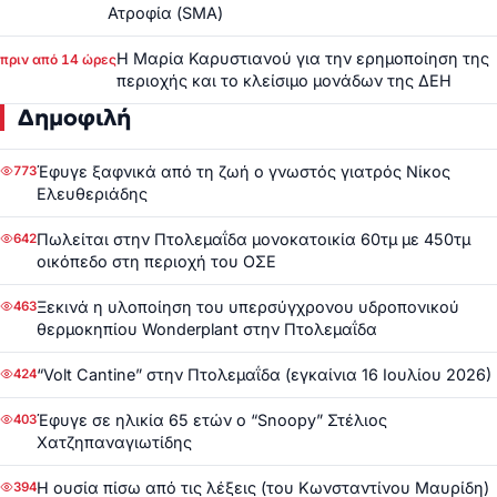
Ατροφία (SMA)
Η Μαρία Καρυστιανού για την ερημοποίηση της
πριν από 14 ώρες
περιοχής και το κλείσιμο μονάδων της ΔΕΗ
Δημοφιλή
Έφυγε ξαφνικά από τη ζωή ο γνωστός γιατρός Νίκος
773
Ελευθεριάδης
Πωλείται στην Πτολεμαΐδα μονοκατοικία 60τμ με 450τμ
642
οικόπεδο στη περιοχή του ΟΣΕ
Ξεκινά η υλοποίηση του υπερσύγχρονου υδροπονικού
463
θερμοκηπίου Wonderplant στην Πτολεμαΐδα
“Volt Cantine” στην Πτολεμαΐδα (εγκαίνια 16 Ιουλίου 2026)
424
Έφυγε σε ηλικία 65 ετών ο “Snoopy” Στέλιος
403
Χατζηπαναγιωτίδης
Η ουσία πίσω από τις λέξεις (του Κωνσταντίνου Μαυρίδη)
394