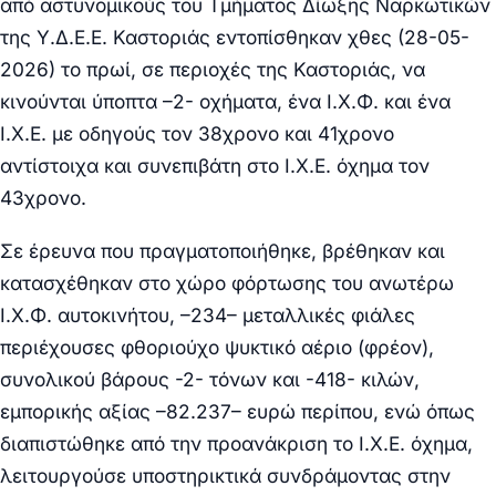
από αστυνομικούς του
Τμήματος Δίωξης Ναρκωτικών
της Υ.Δ.Ε.Ε. Καστοριάς
εντοπίσθηκαν χθες (28-05-
2026) το πρωί, σε περιοχές της Καστοριάς, να
κινούνται ύποπτα –
2-
οχήματα, ένα Ι.Χ.Φ. και ένα
Ι.Χ.Ε. με οδηγούς τον 38χρονο και 41χρονο
αντίστοιχα και συνεπιβάτη στο Ι.Χ.Ε. όχημα τον
43χρονο.
Σε έρευνα που πραγματοποιήθηκε, βρέθηκαν και
κατασχέθηκαν στο χώρο φόρτωσης του ανωτέρω
Ι.Χ.Φ. αυτοκινήτου, –
234
– μεταλλικές φιάλες
περιέχουσες φθοριούχο ψυκτικό αέριο (φρέον),
συνολικού βάρους
-2- τόνων και -418- κιλών
,
εμπορικής αξίας –
82.237
– ευρώ περίπου, ενώ όπως
διαπιστώθηκε από την προανάκριση το Ι.Χ.Ε. όχημα,
λειτουργούσε υποστηρικτικά συνδράμοντας στην