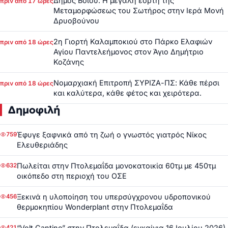
Δήμος Βοΐου: Η μεγάλη εορτή της
πριν από 17 ώρες
Μεταμορφώσεως του Σωτήρος στην Ιερά Μονή
Δρυοβούνου
2η Γιορτή Καλαμποκιού στο Πάρκο Ελαφιών
πριν από 18 ώρες
Αγίου Παντελεήμονος στον Άγιο Δημήτριο
Κοζάνης
Νομαρχιακή Επιτροπή ΣΥΡΙΖΑ-ΠΣ: Κάθε πέρσι
πριν από 18 ώρες
και καλύτερα, κάθε φέτος και χειρότερα.
Δημοφιλή
Έφυγε ξαφνικά από τη ζωή ο γνωστός γιατρός Νίκος
759
Ελευθεριάδης
Πωλείται στην Πτολεμαΐδα μονοκατοικία 60τμ με 450τμ
632
οικόπεδο στη περιοχή του ΟΣΕ
Ξεκινά η υλοποίηση του υπερσύγχρονου υδροπονικού
456
θερμοκηπίου Wonderplant στην Πτολεμαΐδα
“Volt Cantine” στην Πτολεμαΐδα (εγκαίνια 16 Ιουλίου 2026)
421