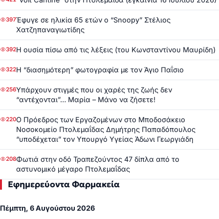
Έφυγε σε ηλικία 65 ετών ο “Snoopy” Στέλιος
397
Χατζηπαναγιωτίδης
Η ουσία πίσω από τις λέξεις (του Κωνσταντίνου Μαυρίδη)
392
Η “διασημότερη” φωτογραφία με τον Άγιο Παΐσιο
322
Υπάρχουν στιγμές που οι χαρές της ζωής δεν
256
“αντέχονται”… Μαρία – Μάνο να ζήσετε!
Ο Πρόεδρος των Εργαζομένων στο Μποδοσάκειο
220
Νοσοκομείο Πτολεμαΐδας Δημήτρης Παπαδόπουλος
“υποδέχεται” τον Υπουργό Υγείας Άδωνι Γεωργιάδη
Φωτιά στην οδό Τραπεζούντος 47 δίπλα από το
208
αστυνομικό μέγαρο Πτολεμαΐδας
Εφημερεύοντα Φαρμακεία
Πέμπτη, 6 Αυγούστου 2026