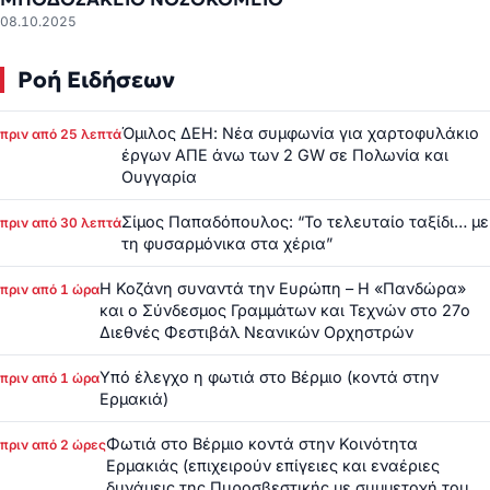
08.10.2025
Ροή Ειδήσεων
Όμιλος ΔΕΗ: Νέα συμφωνία για χαρτοφυλάκιο
πριν από 25 λεπτά
έργων ΑΠΕ άνω των 2 GW σε Πολωνία και
Ουγγαρία
Σίμος Παπαδόπουλος: “Το τελευταίο ταξίδι… με
πριν από 30 λεπτά
τη φυσαρμόνικα στα χέρια”
Η Κοζάνη συναντά την Ευρώπη – Η «Πανδώρα»
πριν από 1 ώρα
και ο Σύνδεσμος Γραμμάτων και Τεχνών στο 27ο
Διεθνές Φεστιβάλ Νεανικών Ορχηστρών
Υπό έλεγχο η φωτιά στο Βέρμιο (κοντά στην
πριν από 1 ώρα
Ερμακιά)
Φωτιά στο Βέρμιο κοντά στην Κοινότητα
πριν από 2 ώρες
Ερμακιάς (επιχειρούν επίγειες και εναέριες
δυνάμεις της Πυροσβεστικής με συμμετοχή του