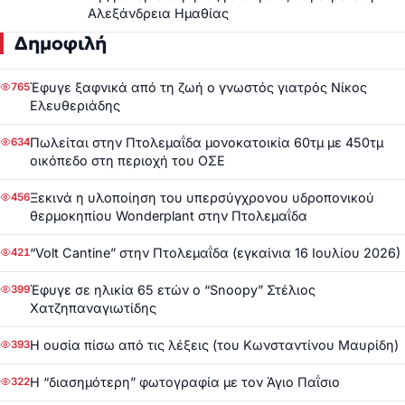
Αλεξάνδρεια Ημαθίας
Δημοφιλή
Έφυγε ξαφνικά από τη ζωή ο γνωστός γιατρός Νίκος
765
Ελευθεριάδης
Πωλείται στην Πτολεμαΐδα μονοκατοικία 60τμ με 450τμ
634
οικόπεδο στη περιοχή του ΟΣΕ
Ξεκινά η υλοποίηση του υπερσύγχρονου υδροπονικού
456
θερμοκηπίου Wonderplant στην Πτολεμαΐδα
“Volt Cantine” στην Πτολεμαΐδα (εγκαίνια 16 Ιουλίου 2026)
421
Έφυγε σε ηλικία 65 ετών ο “Snoopy” Στέλιος
399
Χατζηπαναγιωτίδης
Η ουσία πίσω από τις λέξεις (του Κωνσταντίνου Μαυρίδη)
393
Η “διασημότερη” φωτογραφία με τον Άγιο Παΐσιο
322