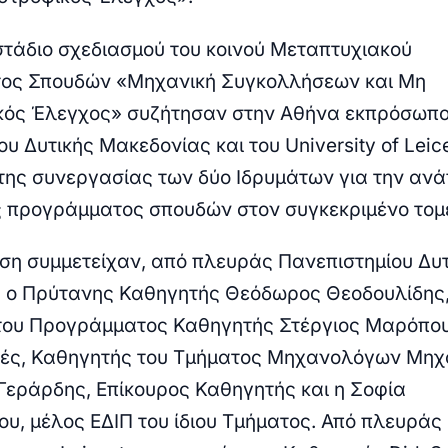
στάδιο σχεδιασμού του κοινού Μεταπτυχιακού
ος Σπουδών «Μηχανική Συγκολλήσεων και Μη
ός Έλεγχος» συζήτησαν στην Αθήνα εκπρόσωπο
υ Δυτικής Μακεδονίας και του University of Leice
 της συνεργασίας των δύο Ιδρυμάτων για την αν
ς προγράμματος σπουδών στον συγκεκριμένο τομ
ση συμμετείχαν, από πλευράς Πανεπιστημίου Δυτ
 ο Πρύτανης Καθηγητής Θεόδωρος Θεοδουλίδης,
του Προγράμματος Καθηγητής Στέργιος Μαρόπου
ές, Καθηγητής του Τμήματος Μηχανολόγων Μηχ
Γεράρδης, Επίκουρος Καθηγητής και η Σοφία
υ, μέλος ΕΔΙΠ του ίδιου Τμήματος. Από πλευράς