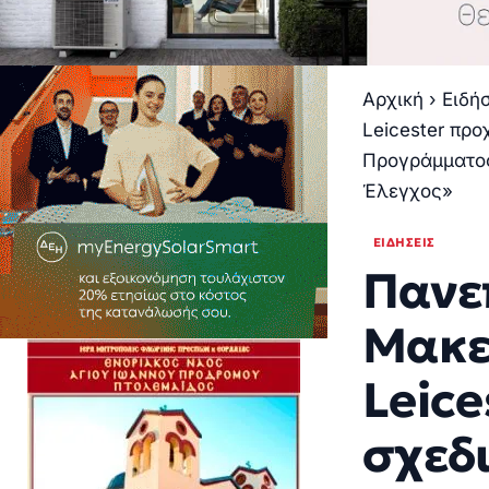
Αρχική
›
Ειδή
Leicester πρ
Προγράμματο
Έλεγχος»
ΕΙΔΉΣΕΙΣ
Πανε
Μακεδ
Leic
σχεδ