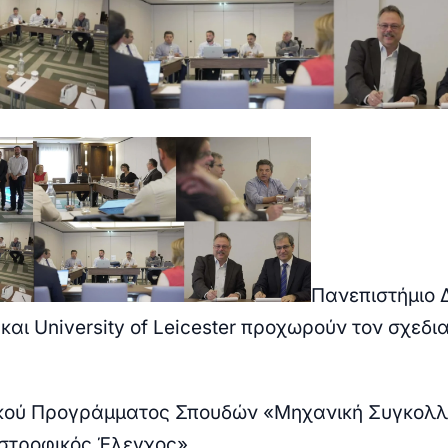
Πανεπιστήμιο 
αι University of Leicester προχωρούν τον σχεδι
κού Προγράμματος Σπουδών «Μηχανική Συγκολ
στροφικός Έλεγχος».