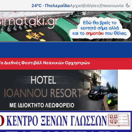
24°C · Πτολεμαΐδα
Αρχική
Ειδήσεις
Επικοινωνία
27ο Διεθνές Φεστιβάλ Νεανικών Ορχηστρών