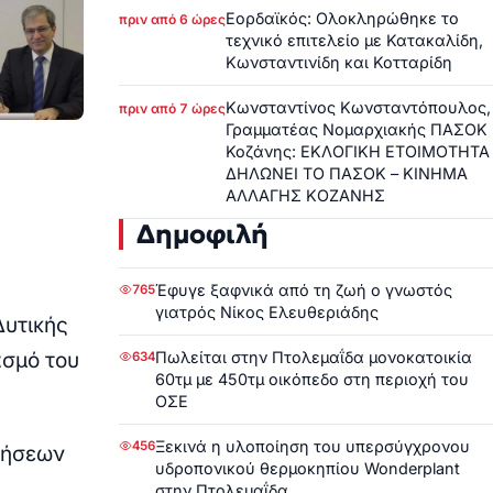
Εορδαϊκός: Ολοκληρώθηκε το
πριν από 6 ώρες
τεχνικό επιτελείο με Κατακαλίδη,
Κωνσταντινίδη και Κοτταρίδη
Κωνσταντίνος Κωνσταντόπουλος,
πριν από 7 ώρες
Γραμματέας Νομαρχιακής ΠΑΣΟΚ
Κοζάνης: ΕΚΛΟΓΙΚΗ ΕΤΟΙΜΟΤΗΤΑ
ΔΗΛΩΝΕΙ ΤΟ ΠΑΣΟΚ – ΚΙΝΗΜΑ
ΑΛΛΑΓΗΣ ΚΟΖΑΝΗΣ
Δημοφιλή
Έφυγε ξαφνικά από τη ζωή ο γνωστός
765
γιατρός Νίκος Ελευθεριάδης
Δυτικής
Πωλείται στην Πτολεμαΐδα μονοκατοικία
ασμό του
634
60τμ με 450τμ οικόπεδο στη περιοχή του
ΟΣΕ
Ξεκινά η υλοποίηση του υπερσύγχρονου
456
λήσεων
υδροπονικού θερμοκηπίου Wonderplant
στην Πτολεμαΐδα