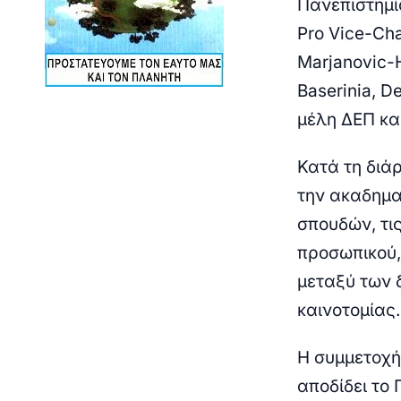
Πανεπιστημίο
Pro Vice-Cha
Marjanovic-H
Baserinia, D
μέλη ΔΕΠ κα
Κατά τη διά
την ακαδημα
σπουδών, τις
προσωπικού,
μεταξύ των 
καινοτομίας.
Η συμμετοχή
αποδίδει το