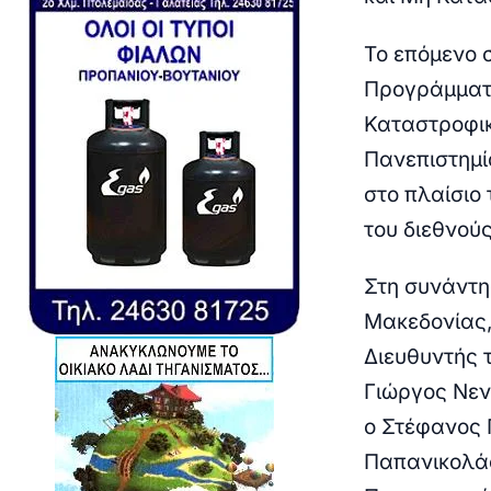
Το επόμενο 
Προγράμματ
Καταστροφικ
Πανεπιστημίο
στο πλαίσιο
του διεθνού
Στη συνάντη
Μακεδονίας,
Διευθυντής 
Γιώργος Νεν
ο Στέφανος 
Παπανικολάο