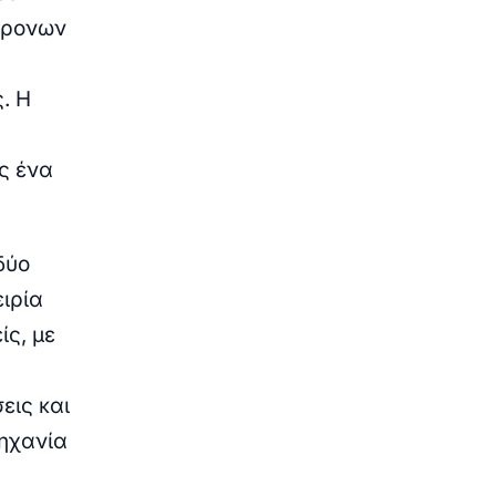
χρονων
. Η
ς ένα
δύο
ειρία
ίς, με
εις και
μηχανία