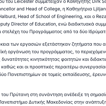
υ του Leicester συμμετείχαν ο Καθηγητής Dirk Sc
ncellor and Head of College, η Καθηγήτρια Ljilja
alburd, Head of School of Engineering, και ο Rez
eputy Director of Education, ενώ διαδικτυακά συμ
ι στελέχη του Προγράμματος από τα δύο Ιδρύματ
ρκεια των εργασιών εξετάστηκαν ζητήματα που 
ϊκή οργάνωση του προγράμματος, το περιεχόμεν
 δυνατότητες κινητικότητας φοιτητών και διδακτ
 καθώς και οι προοπτικές περαιτέρω συνεργασία
δύο Πανεπιστημίων σε τομείς εκπαίδευσης, έρευν
 του Πρύτανη στη συνάντηση ανέδειξε τη σημασί
 Πανεπιστήμιο Δυτικής Μακεδονίας στην ανάπτυξ