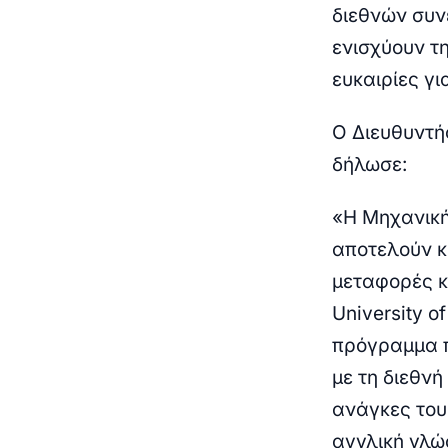
διεθνών συν
ενισχύουν τ
ευκαιρίες γι
Ο Διευθυντή
δήλωσε:
«Η Μηχανική
αποτελούν κρ
μεταφορές κ
University o
πρόγραμμα π
με τη διεθνή
ανάγκες του
αγγλική γλώ