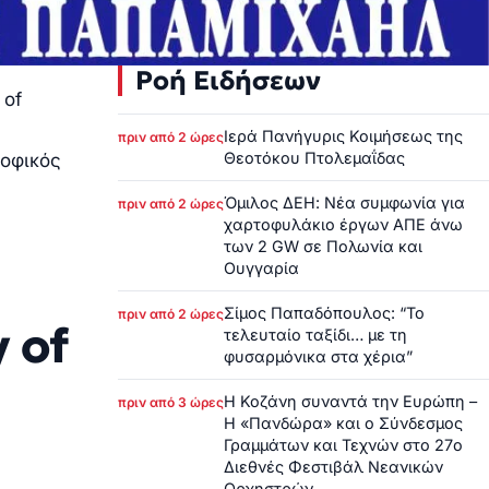
Ροή Ειδήσεων
 of
Ιερά Πανήγυρις Κοιμήσεως της
πριν από 2 ώρες
Θεοτόκου Πτολεμαΐδας
οφικός
Όμιλος ΔΕΗ: Νέα συμφωνία για
πριν από 2 ώρες
χαρτοφυλάκιο έργων ΑΠΕ άνω
των 2 GW σε Πολωνία και
Ουγγαρία
Σίμος Παπαδόπουλος: “Το
πριν από 2 ώρες
 of
τελευταίο ταξίδι… με τη
φυσαρμόνικα στα χέρια”
Η Κοζάνη συναντά την Ευρώπη –
πριν από 3 ώρες
Η «Πανδώρα» και ο Σύνδεσμος
Γραμμάτων και Τεχνών στο 27ο
Διεθνές Φεστιβάλ Νεανικών
Ορχηστρών