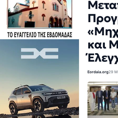
Μετα
Προγ
«Μηχ
και 
Έλεγ
Eordaia.org
29 Μ