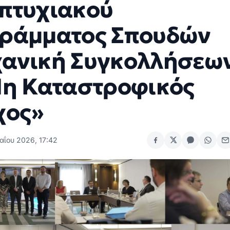
πτυχιακού
ράμματος Σπουδών
ανική Συγκολλήσεω
Μη Καταστροφικός
χος»
αΐου 2026, 17:42