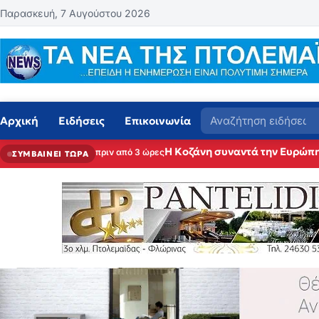
Μετάβαση στο περιεχόμενο
Παρασκευή, 7 Αυγούστου 2026
Αναζήτηση
Αρχική
Ειδήσεις
Επικοινωνία
Η Κοζάνη συναντά την Ευρώπη
πριν από 3 ώρες
ΣΥΜΒΑΙΝΕΙ ΤΩΡΑ