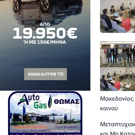
Μακεδονίας κ
κοινού
Μεταπτυχια
και Μη Κατα