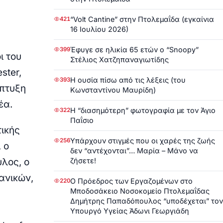
“Volt Cantine” στην Πτολεμαΐδα (εγκαίνια
421
16 Ιουλίου 2026)
Έφυγε σε ηλικία 65 ετών ο “Snoopy”
399
ι του
Στέλιος Χατζηπαναγιωτίδης
ster,
Η ουσία πίσω από τις λέξεις (του
393
άπτυξη
Κωνσταντίνου Μαυρίδη)
έα.
Η “διασημότερη” φωτογραφία με τον Άγιο
322
Παΐσιο
ικής
Υπάρχουν στιγμές που οι χαρές της ζωής
256
 ο
δεν “αντέχονται”… Μαρία – Μάνο να
ζήσετε!
λος, ο
ανικών,
Ο Πρόεδρος των Εργαζομένων στο
220
Μποδοσάκειο Νοσοκομείο Πτολεμαΐδας
Δημήτρης Παπαδόπουλος “υποδέχεται” τον
Υπουργό Υγείας Άδωνι Γεωργιάδη