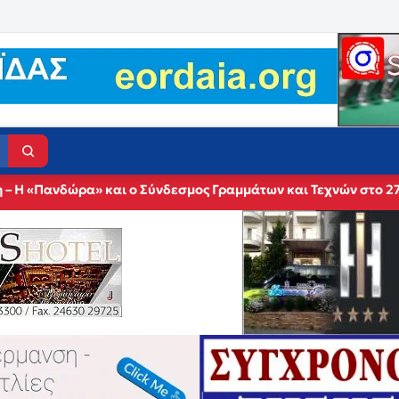
 – Η «Πανδώρα» και ο Σύνδεσμος Γραμμάτων και Τεχνών στο 