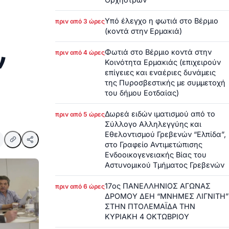
Υπό έλεγχο η φωτιά στο Βέρμιο
πριν από 3 ώρες
(κοντά στην Ερμακιά)
ν
Φωτιά στο Βέρμιο κοντά στην
πριν από 4 ώρες
Κοινότητα Ερμακιάς (επιχειρούν
επίγειες και εναέριες δυνάμεις
της Πυροσβεστικής με συμμετοχή
του δήμου Εοτδαίας)
Δωρεά ειδών ιματισμού από το
πριν από 5 ώρες
Σύλλογο Αλληλεγγύης και
Εθελοντισμού Γρεβενών “Ελπίδα”,
στο Γραφείο Αντιμετώπισης
Ενδοοικογενειακής Βίας του
Αστυνομικού Τμήματος Γρεβενών
17ος ΠΑΝΕΛΛΗΝΙΟΣ ΑΓΩΝΑΣ
πριν από 6 ώρες
ΔΡΟΜΟΥ ΔΕΗ “ΜΝΗΜΕΣ ΛΙΓΝΙΤΗ”
ΣΤΗΝ ΠΤΟΛΕΜΑΪΔΑ ΤΗΝ
ΚΥΡΙΑΚΗ 4 ΟΚΤΩΒΡΙΟΥ