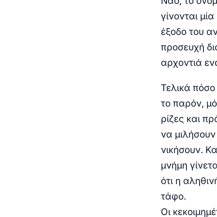
Ναό, το όνο
γίνονται μία
έξοδο του α
προσευχή δι
αρχοντιά εν
Τελικά πόσο 
το παρόν, μό
ρίζες και π
να μιλήσουν
νικήσουν. Κα
μνήμη γίνετ
ότι η αληθιν
τάφο.
Οι
κεκοιμημέ