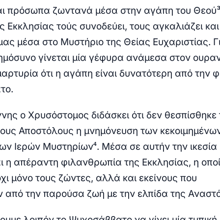
ναι πρόσωπα ζωντανά μέσα στην αγάπη του Θεού³
 Εκκλησίας τούς συνοδεύει, τους αγκαλιάζει και
μας μέσα στο Μυστήριο της Θείας Ευχαριστίας. Γι
ημόσυνο γίνεται μία γέφυρα ανάμεσα στον ουραν
 μαρτυρία ότι η αγάπη είναι δυνατότερη από την 
το.
ννης ο Χρυσόστομος διδάσκει ότι δεν θεσπίσθηκε
ίους Αποστόλους η μνημόνευση των
κεκοιμημένω
των Ιερών
Μυστηρίων⁴
. Μέσα σε αυτήν την ικεσία
 η απέραντη φιλανθρωπία της Εκκλησίας, η οπο
χι μόνο τους ζώντες, αλλά και εκείνους που
από την παρούσα ζωή με την ελπίδα της Αναστ
ουμε λοιπόν το Ψυχοσάββατο να γίνει μία τυπική