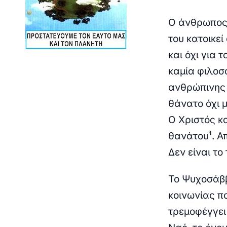
Ο άνθρωπος 
του κατοικε
και όχι για 
καμία φιλοσ
ανθρώπινης 
θάνατο όχι 
Ο Χριστός κ
θανάτου¹. Α
Δεν είναι το
Το Ψυχοσάββ
κοινωνίας π
τρεμοφέγγει 