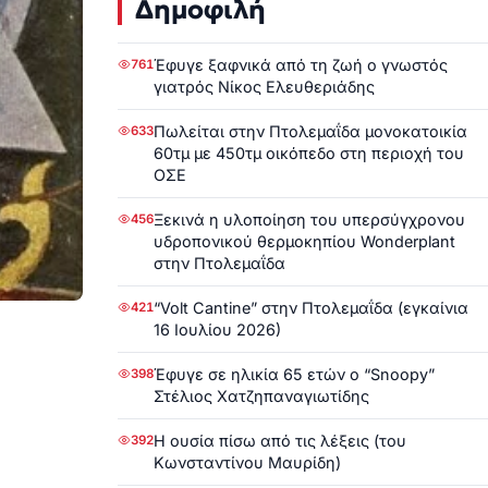
Δημοφιλή
Έφυγε ξαφνικά από τη ζωή ο γνωστός
761
γιατρός Νίκος Ελευθεριάδης
Πωλείται στην Πτολεμαΐδα μονοκατοικία
633
60τμ με 450τμ οικόπεδο στη περιοχή του
ΟΣΕ
Ξεκινά η υλοποίηση του υπερσύγχρονου
456
υδροπονικού θερμοκηπίου Wonderplant
στην Πτολεμαΐδα
“Volt Cantine” στην Πτολεμαΐδα (εγκαίνια
421
16 Ιουλίου 2026)
Έφυγε σε ηλικία 65 ετών ο “Snoopy”
398
Στέλιος Χατζηπαναγιωτίδης
Η ουσία πίσω από τις λέξεις (του
392
Κωνσταντίνου Μαυρίδη)