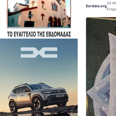
30 Μ
Eordaia.org
Ενημ