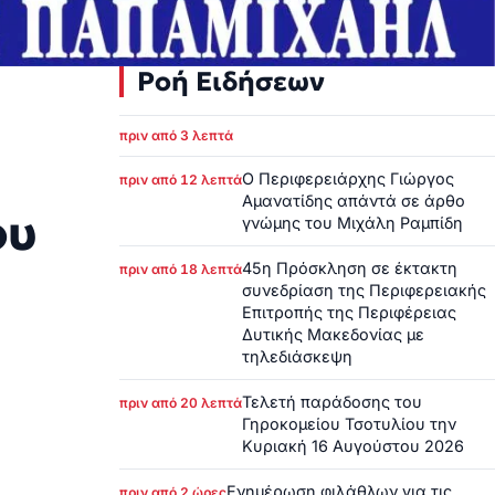
Ροή Ειδήσεων
υ
πριν από 3 λεπτά
Ο Περιφερειάρχης Γιώργος
πριν από 12 λεπτά
Αμανατίδης απάντά σε άρθο
ου
γνώμης του Μιχάλη Ραμπίδη
45η Πρόσκληση σε έκτακτη
πριν από 18 λεπτά
συνεδρίαση της Περιφερειακής
Επιτροπής της Περιφέρειας
Δυτικής Μακεδονίας με
τηλεδιάσκεψη
Τελετή παράδοσης του
πριν από 20 λεπτά
Γηροκομείου Τσοτυλίου την
Κυριακή 16 Αυγούστου 2026
Ενημέρωση φιλάθλων για τις
πριν από 2 ώρες