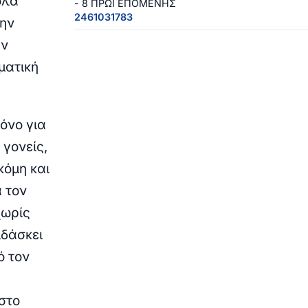
όλα
- 8 ΠΡΩΙ ΕΠΟΜΕΝΗΣ
2461031783
την
ην
ματική
μόνο για
 γονείς,
κόμη και
α τον
χωρίς
ιδάσκει
ό τον
 στο