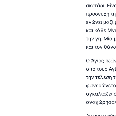
σκοτάδι. Εί
προσευχή της
ενώνει μαζί 
και κάθε Μν
την γη. Μία
και τον θάνα
Ο Άγιος Ιωά
από τους Αγ
την τέλεση 
φανερώνεται
αγκαλιάζει ό
αναχώρησαν 
Ας μην αφήσ