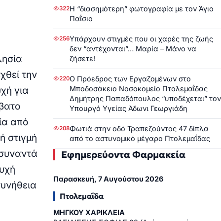
Η “διασημότερη” φωτογραφία με τον Άγιο
322
Παΐσιο
Υπάρχουν στιγμές που οι χαρές της ζωής
256
δεν “αντέχονται”… Μαρία – Μάνο να
λησία
ζήσετε!
χθεί την
Ο Πρόεδρος των Εργαζομένων στο
220
Μποδοσάκειο Νοσοκομείο Πτολεμαΐδας
χή για
Δημήτρης Παπαδόπουλος “υποδέχεται” τον
βατο
Υπουργό Υγείας Άδωνι Γεωργιάδη
ία από
Φωτιά στην οδό Τραπεζούντος 47 δίπλα
208
κή στιγμή
από το αστυνομικό μέγαρο Πτολεμαΐδας
 συναντά
Εφημερεύοντα Φαρμακεία
ευχή
Παρασκευή, 7 Αυγούστου 2026
συνήθεια
Πτολεμαΐδα
ΜΗΓΚΟΥ ΧΑΡΙΚΛΕΙΑ