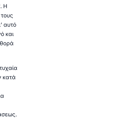
. Η
 τους
’ αυτό
ό και
φθορά
 τυχαία
ν
κατά
ία
άσεως.