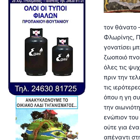
τον θάνατο 
Φλωρίνης,
Π
γονατίσει μ
ζωοποιό πνο
όλες τις ψυ
πριν την τελ
τις ιερότερε
όπου η γη σ
την αιωνιότ
ενώπιον του 
ούτε για ένα
απέναντι στ