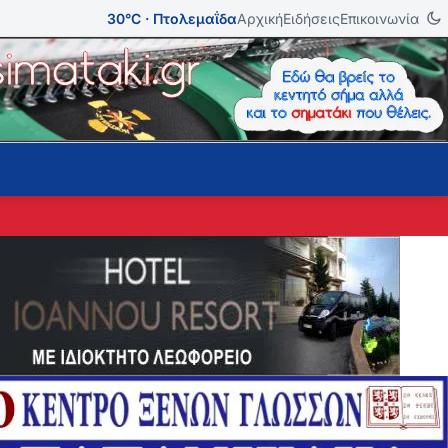
30°C · Πτολεμαΐδα
Αρχική
Ειδήσεις
Επικοινωνία