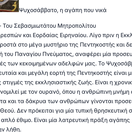
Ψυχοσάββατο, η αγάπη που νικά
– Του
Σεβασμιωτάτου
Μητροπολίτου
ρεσπών
και Εορδαίας Ειρηναίου.
Λίγο πριν η Εκκ
προστά στο μέγα μυστήριο της Πεντηκοστής και δε
ή του Παναγίου Πνεύματος, αναφέρει μία προσευ
χές των
κεκοιμημένων
αδελφών μας. Το Ψυχοσάβ
ευταία και μεγάλη εορτή της Πεντηκοστής είναι μ
ς στιγμές της εκκλησιαστικής ζωής. Είναι η χρονι
υνομιλεί με τον ουρανό, όπου η ανθρώπινη μνήμη
ητα και τα δάκρυα των ανθρώπων γίνονται προσ
Θεού. Δεν πρόκειται για μία τυπική θρησκευτική 
 απλό έθιμο. Είναι μία λατρευτική πράξη αγάπης
ην λήθη.