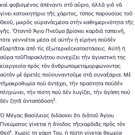
καὶ φοβισμένος ἀπέναντι στὸ αὔριο, ἀλλὰ γιὰ νὰ
γίνει κατοικητήριο τῆς χάριτος, τόπος παρουσίας τοῦ
Θεοῦ, μικρὸς οὐρανὸςμέσα στὴν καθημερινότητα τῆς
γῆς. Ὅταντὸ Ἅγιο Πνεῦμα βρίσκει καρδιὰ ταπεινὴ,
τότε γεννιέται μέσα σὲ αὐτὴν ἡ εἰρήνη ποὺδὲν
ἐξαρτᾶται ἀπὸ τὶς ἐξωτερικὲςκαταστάσεις. Αὐτὴ ἡ
αὔρα τοῦΠαρακλήτου συνεχίζει τὴν ἁγιαστική της
εὐεργεσία πρὸς τὸν ἄνθρωπομεταμορφώνοντας
αὐτὸν μὲ ἀρετὲς ποὺσυναντοῦμε στὰ συναξάρια. Μὲ
τὴμακροθυμία ποὺ ἀντέχει, τὴν πραότητα ποὺδὲν
πληγώνει, τὴν πίστη ποὺ δὲν λυγίζει, τὴν ἀγάπη ποὺ
δὲν ζητᾶ ἀνταπόδοση⁵.
Ὁ Μέγας Βασίλειος διδάσκει ὅτι διὰτοῦ Ἁγίου
Πνεύματος γίνεται ἡ ἄνοδος τῆςκαρδιᾶς πρὸς τὸν
Θεό⁶. Χωρίς τη χάρη Του, ἡ πίστη γίνεται θεωρία