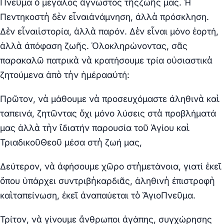
Πνεῦμα ὁ μεγάλος ἄγνωστος τῆςζωῆς μας. Ἡ
Πεντηκοστὴ δὲν εἶναιἀνάμνηση, ἀλλὰ πρόσκληση.
Δὲν εἶναιἱστορία, ἀλλὰ παρόν. Δὲν εἶναι μόνο ἑορτή,
ἀλλὰ ἀπόφαση ζωῆς. Ὁλοκληρώνοντας, σᾶς
παρακαλῶ πατρικὰ νὰ κρατήσουμε τρία οὐσιαστικὰ
ζητούμενα ἀπὸ τὴν ἡμέρααὐτή:
Πρῶτον, νὰ μάθουμε νὰ προσευχόμαστε ἀληθινὰ καὶ
ταπεινά, ζητῶντας ὄχι μόνο λύσεις στὰ προβλήματά
μας ἀλλὰ τὴν ἴδιατήν παρουσία τοῦ Ἁγίου καὶ
ΤριαδικοῦΘεοῦ μέσα στὴ ζωή μας,
Δεύτερον, νὰ ἀφήσουμε χῶρο στὴμετάνοια, γιατί ἐκεῖ
ὅπου ὑπάρχει συντριβὴκαρδιᾶς, ἀληθινὴ ἐπιστροφὴ
καὶταπείνωση, ἐκεῖ ἀναπαύεται τὸ ἍγιοΠνεῦμα.
Τρίτον, νὰ γίνουμε ἄνθρωποι ἀγάπης, συγχώρησης