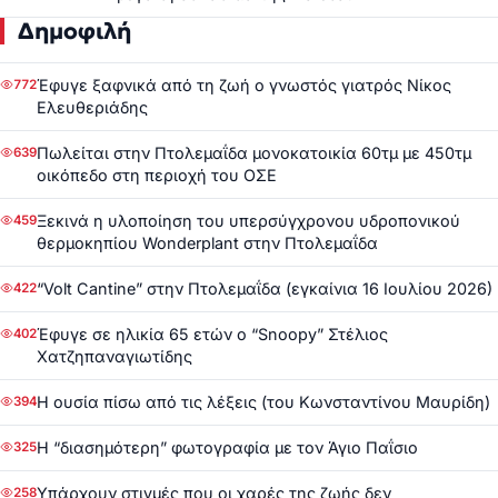
Δημοφιλή
Έφυγε ξαφνικά από τη ζωή ο γνωστός γιατρός Νίκος
772
Ελευθεριάδης
Πωλείται στην Πτολεμαΐδα μονοκατοικία 60τμ με 450τμ
639
οικόπεδο στη περιοχή του ΟΣΕ
Ξεκινά η υλοποίηση του υπερσύγχρονου υδροπονικού
459
θερμοκηπίου Wonderplant στην Πτολεμαΐδα
“Volt Cantine” στην Πτολεμαΐδα (εγκαίνια 16 Ιουλίου 2026)
422
Έφυγε σε ηλικία 65 ετών ο “Snoopy” Στέλιος
402
Χατζηπαναγιωτίδης
Η ουσία πίσω από τις λέξεις (του Κωνσταντίνου Μαυρίδη)
394
Η “διασημότερη” φωτογραφία με τον Άγιο Παΐσιο
325
Υπάρχουν στιγμές που οι χαρές της ζωής δεν
258