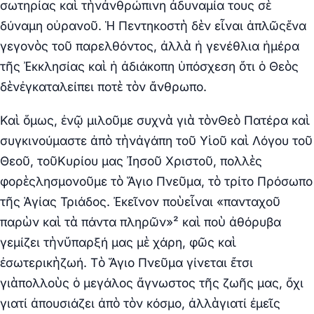
σωτηρίας καὶ τὴνἀνθρώπινη ἀδυναμία τους σὲ
δύναμη οὐρανοῦ. Ἡ Πεντηκοστὴ δὲν εἶναι ἁπλῶςἕνα
γεγονὸς τοῦ παρελθόντος, ἀλλὰ ἡ γενέθλια ἡμέρα
τῆς Ἐκκλησίας καὶ ἡ ἀδιάκοπη ὑπόσχεση ὅτι ὁ Θεὸς
δὲνἐγκαταλείπει ποτὲ τὸν ἄνθρωπο.
Καὶ ὅμως, ἐνῷ μιλοῦμε συχνὰ γιὰ τὸνΘεὸ Πατέρα καὶ
συγκινούμαστε ἀπὸ τὴνἀγάπη τοῦ Υἱοῦ καὶ Λόγου τοῦ
Θεοῦ, τοῦΚυρίου μας Ἰησοῦ Χριστοῦ, πολλὲς
φορὲςλησμονοῦμε τὸ Ἅγιο Πνεῦμα, τὸ τρίτο Πρόσωπο
τῆς Ἁγίας Τριάδος. Ἐκεῖνον ποὺεἶναι «πανταχοῦ
παρὼν καὶ τὰ πάντα πληρῶν»² καὶ ποὺ ἀθόρυβα
γεμίζει τὴνὕπαρξή μας μὲ χάρη, φῶς καὶ
ἐσωτερικὴζωή. Τὸ Ἅγιο Πνεῦμα γίνεται ἔτσι
γιὰπολλοὺς ὁ μεγάλος ἄγνωστος τῆς ζωῆς μας, ὄχι
γιατί ἀπουσιάζει ἀπὸ τὸν κόσμο, ἀλλὰγιατί ἐμεῖς