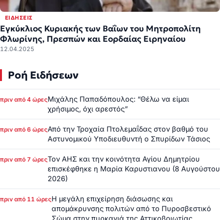
ΕΙΔΉΣΕΙΣ
Εγκύκλιος Κυριακής των Βαΐων του Μητροπολίτη
Φλωρίνης, Πρεσπών και Εορδαίας Ειρηναίου
12.04.2025
Ροή Ειδήσεων
Μιχάλης Παπαδόπουλος: “Θέλω να είμαι
πριν από 4 ώρες
χρήσιμος, όχι αρεστός”
Από την Τροχαία Πτολεμαΐδας στον βαθμό του
πριν από 6 ώρες
Αστυνομικού Υποδιευθυντή ο Σπυρίδων Τάσιος
Τον ΑΗΣ και την κοινότητα Αγίου Δημητρίου
πριν από 7 ώρες
επισκέφθηκε η Μαρία Καρυστιανου (8 Αυγούστου
2026)
Η μεγάλη επιχείρηση διάσωσης και
πριν από 11 ώρες
απομάκρυνσης πολιτών από το Πυροσβεστικό
Σώμα στην πυρκαγιά της Αττικοβοιωτίας