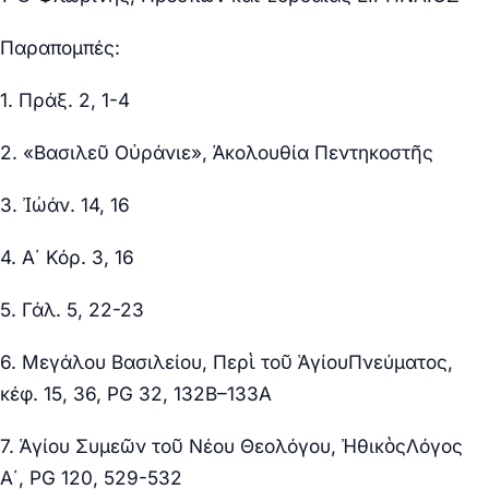
Παραπομπές:
1. Πράξ. 2, 1-4
2. «Βασιλεῦ Οὐράνιε», Ἀκολουθία Πεντηκοστῆς
3. Ἰὠάν. 14, 16
4. Α΄ Κόρ. 3, 16
5. Γάλ. 5, 22-23
6. Μεγάλου Βασιλείου, Περὶ τοῦ ἉγίουΠνεύματος,
κέφ. 15, 36, PG 32, 132Β–133A
7. Ἁγίου Συμεῶν τοῦ Νέου Θεολόγου, ἨθικὸςΛόγος
Α΄, PG 120, 529-532