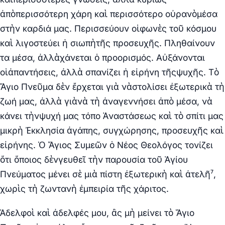
ἀπὸπερισσότερη χάρη καὶ περισσότερο οὐρανὸμέσα
στὴν καρδιά μας. Περισσεύουν οἱφωνὲς τοῦ κόσμου
καὶ λιγοστεύει ἡ σιωπὴτῆς προσευχῆς. Πληθαίνουν
τα μέσα, ἀλλὰχάνεται ὁ προορισμός. Αὐξάνονται
οἱἀπαντήσεις, ἀλλὰ σπανίζει ἡ εἰρήνη τῆςψυχῆς. Τὸ
Ἅγιο Πνεῦμα δὲν ἔρχεται γιὰ νὰστολίσει ἐξωτερικὰ τὴ
ζωή μας, ἀλλὰ γιὰνὰ τὴ ἀναγεννήσει ἀπὸ μέσα, νὰ
κάνει τὴνψυχή μας τόπο Ἀναστάσεως καὶ τὸ σπίτι μας
μικρὴ Ἐκκλησία ἀγάπης, συγχώρησης, προσευχῆς καὶ
εἰρήνης. Ὁ Ἅγιος Συμεῶν ὁ Νέος Θεολόγος τονίζει
ὅτι ὅποιος δὲνγευθεῖ τὴν παρουσία τοῦ Ἁγίου
Πνεύματος μένει σὲ μιὰ πίστη ἐξωτερικὴ καὶ ἀτελῆ⁷,
χωρὶς τὴ ζωντανὴ ἐμπειρία τῆς χάριτος.
Ἀδελφοὶ καὶ ἀδελφές μου, ἂς μὴ μείνει τὸ Ἅγιο