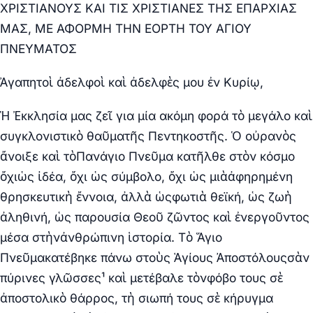
ΧΡΙΣΤΙΑΝΟΥΣ ΚΑΙ ΤΙΣ ΧΡΙΣΤΙΑΝΕΣ ΤΗΣ ΕΠΑΡΧΙΑΣ
ΜΑΣ, ΜΕ ΑΦΟΡΜΗ ΤΗΝ ΕΟΡΤΗ ΤΟΥ ΑΓΙΟΥ
ΠΝΕΥΜΑΤΟΣ
Ἀγαπητοὶ ἀδελφοὶ καὶ ἀδελφὲς μου ἐν Κυρίῳ,
Ἡ Ἐκκλησία μας ζεῖ για μία ακόμη φορά τὸ μεγάλο καὶ
συγκλονιστικὸ θαῦματῆς Πεντηκοστῆς. Ὁ οὐρανὸς
ἄνοιξε καὶ τὸΠανάγιο Πνεῦμα κατῆλθε στὸν κόσμο
ὄχιὡς ἰδέα, ὄχι ὡς σύμβολο, ὄχι ὡς μιὰἀφηρημένη
θρησκευτικὴ ἔννοια, ἀλλὰ ὡςφωτιὰ θεϊκή, ὡς ζωὴ
ἀληθινή, ὡς παρουσία Θεοῦ ζῶντος καὶ ἐνεργοῦντος
μέσα στὴνἀνθρώπινη ἱστορία. Τὸ Ἅγιο
Πνεῦμακατέβηκε πάνω στοὺς Ἁγίους Ἀποστόλουςσὰν
πύρινες γλῶσσες¹ καὶ μετέβαλε τὸνφόβο τους σὲ
ἀποστολικὸ θάρρος, τὴ σιωπή τους σὲ κήρυγμα