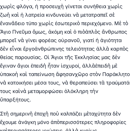
χωρὶς φλόγα, ἡ προσευχὴ γίνεται συνήθεια χωρὶς
ζωὴ καὶ ἡ λατρεία κινδυνεύει νὰ μετατραπεῖ σὲ
ἕνανἄδειο τύπο χωρὶς ἐσωτερικὸ περιεχόμενο. Μὲ τὸ
Ἅγιο Πνεῦμα ὅμως, ἀκόμη καὶ ὁ πιὸἁπλὸς ἄνθρωπος
μπορεῖ νὰ γίνει φορέας οὐρανοῦ, γιατί ἡ ἁγιότητα
δὲν εἶναι ἔργοἀνθρώπινης τελειότητας ἀλλὰ καρπὸς
θείας παρουσίας. Οἱ Ἅγιοι τῆς Ἐκκλησίας μας δὲν
ἔγιναν ἅγιοι ἐπειδὴ ἦταν ἰσχυροί, ἀλλὰἐπειδὴ μὲ
ὑπακοὴ καὶ ταπείνωση ἄφησανχῶρο στὸν Παράκλητο
νὰ κατοικήσει μέσα τους, νὰ θεραπεύσει τὰ τραύματά
τους καὶνὰ μεταμορφώσει ὁλόκληρη τὴν
ὕπαρξήτους.
Στὴ σημερινὴ ἐποχὴ ποὺ καλπάζει μὲταχύτητα δὲν
ἔχουμε ἀνάγκη μόνο ἀπὸπερισσότερες πληροφορίες
καὶπερισσότερες γνώσεις, ἀλλὰ κυρίως