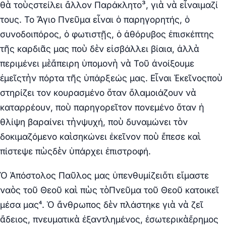
θὰ τοὺςστείλει ἄλλον Παράκλητο³, γιὰ νὰ εἶναιμαζί
τους. Το Ἅγιο Πνεῦμα εἶναι ὁ παρηγορητής, ὁ
συνοδοιπόρος, ὁ φωτιστῇς, ὁ ἀθόρυβος ἐπισκέπτης
τῆς καρδιᾶς μας ποὺ δὲν εἰσβάλλει βίαια, ἀλλὰ
περιμένει μὲἄπειρη ὑπομονὴ νὰ Τοῦ ἀνοίξουμε
ἐμεῖςτὴν πόρτα τῆς ὑπάρξεώς μας. Εἶναι Ἐκεῖνοςποὺ
στηρίζει τον κουρασμένο ὅταν ὅλαμοιάζουν νὰ
καταρρέουν, ποὺ παρηγορεῖτον πονεμένο ὅταν ἡ
θλίψη βαραίνει τὴνψυχή, ποὺ δυναμώνει τὸν
δοκιμαζόμενο καὶσηκώνει ἐκεῖνον ποὺ ἔπεσε καὶ
πίστεψε πὼςδὲν ὑπάρχει ἐπιστροφή.
Ὁ Ἀπόστολος Παῦλος μας ὑπενθυμίζειὅτι εἴμαστε
ναὸς τοῦ Θεοῦ καὶ πὼς τὸΠνεῦμα τοῦ Θεοῦ κατοικεῖ
μέσα μας⁴. Ὁ ἄνθρωπος δὲν πλάστηκε γιὰ νὰ ζεῖ
ἄδειος, πνευματικὰ ἐξαντλημένος, ἐσωτερικὰἔρημος