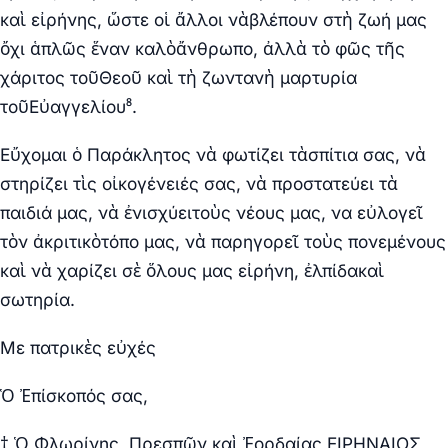
καὶ εἰρήνης, ὥστε οἱ ἄλλοι νὰβλέπουν στὴ ζωή μας
ὄχι ἁπλῶς ἕναν καλὸἄνθρωπο, ἀλλὰ τὸ φῶς τῆς
χάριτος τοῦΘεοῦ καὶ τὴ ζωντανὴ μαρτυρία
τοῦΕὐαγγελίου⁸.
Εὔχομαι ὁ Παράκλητος νὰ φωτίζει τὰσπίτια σας, νὰ
στηρίζει τὶς οἰκογένειές σας, νὰ προστατεύει τὰ
παιδιά μας, νὰ ἐνισχύειτοὺς νέους μας, να εὐλογεῖ
τὸν ἀκριτικὸτόπο μας, νὰ παρηγορεῖ τοὺς πονεμένους
καὶ νὰ χαρίζει σὲ ὅλους μας εἰρήνη, ἐλπίδακαὶ
σωτηρία.
Με πατρικὲς εὐχές
Ὁ Ἐπίσκοπός σας,
† Ὁ Φλωρίνης, Πρεσπῶν καὶ Ἐορδαίας ΕΙΡΗΝΑΙΟΣ