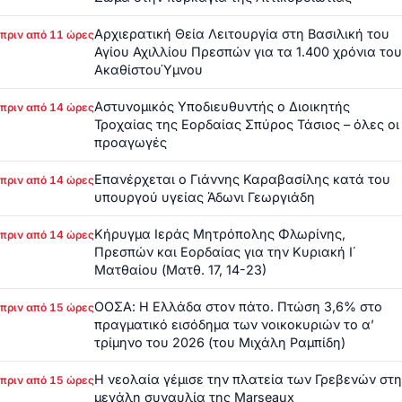
Αρχιερατική Θεία Λειτουργία στη Βασιλική του
πριν από 11 ώρες
Αγίου Αχιλλίου Πρεσπών για τα 1.400 χρόνια του
ΑκαθίστουΎμνου
Αστυνομικός Υποδιευθυντής ο Διοικητής
πριν από 14 ώρες
Τροχαίας της Εορδαίας Σπύρος Τάσιος – όλες οι
προαγωγές
Επανέρχεται ο Γιάννης Καραβασίλης κατά του
πριν από 14 ώρες
υπουργού υγείας Άδωνι Γεωργιάδη
Κήρυγμα Ιεράς Μητρόπολης Φλωρίνης,
πριν από 14 ώρες
Πρεσπών και Εορδαίας για την Κυριακή Ι΄
Ματθαίου (Ματθ. 17, 14-23)
ΟΟΣΑ: Η Ελλάδα στον πάτο. Πτώση 3,6% στο
πριν από 15 ώρες
πραγματικό εισόδημα των νοικοκυριών το α’
τρίμηνο του 2026 (του Μιχάλη Ραμπίδη)
Η νεολαία γέμισε την πλατεία των Γρεβενών στη
πριν από 15 ώρες
μεγάλη συναυλία της Marseaux