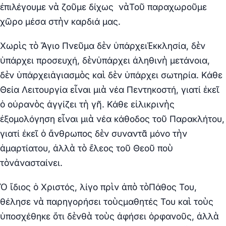
ἐπιλέγουμε νὰ ζοῦμε δίχως νὰΤοῦ παραχωροῦμε
χῶρο μέσα στὴν καρδιά μας.
Χωρὶς τὸ Ἅγιο Πνεῦμα δὲν ὑπάρχειἘκκλησία, δὲν
ὑπάρχει προσευχή, δὲνὑπάρχει ἀληθινὴ μετάνοια,
δὲν ὑπάρχειἁγιασμὸς καὶ δὲν ὑπάρχει σωτηρία. Κάθε
Θεία Λειτουργία εἶναι μιὰ νέα Πεντηκοστή, γιατί ἐκεῖ
ὁ οὐρανὸς ἀγγίζει τὴ γῆ. Κάθε εἰλικρινὴς
ἐξομολόγηση εἶναι μιὰ νέα κάθοδος τοῦ Παρακλήτου,
γιατί ἐκεῖ ὁ ἄνθρωπος δὲν συναντᾶ μόνο τὴν
ἁμαρτίατου, ἀλλὰ τὸ ἔλεος τοῦ Θεοῦ ποὺ
τὸνἀνασταίνει.
Ὁ ἴδιος ὁ Χριστός, λίγο πρὶν ἀπὸ τὸΠάθος Του,
θέλησε νὰ παρηγορήσει τοὺςμαθητές Του καὶ τοὺς
ὑποσχέθηκε ὅτι δὲνθὰ τοὺς ἀφήσει ὀρφανοῦς, ἀλλὰ