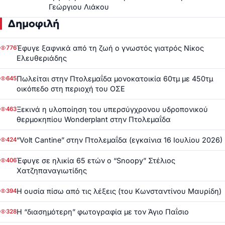
Γεώργιου Λιάκου
Δημοφιλή
Έφυγε ξαφνικά από τη ζωή ο γνωστός γιατρός Νίκος
776
Ελευθεριάδης
Πωλείται στην Πτολεμαΐδα μονοκατοικία 60τμ με 450τμ
645
οικόπεδο στη περιοχή του ΟΣΕ
Ξεκινά η υλοποίηση του υπερσύγχρονου υδροπονικού
463
θερμοκηπίου Wonderplant στην Πτολεμαΐδα
“Volt Cantine” στην Πτολεμαΐδα (εγκαίνια 16 Ιουλίου 2026)
424
Έφυγε σε ηλικία 65 ετών ο “Snoopy” Στέλιος
406
Χατζηπαναγιωτίδης
Η ουσία πίσω από τις λέξεις (του Κωνσταντίνου Μαυρίδη)
394
Η “διασημότερη” φωτογραφία με τον Άγιο Παΐσιο
328