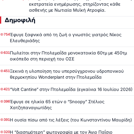
εκστρατεία ενημέρωσης, στηρίζοντας κάθε
ασθενής με Νωτιαία Μυϊκή Ατροφία.
Δημοφιλή
Έφυγε ξαφνικά από τη ζωή ο γνωστός γιατρός Νίκος
754
Ελευθεριάδης
Πωλείται στην Πτολεμαΐδα μονοκατοικία 60τμ με 450τμ
631
οικόπεδο στη περιοχή του ΟΣΕ
Ξεκινά η υλοποίηση του υπερσύγχρονου υδροπονικού
451
θερμοκηπίου Wonderplant στην Πτολεμαΐδα
“Volt Cantine” στην Πτολεμαΐδα (εγκαίνια 16 Ιουλίου 2026)
421
Έφυγε σε ηλικία 65 ετών ο “Snoopy” Στέλιος
396
Χατζηπαναγιωτίδης
Η ουσία πίσω από τις λέξεις (του Κωνσταντίνου Μαυρίδη)
391
Η “διασημότερη” φωτογραφία με τον Άγιο Παΐσιο
320