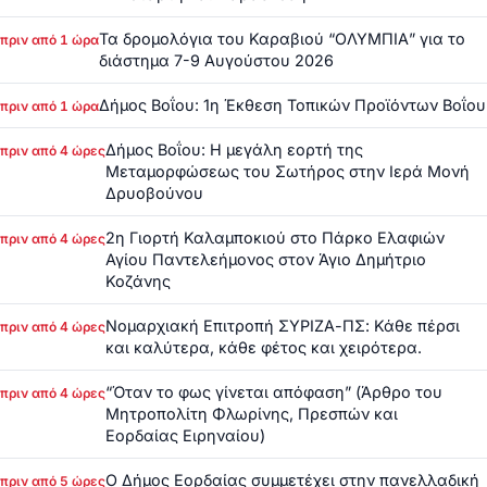
Τα δρομολόγια του Καραβιού “ΟΛΥΜΠΙΑ” για το
πριν από 1 ώρα
διάστημα 7-9 Αυγούστου 2026
Δήμος Βοΐου: 1η Έκθεση Τοπικών Προϊόντων Βοΐου
πριν από 1 ώρα
Δήμος Βοΐου: Η μεγάλη εορτή της
πριν από 4 ώρες
Μεταμορφώσεως του Σωτήρος στην Ιερά Μονή
Δρυοβούνου
2η Γιορτή Καλαμποκιού στο Πάρκο Ελαφιών
πριν από 4 ώρες
Αγίου Παντελεήμονος στον Άγιο Δημήτριο
Κοζάνης
Νομαρχιακή Επιτροπή ΣΥΡΙΖΑ-ΠΣ: Κάθε πέρσι
πριν από 4 ώρες
και καλύτερα, κάθε φέτος και χειρότερα.
“Όταν το φως γίνεται απόφαση” (Άρθρο του
πριν από 4 ώρες
Μητροπολίτη Φλωρίνης, Πρεσπών και
Εορδαίας Ειρηναίου)
Ο Δήμος Εορδαίας συμμετέχει στην πανελλαδική
πριν από 5 ώρες