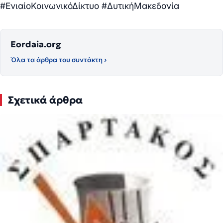
#ΕνιαίοΚοινωνικόΔίκτυο #ΔυτικήΜακεδονία
Eordaia.org
Όλα τα άρθρα του συντάκτη ›
Σχετικά άρθρα