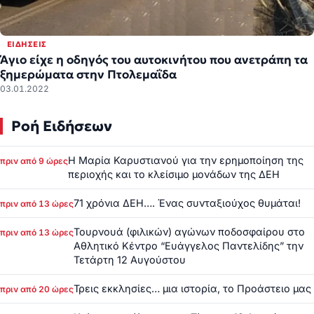
ΕΙΔΉΣΕΙΣ
Άγιο είχε η οδηγός του αυτοκινήτου που ανετράπη τα
ξημερώματα στην Πτολεμαΐδα
03.01.2022
Ροή Ειδήσεων
Η Μαρία Καρυστιανού για την ερημοποίηση της
πριν από 9 ώρες
περιοχής και το κλείσιμο μονάδων της ΔΕΗ
71 χρόνια ΔΕΗ…. Ένας συνταξιούχος θυμάται!
πριν από 13 ώρες
Τουρνουά (φιλικών) αγώνων ποδοσφαίρου στο
πριν από 13 ώρες
Αθλητικό Κέντρο “Ευάγγελος Παντελίδης” την
Τετάρτη 12 Αυγούστου
Τρεις εκκλησίες… μια ιστορία, το Προάστειο μας
πριν από 20 ώρες