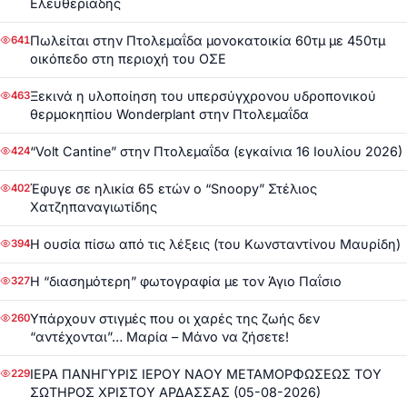
Ελευθεριάδης
Πωλείται στην Πτολεμαΐδα μονοκατοικία 60τμ με 450τμ
641
οικόπεδο στη περιοχή του ΟΣΕ
Ξεκινά η υλοποίηση του υπερσύγχρονου υδροπονικού
463
θερμοκηπίου Wonderplant στην Πτολεμαΐδα
“Volt Cantine” στην Πτολεμαΐδα (εγκαίνια 16 Ιουλίου 2026)
424
Έφυγε σε ηλικία 65 ετών ο “Snoopy” Στέλιος
402
Χατζηπαναγιωτίδης
Η ουσία πίσω από τις λέξεις (του Κωνσταντίνου Μαυρίδη)
394
Η “διασημότερη” φωτογραφία με τον Άγιο Παΐσιο
327
Υπάρχουν στιγμές που οι χαρές της ζωής δεν
260
“αντέχονται”… Μαρία – Μάνο να ζήσετε!
ΙΕΡΑ ΠΑΝΗΓΥΡΙΣ ΙΕΡΟΥ ΝΑΟΥ ΜΕΤΑΜΟΡΦΩΣΕΩΣ ΤΟΥ
229
ΣΩΤΗΡΟΣ ΧΡΙΣΤΟΥ ΑΡΔΑΣΣΑΣ (05-08-2026)