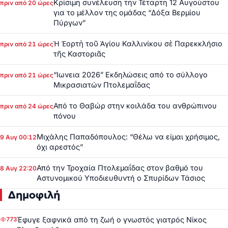
Κρίσιμη συνέλευση την Τέταρτη 12 Αυγούστου
πριν από 20 ώρες
για το μέλλον της ομάδας “Δόξα Βερμίου
Πύργων”
Ἡ Ἑορτὴ τοῦ Ἁγίου Καλλινίκου σὲ Παρεκκλήσιο
πριν από 21 ώρες
τῆς Καστοριᾶς
“Ιωνεια 2026” Εκδηλώσεις από το σύλλογο
πριν από 21 ώρες
Μικρασιατών Πτολεμαΐδας
Από το Θαβώρ στην κοιλάδα του ανθρώπινου
πριν από 24 ώρες
πόνου
Μιχάλης Παπαδόπουλος: “Θέλω να είμαι χρήσιμος,
9 Αυγ 00:12
όχι αρεστός”
Από την Τροχαία Πτολεμαΐδας στον βαθμό του
8 Αυγ 22:20
Αστυνομικού Υποδιευθυντή ο Σπυρίδων Τάσιος
Δημοφιλή
Έφυγε ξαφνικά από τη ζωή ο γνωστός γιατρός Νίκος
773