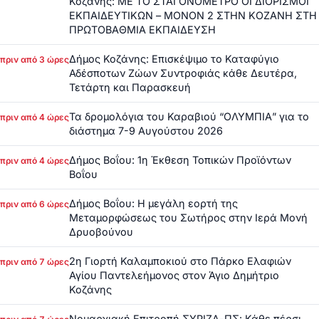
Κοζάνης: ΜΕ ΤΟ ΣΤΑΓΟΝΟΜΕΤΡΟ ΟΙ ΔΙΟΡΙΣΜΟΙ
ΕΚΠΑΙΔΕΥΤΙΚΩΝ – ΜΟΝΟΝ 2 ΣΤΗΝ ΚΟΖΑΝΗ ΣΤΗ
ΠΡΩΤΟΒΑΘΜΙΑ ΕΚΠΑΙΔΕΥΣΗ
Δήμος Κοζάνης: Επισκέψιμο το Καταφύγιο
πριν από 3 ώρες
Αδέσποτων Ζώων Συντροφιάς κάθε Δευτέρα,
Τετάρτη και Παρασκευή
Τα δρομολόγια του Καραβιού “ΟΛΥΜΠΙΑ” για το
πριν από 4 ώρες
διάστημα 7-9 Αυγούστου 2026
Δήμος Βοΐου: 1η Έκθεση Τοπικών Προϊόντων
πριν από 4 ώρες
Βοΐου
Δήμος Βοΐου: Η μεγάλη εορτή της
πριν από 6 ώρες
Μεταμορφώσεως του Σωτήρος στην Ιερά Μονή
Δρυοβούνου
2η Γιορτή Καλαμποκιού στο Πάρκο Ελαφιών
πριν από 7 ώρες
Αγίου Παντελεήμονος στον Άγιο Δημήτριο
Κοζάνης
Νομαρχιακή Επιτροπή ΣΥΡΙΖΑ-ΠΣ: Κάθε πέρσι