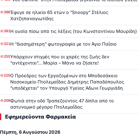
Έφυγε σε ηλικία 65 ετών ο “Snoopy” Στέλιος
396
Χατζηπαναγιωτίδης
Η ουσία πίσω από τις λέξεις (του Κωνσταντίνου Μαυρίδη)
391
Η “διασημότερη” φωτογραφία με τον Άγιο Παΐσιο
321
Υπάρχουν στιγμές που οι χαρές της ζωής δεν
255
“αντέχονται”… Μαρία – Μάνο να ζήσετε!
Ο Πρόεδρος των Εργαζομένων στο Μποδοσάκειο
220
Νοσοκομείο Πτολεμαΐδας Δημήτρης Παπαδόπουλος
“υποδέχεται” τον Υπουργό Υγείας Άδωνι Γεωργιάδη
Φωτιά στην οδό Τραπεζούντος 47 δίπλα από το
208
αστυνομικό μέγαρο Πτολεμαΐδας
Εφημερεύοντα Φαρμακεία
Πέμπτη, 6 Αυγούστου 2026