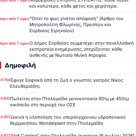
πριν από 7 ώρες
και καλύτερα, κάθε φέτος και χειρότερα.
“Όταν το φως γίνεται απόφαση” (Άρθρο του
πριν από 7 ώρες
Μητροπολίτη Φλωρίνης, Πρεσπών και
Εορδαίας Ειρηναίου)
Ο Δήμος Εορδαίας συμμετέχει στην πανελλαδική
πριν από 7 ώρες
εκστρατεία ενημέρωσης, στηρίζοντας κάθε
ασθενής με Νωτιαία Μυϊκή Ατροφία.
Δημοφιλή
Έφυγε ξαφνικά από τη ζωή ο γνωστός γιατρός Νίκος
754
Ελευθεριάδης
Πωλείται στην Πτολεμαΐδα μονοκατοικία 60τμ με 450τμ
631
οικόπεδο στη περιοχή του ΟΣΕ
Ξεκινά η υλοποίηση του υπερσύγχρονου υδροπονικού
453
θερμοκηπίου Wonderplant στην Πτολεμαΐδα
“Volt Cantine” στην Πτολεμαΐδα (εγκαίνια 16 Ιουλίου 2026)
421