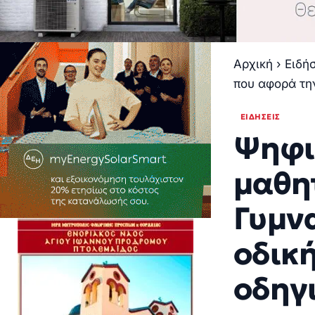
Αρχική
›
Ειδή
που αφορά τη
ΕΙΔΉΣΕΙΣ
Ψηφι
μαθη
Γυμν
οδική
οδηγ