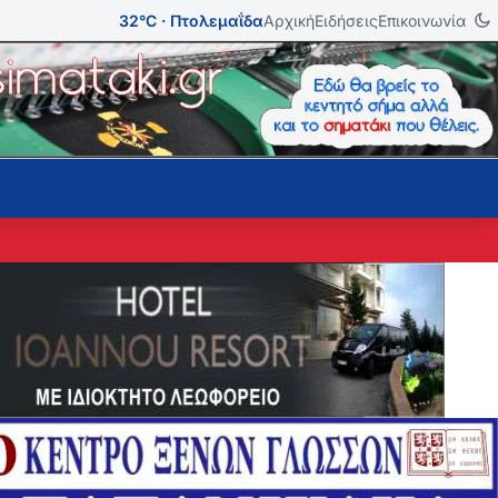
32°C · Πτολεμαΐδα
Αρχική
Ειδήσεις
Επικοινωνία