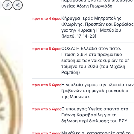
υγείας Άδωνι Γεωργιάδη
Κήρυγμα Ιεράς Μητρόπολης
πριν από 4 ώρες
Φλωρίνης, Πρεσπών και Εορδαίας
για την Κυριακή Ι΄ Ματθαίου
(Ματθ. 17, 14-23)
ΟΟΣΑ: Η Ελλάδα στον πάτο.
πριν από 5 ώρες
Πτώση 3,6% στο πραγματικό
εισόδημα των νοικοκυριών το α’
τρίμηνο του 2026 (του Μιχάλη
Ραμπίδη)
Η νεολαία γέμισε την πλατεία των
πριν από 5 ώρες
Γρεβενών στη μεγάλη συναυλία
της Marseaux
Ο υπουργός Υγείας απαντά στο
πριν από 5 ώρες
Γιάννη Καραβασίλη για τη
δήλωση περί διάλυσης του ΕΣΥ
Μεγάλες οι καταστροφές από το
πριν από 7 ώρες