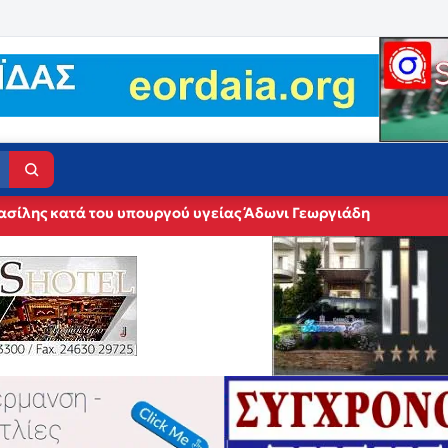
ασίλης κατά του υπουργού υγείας Άδωνι Γεωργιάδη