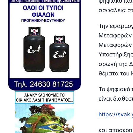
ψηφιακό παι
ασφάλεια στ
Την εφαρμογ
Μεταφορών τ
Μεταφορών κ
Υποστήριξης
αρωγή της Δ
θέματα του 
Το ψηφιακό π
είναι διαθέ
https://svak
και αποσκοπ