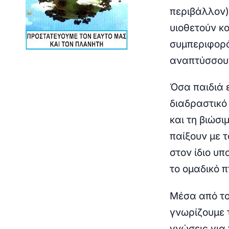
περιβάλλον)
υιοθετούν κ
συμπεριφορά
αναπτύσσουν
Όσα παιδιά 
διαδραστικό
και τη βιώσι
παίξουν με τ
στον ίδιο υπ
το ομαδικό π
Μέσα από το
γνωρίζουμε 
γνώσεις για