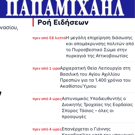
Ροή Ειδήσεων
νασίου,
Η μεγάλη επιχείρηση διάσωσης
πριν από 58 λεπτά
και απομάκρυνσης πολιτών από
το Πυροσβεστικό Σώμα στην
πυρκαγιά της Αττικοβοιωτίας
Αρχιερατική Θεία Λειτουργία στη
πριν από 1 ώρα
Βασιλική του Αγίου Αχιλλίου
Πρεσπών για τα 1.400 χρόνια του
ΑκαθίστουΎμνου
ν
Αστυνομικός Υποδιευθυντής ο
πριν από 4 ώρες
Διοικητής Τροχαίας της Εορδαίας
Σπύρος Τάσιος – όλες οι
προαγωγές
Επανέρχεται ο Γιάννης
πριν από 4 ώρες
Καραβασίλης κατά του υπουργού