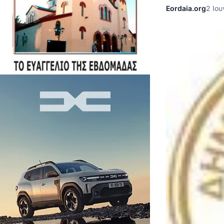
Eordaia.org
2 Ιου