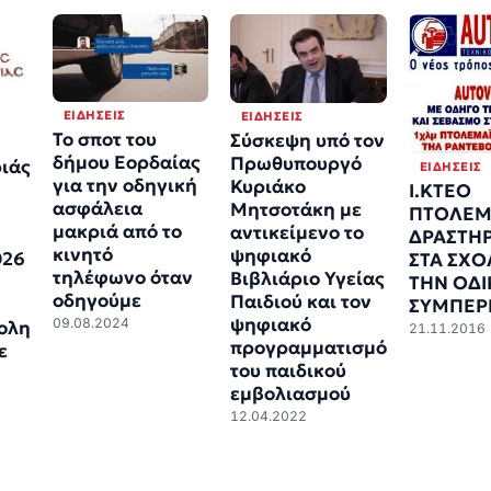
ΕΙΔΉΣΕΙΣ
ΕΙΔΉΣΕΙΣ
Το σποτ του
Σύσκεψη υπό τον
δήμου Εορδαίας
Πρωθυπουργό
ιάς
ΕΙΔΉΣΕΙΣ
για την οδηγική
Κυριάκο
Ι.ΚΤΕΟ
ασφάλεια
Μητσοτάκη με
ΠΤΟΛΕΜΑ
μακριά από το
αντικείμενο το
ΔΡΑΣΤΗ
κινητό
ψηφιακό
026
ΣΤΑ ΣΧΟΛ
τηλέφωνο όταν
Βιβλιάριο Υγείας
ΤΗΝ ΟΔΙ
οδηγούμε
Παιδιού και τον
ΣΥΜΠΕΡ
ψηφιακό
09.08.2024
ολη
21.11.2016
προγραμματισμό
ε
του παιδικού
εμβολιασμού
12.04.2022