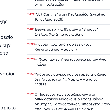
στην Πτολεμαΐδα
“Volt Cantine” στην Πτολεμαΐδα (εγκαίνια
422
16 Ιουλίου 2026)
υξης
ύ
Έφυγε σε ηλικία 65 ετών ο “Snoopy”
401
Στέλιος Χατζηπαναγιωτίδης
ηρεσία
Η ουσία πίσω από τις λέξεις (του
ε την
393
Κωνσταντίνου Μαυρίδη)
α τα
Η “διασημότερη” φωτογραφία με τον Άγιο
323
Παΐσιο
μνασίου,
Υπάρχουν στιγμές που οι χαρές της ζωής
257
δεν “αντέχονται”… Μαρία – Μάνο να
ζήσετε!
Ο Πρόεδρος των Εργαζομένων στο
221
Μποδοσάκειο Νοσοκομείο Πτολεμαΐδας
Δημήτρης Παπαδόπουλος “υποδέχεται” τον
χάριστο
Υπουργό Υγείας Άδωνι Γεωργιάδη