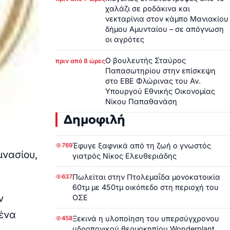
χαλάζι σε ροδάκινα και
νεκταρίνια στον κάμπο Μανιακίου
δήμου Αμυνταίου – σε απόγνωση
οι αγρότες
Ο βουλευτής Σταύρος
πριν από 8 ώρες
Παπασωτηρίου στην επίσκεψη
στο ΕΒΕ Φλώρινας του Αν.
Υπουργού Εθνικής Οικονομίας
Νίκου Παπαθανάση
Δημοφιλή
Έφυγε ξαφνικά από τη ζωή ο γνωστός
769
μνασίου,
γιατρός Νίκος Ελευθεριάδης
.
Πωλείται στην Πτολεμαΐδα μονοκατοικία
637
60τμ με 450τμ οικόπεδο στη περιοχή του
ν
ΟΣΕ
ένα
Ξεκινά η υλοποίηση του υπερσύγχρονου
458
υδροπονικού θερμοκηπίου Wonderplant