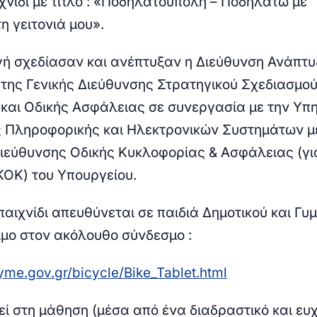
χνίδι με τίτλο : «Ποδηλατούπολη – Ποδηλατώ με
η γειτονιά μου».
ή σχεδίασαν και ανέπτυξαν η Διεύθυνση Ανάπτ
ης Γενικής Διεύθυνσης Στρατηγικού Σχεδιασμο
αι Οδικής Ασφάλειας σε συνεργασία με την Υπ
 Πληροφορικής και Ηλεκτρονικών Συστημάτων μ
ιεύθυνσης Οδικής Κυκλοφορίας & Ασφάλειας (γι
ΚΟΚ) του Υπουργείου.
αιχνίδι απευθύνεται σε παιδιά Δημοτικού και Γυ
σιμο στον ακόλουθο σύνδεσμο :
.yme.gov.gr/bicycle/Bike_Tablet.html
εί στη μάθηση (μέσα από ένα διαδραστικό και ευ