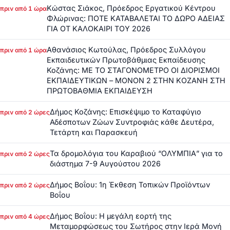
Κώστας Σιάκος, Πρόεδρος Εργατικού Κέντρου
πριν από 1 ώρα
Φλώρινας: ΠΟΤΕ ΚΑΤΑΒΑΛΕΤΑΙ ΤΟ ΔΩΡΟ ΑΔΕΙΑΣ
ΓΙΑ ΟΤ ΚΑΛΟΚΑΙΡΙ ΤΟΥ 2026
Αθανάσιος Κωτούλας, Πρόεδρος Συλλόγου
πριν από 1 ώρα
Εκπαιδευτικών Πρωτοβάθμιας Εκπαίδευσης
Κοζάνης: ΜΕ ΤΟ ΣΤΑΓΟΝΟΜΕΤΡΟ ΟΙ ΔΙΟΡΙΣΜΟΙ
ΕΚΠΑΙΔΕΥΤΙΚΩΝ – ΜΟΝΟΝ 2 ΣΤΗΝ ΚΟΖΑΝΗ ΣΤΗ
ΠΡΩΤΟΒΑΘΜΙΑ ΕΚΠΑΙΔΕΥΣΗ
Δήμος Κοζάνης: Επισκέψιμο το Καταφύγιο
πριν από 2 ώρες
Αδέσποτων Ζώων Συντροφιάς κάθε Δευτέρα,
Τετάρτη και Παρασκευή
Τα δρομολόγια του Καραβιού “ΟΛΥΜΠΙΑ” για το
πριν από 2 ώρες
διάστημα 7-9 Αυγούστου 2026
Δήμος Βοΐου: 1η Έκθεση Τοπικών Προϊόντων
πριν από 2 ώρες
Βοΐου
Δήμος Βοΐου: Η μεγάλη εορτή της
πριν από 4 ώρες
Μεταμορφώσεως του Σωτήρος στην Ιερά Μονή