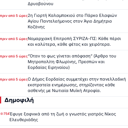
Δρυοβούνου
2η Γιορτή Καλαμποκιού στο Πάρκο Ελαφιών
πριν από 5 ώρες
Αγίου Παντελεήμονος στον Άγιο Δημήτριο
Κοζάνης
Νομαρχιακή Επιτροπή ΣΥΡΙΖΑ-ΠΣ: Κάθε πέρσι
πριν από 5 ώρες
και καλύτερα, κάθε φέτος και χειρότερα.
“Όταν το φως γίνεται απόφαση” (Άρθρο του
πριν από 5 ώρες
Μητροπολίτη Φλωρίνης, Πρεσπών και
Εορδαίας Ειρηναίου)
Ο Δήμος Εορδαίας συμμετέχει στην πανελλαδική
πριν από 5 ώρες
εκστρατεία ενημέρωσης, στηρίζοντας κάθε
ασθενής με Νωτιαία Μυϊκή Ατροφία.
Δημοφιλή
Έφυγε ξαφνικά από τη ζωή ο γνωστός γιατρός Νίκος
754
Ελευθεριάδης