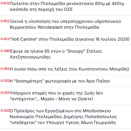
Πωλείται στην Πτολεμαΐδα μονοκατοικία 60τμ με 450τμ
631
οικόπεδο στη περιοχή του ΟΣΕ
Ξεκινά η υλοποίηση του υπερσύγχρονου υδροπονικού
451
θερμοκηπίου Wonderplant στην Πτολεμαΐδα
“Volt Cantine” στην Πτολεμαΐδα (εγκαίνια 16 Ιουλίου 2026)
421
Έφυγε σε ηλικία 65 ετών ο “Snoopy” Στέλιος
396
Χατζηπαναγιωτίδης
Η ουσία πίσω από τις λέξεις (του Κωνσταντίνου Μαυρίδη)
391
Η “διασημότερη” φωτογραφία με τον Άγιο Παΐσιο
320
Υπάρχουν στιγμές που οι χαρές της ζωής δεν
255
“αντέχονται”… Μαρία – Μάνο να ζήσετε!
Ο Πρόεδρος των Εργαζομένων στο Μποδοσάκειο
220
Νοσοκομείο Πτολεμαΐδας Δημήτρης Παπαδόπουλος
“υποδέχεται” τον Υπουργό Υγείας Άδωνι Γεωργιάδη