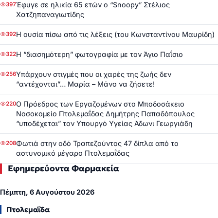
Έφυγε σε ηλικία 65 ετών ο “Snoopy” Στέλιος
397
Χατζηπαναγιωτίδης
Η ουσία πίσω από τις λέξεις (του Κωνσταντίνου Μαυρίδη)
392
Η “διασημότερη” φωτογραφία με τον Άγιο Παΐσιο
322
Υπάρχουν στιγμές που οι χαρές της ζωής δεν
256
“αντέχονται”… Μαρία – Μάνο να ζήσετε!
Ο Πρόεδρος των Εργαζομένων στο Μποδοσάκειο
220
Νοσοκομείο Πτολεμαΐδας Δημήτρης Παπαδόπουλος
“υποδέχεται” τον Υπουργό Υγείας Άδωνι Γεωργιάδη
Φωτιά στην οδό Τραπεζούντος 47 δίπλα από το
208
αστυνομικό μέγαρο Πτολεμαΐδας
Εφημερεύοντα Φαρμακεία
Πέμπτη, 6 Αυγούστου 2026
Πτολεμαΐδα