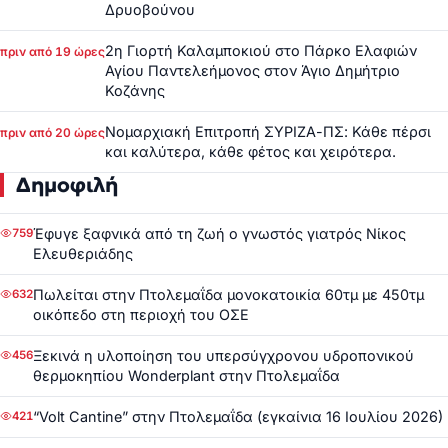
Δρυοβούνου
2η Γιορτή Καλαμποκιού στο Πάρκο Ελαφιών
πριν από 19 ώρες
Αγίου Παντελεήμονος στον Άγιο Δημήτριο
Κοζάνης
Νομαρχιακή Επιτροπή ΣΥΡΙΖΑ-ΠΣ: Κάθε πέρσι
πριν από 20 ώρες
και καλύτερα, κάθε φέτος και χειρότερα.
Δημοφιλή
Έφυγε ξαφνικά από τη ζωή ο γνωστός γιατρός Νίκος
759
Ελευθεριάδης
Πωλείται στην Πτολεμαΐδα μονοκατοικία 60τμ με 450τμ
632
οικόπεδο στη περιοχή του ΟΣΕ
Ξεκινά η υλοποίηση του υπερσύγχρονου υδροπονικού
456
θερμοκηπίου Wonderplant στην Πτολεμαΐδα
“Volt Cantine” στην Πτολεμαΐδα (εγκαίνια 16 Ιουλίου 2026)
421