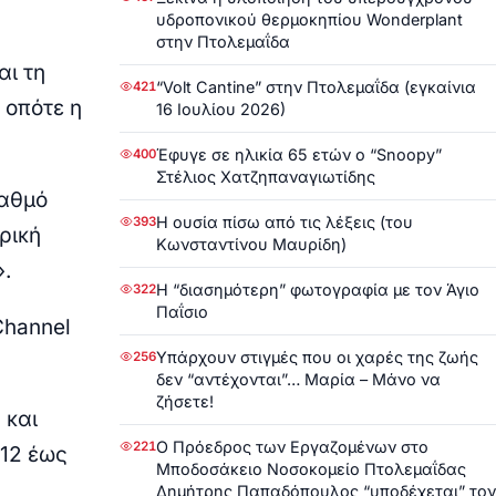
υδροπονικού θερμοκηπίου Wonderplant
στην Πτολεμαΐδα
αι τη
“Volt Cantine” στην Πτολεμαΐδα (εγκαίνια
421
 οπότε η
16 Ιουλίου 2026)
Έφυγε σε ηλικία 65 ετών ο “Snoopy”
400
Στέλιος Χατζηπαναγιωτίδης
ταθμό
Η ουσία πίσω από τις λέξεις (του
393
ρική
Κωνσταντίνου Μαυρίδη)
.
Η “διασημότερη” φωτογραφία με τον Άγιο
322
Παΐσιο
Channel
Υπάρχουν στιγμές που οι χαρές της ζωής
256
δεν “αντέχονται”… Μαρία – Μάνο να
ζήσετε!
 και
Ο Πρόεδρος των Εργαζομένων στο
221
012 έως
Μποδοσάκειο Νοσοκομείο Πτολεμαΐδας
Δημήτρης Παπαδόπουλος “υποδέχεται” τον