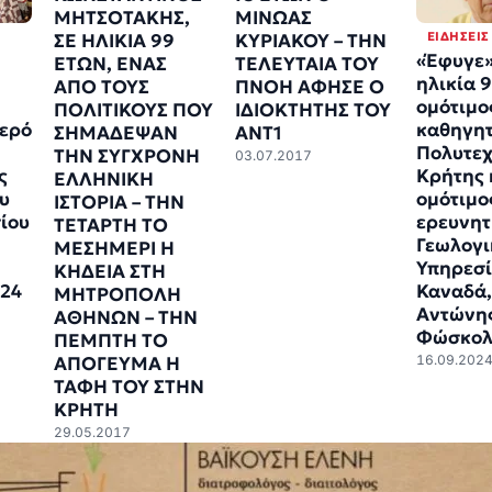
ΜΗΤΣΟΤΑΚΗΣ,
ΜΙΝΩΑΣ
ΕΙΔΉΣΕΙΣ
ΣΕ ΗΛΙΚΙΑ 99
ΚΥΡΙΑΚΟΥ – ΤΗΝ
«Έφυγε»
ΕΤΩΝ, ΕΝΑΣ
ΤΕΛΕΥΤΑΙΑ ΤΟΥ
ηλικία 9
ΑΠΟ ΤΟΥΣ
ΠΝΟΗ ΑΦΗΣΕ Ο
ομότιμο
ΠΟΛΙΤΙΚΟΥΣ ΠΟΥ
ΙΔΙΟΚΤΗΤΗΣ ΤΟΥ
Ιερό
καθηγητ
ΣΗΜΑΔΕΨΑΝ
ΑΝΤ1
Πολυτεχ
ΤΗΝ ΣΥΓΧΡΟΝΗ
03.07.2017
ς
Κρήτης 
ΕΛΛΗΝΙΚΗ
ου
ομότιμο
ΙΣΤΟΡΙΑ – ΤΗΝ
ίου
ερευνητ
ΤΕΤΑΡΤΗ ΤΟ
Γεωλογι
ΜΕΣΗΜΕΡΙ Η
Υπηρεσί
ΚΗΔΕΙΑ ΣΤΗ
024
Καναδά,
ΜΗΤΡΟΠΟΛΗ
Αντώνη
ΑΘΗΝΩΝ – ΤΗΝ
Φώσκολ
ΠΕΜΠΤΗ ΤΟ
16.09.202
ΑΠΟΓΕΥΜΑ Η
ΤΑΦΗ ΤΟΥ ΣΤΗΝ
ΚΡΗΤΗ
29.05.2017