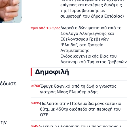
επίγειες και εναέριες δυνάμεις
της Πυροσβεστικής με
συμμετοχή του δήμου Εοτδαίας)
Δωρεά ειδών ιματισμού από το
πριν από 13 ώρες
Σύλλογο Αλληλεγγύης και
Εθελοντισμού Γρεβενών
“Ελπίδα”, στο Γραφείο
Αντιμετώπισης
Ενδοοικογενειακής Βίας του
Αστυνομικού Τμήματος Γρεβενών
Δημοφιλή
 έδωσε
Έφυγε ξαφνικά από τη ζωή ο γνωστός
768
γιατρός Νίκος Ελευθεριάδης
Πωλείται στην Πτολεμαΐδα μονοκατοικία
635
60τμ με 450τμ οικόπεδο στη περιοχή του
ΟΣΕ
την
Ξεκινά η υλοποίηση του υπερσύγχρονου
457