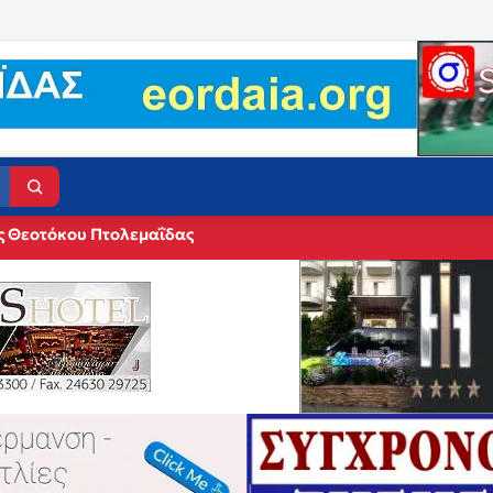
ς Θεοτόκου Πτολεμαΐδας