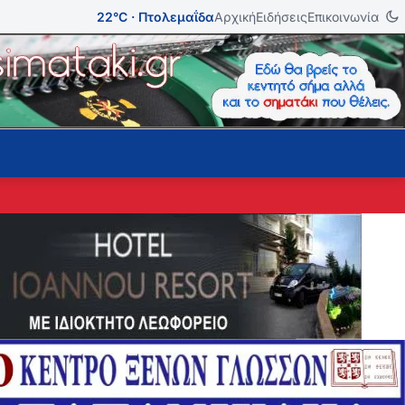
22°C · Πτολεμαΐδα
Αρχική
Ειδήσεις
Επικοινωνία