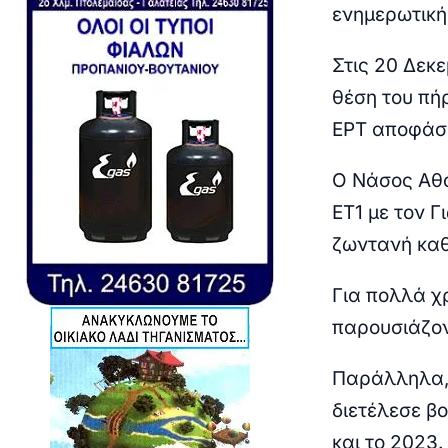
ενημερωτική
Στις 20 Δεκε
θέση του πήρ
ΕΡΤ αποφάσι
Ο Νάσος Αθα
ΕΤ1 με τον Γ
ζωντανή καθ
Για πολλά χ
παρουσιάζον
Παράλληλα, 
διετέλεσε β
και το 2023.