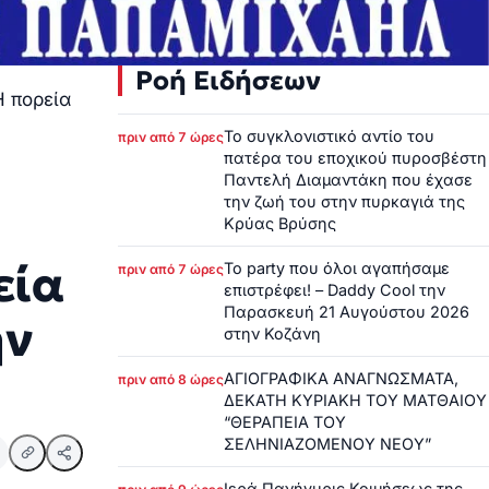
Ροή Ειδήσεων
Η πορεία
Το συγκλονιστικό αντίο του
πριν από 7 ώρες
πατέρα του εποχικού πυροσβέστη
Παντελή Διαμαντάκη που έχασε
την ζωή του στην πυρκαγιά της
Κρύας Βρύσης
εία
Το party που όλοι αγαπήσαμε
πριν από 7 ώρες
επιστρέφει! – Daddy Cool την
Παρασκευή 21 Αυγούστου 2026
ην
στην Κοζάνη
ΑΓΙΟΓΡΑΦΙΚΑ ΑΝΑΓΝΩΣΜΑΤΑ,
πριν από 8 ώρες
ΔΕΚΑΤΗ ΚΥΡΙΑΚΗ ΤΟΥ ΜΑΤΘΑΙΟΥ
“ΘΕΡΑΠΕΙΑ ΤΟΥ
ΣΕΛΗΝΙΑΖΟΜΕΝΟΥ ΝΕΟΥ”
Ιερά Πανήγυρις Κοιμήσεως της