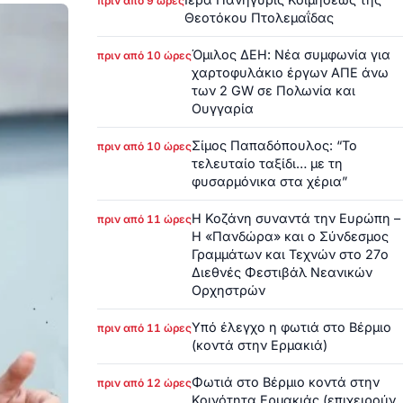
πριν από 9 ώρες
Θεοτόκου Πτολεμαΐδας
Όμιλος ΔΕΗ: Νέα συμφωνία για
πριν από 10 ώρες
χαρτοφυλάκιο έργων ΑΠΕ άνω
των 2 GW σε Πολωνία και
Ουγγαρία
Σίμος Παπαδόπουλος: “Το
πριν από 10 ώρες
τελευταίο ταξίδι… με τη
φυσαρμόνικα στα χέρια”
Η Κοζάνη συναντά την Ευρώπη –
πριν από 11 ώρες
Η «Πανδώρα» και ο Σύνδεσμος
Γραμμάτων και Τεχνών στο 27ο
Διεθνές Φεστιβάλ Νεανικών
Ορχηστρών
Υπό έλεγχο η φωτιά στο Βέρμιο
πριν από 11 ώρες
(κοντά στην Ερμακιά)
Φωτιά στο Βέρμιο κοντά στην
πριν από 12 ώρες
Κοινότητα Ερμακιάς (επιχειρούν