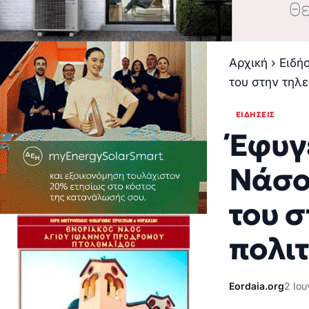
Αρχική
›
Ειδή
του στην τηλε
ΕΙΔΉΣΕΙΣ
Έφυγε
Νάσο
του σ
πολι
Eordaia.org
2 Ιου