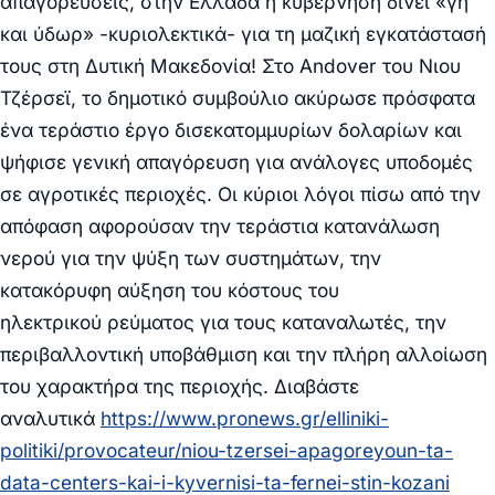
απαγορεύσεις, στην Ελλάδα η κυβέρνηση δίνει «γη
και ύδωρ» -κυριολεκτικά- για τη μαζική εγκατάστασή
τους στη Δυτική Μακεδονία! Στο Andover του Νιου
Τζέρσεϊ, το δημοτικό συμβούλιο ακύρωσε πρόσφατα
ένα τεράστιο έργο δισεκατομμυρίων δολαρίων και
ψήφισε γενική απαγόρευση για ανάλογες υποδομές
σε αγροτικές περιοχές. Οι κύριοι λόγοι πίσω από την
απόφαση αφορούσαν την τεράστια κατανάλωση
νερού για την ψύξη των συστημάτων, την
κατακόρυφη αύξηση του κόστους του
ηλεκτρικού ρεύματος για τους καταναλωτές, την
περιβαλλοντική υποβάθμιση και την πλήρη αλλοίωση
του χαρακτήρα της περιοχής. Διαβάστε
αναλυτικά
https://www.pronews.gr/elliniki-
politiki/provocateur/niou-tzersei-apagoreyoun-ta-
data-centers-kai-i-kyvernisi-ta-fernei-stin-kozani