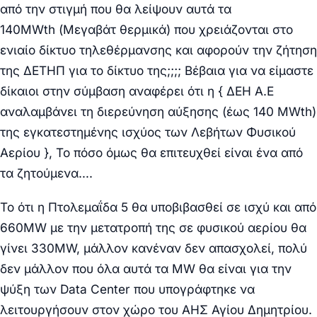
από την στιγμή που θα λείψουν αυτά τα
140MWth (Μεγαβάτ θερμικά) που χρειάζονται στο
ενιαίο δίκτυο τηλεθέρμανσης και αφορούν την ζήτηση
της ΔΕΤΗΠ για το δίκτυο της;;;; Βέβαια για να είμαστε
δίκαιοι στην σύμβαση αναφέρει ότι η { ΔΕΗ Α.Ε
αναλαμβάνει τη διερεύνηση αύξησης (έως 140 MWth)
της εγκατεστημένης ισχύος των Λεβήτων Φυσικού
Αερίου }, Το πόσο όμως θα επιτευχθεί είναι ένα από
τα ζητούμενα….
Το ότι η Πτολεμαΐδα 5 θα υποβιβασθεί σε ισχύ και από
660ΜW με την μετατροπή της σε φυσικού αερίου θα
γίνει 330MW, μάλλον κανέναν δεν απασχολεί, πολύ
δεν μάλλον που όλα αυτά τα ΜW θα είναι για την
ψύξη των Data Center που υπογράφτηκε να
λειτουργήσουν στον χώρο του ΑΗΣ Αγίου Δημητρίου.