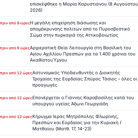
επισκέφθηκε η Μαρία Καρυστιανου (8 Αυγούστου
2026)
Η μεγάλη επιχείρηση διάσωσης και
πριν από 9 ώρες
απομάκρυνσης πολιτών από το Πυροσβεστικό
Σώμα στην πυρκαγιά της Αττικοβοιωτίας
Αρχιερατική Θεία Λειτουργία στη Βασιλική του
πριν από 9 ώρες
Αγίου Αχιλλίου Πρεσπών για τα 1.400 χρόνια του
ΑκαθίστουΎμνου
Αστυνομικός Υποδιευθυντής ο Διοικητής
πριν από 12 ώρες
Τροχαίας της Εορδαίας Σπύρος Τάσιος – όλες οι
προαγωγές
Επανέρχεται ο Γιάννης Καραβασίλης κατά του
πριν από 12 ώρες
υπουργού υγείας Άδωνι Γεωργιάδη
Κήρυγμα Ιεράς Μητρόπολης Φλωρίνης,
πριν από 12 ώρες
Πρεσπών και Εορδαίας για την Κυριακή Ι΄
Ματθαίου (Ματθ. 17, 14-23)