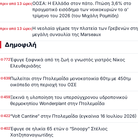
ΟΟΣΑ: Η Ελλάδα στον πάτο. Πτώση 3,6% στο
πριν από 13 ώρες
πραγματικό εισόδημα των νοικοκυριών το α’
τρίμηνο του 2026 (του Μιχάλη Ραμπίδη)
Η νεολαία γέμισε την πλατεία των Γρεβενών στη
πριν από 13 ώρες
μεγάλη συναυλία της Marseaux
Δημοφιλή
Έφυγε ξαφνικά από τη ζωή ο γνωστός γιατρός Νίκος
772
Ελευθεριάδης
Πωλείται στην Πτολεμαΐδα μονοκατοικία 60τμ με 450τμ
639
οικόπεδο στη περιοχή του ΟΣΕ
Ξεκινά η υλοποίηση του υπερσύγχρονου υδροπονικού
459
θερμοκηπίου Wonderplant στην Πτολεμαΐδα
“Volt Cantine” στην Πτολεμαΐδα (εγκαίνια 16 Ιουλίου 2026)
422
Έφυγε σε ηλικία 65 ετών ο “Snoopy” Στέλιος
402
Χατζηπαναγιωτίδης