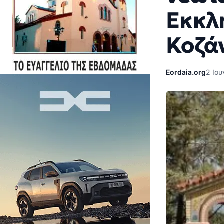
Εκκλ
Κοζά
Eordaia.org
2 Ιου