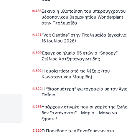
Ξεκινά η υλοποίηση του υπερσύγχρονου
456
υδροπονικού θερμοκηπίου Wonderplant
στην Πτολεμαΐδα
“Volt Cantine” στην Πτολεμαΐδα (εγκαίνια
421
16 Ιουλίου 2026)
Έφυγε σε ηλικία 65 ετών ο “Snoopy”
399
Στέλιος Χατζηπαναγιωτίδης
Η ουσία πίσω από τις λέξεις (του
392
Κωνσταντίνου Μαυρίδη)
Η “διασημότερη” φωτογραφία με τον Άγιο
322
Παΐσιο
Υπάρχουν στιγμές που οι χαρές της ζωής
256
δεν “αντέχονται”… Μαρία – Μάνο να
ζήσετε!
Ο Πρόεδρος των Εργαζομένων στο
220