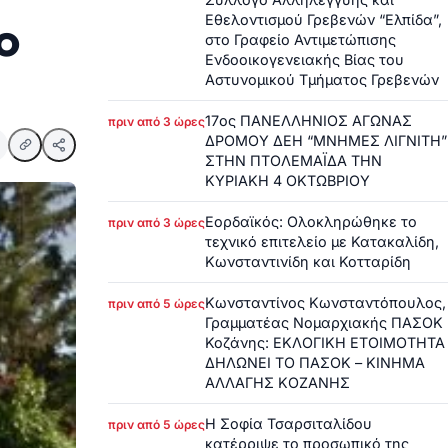
Εθελοντισμού Γρεβενών “Ελπίδα”,
ο
στο Γραφείο Αντιμετώπισης
Ενδοοικογενειακής Βίας του
Αστυνομικού Τμήματος Γρεβενών
17ος ΠΑΝΕΛΛΗΝΙΟΣ ΑΓΩΝΑΣ
πριν από 3 ώρες
ΔΡΟΜΟΥ ΔΕΗ “ΜΝΗΜΕΣ ΛΙΓΝΙΤΗ”
ΣΤΗΝ ΠΤΟΛΕΜΑΪΔΑ ΤΗΝ
ΚΥΡΙΑΚΗ 4 ΟΚΤΩΒΡΙΟΥ
Εορδαϊκός: Ολοκληρώθηκε το
πριν από 3 ώρες
τεχνικό επιτελείο με Κατακαλίδη,
Κωνσταντινίδη και Κοτταρίδη
Κωνσταντίνος Κωνσταντόπουλος,
πριν από 5 ώρες
Γραμματέας Νομαρχιακής ΠΑΣΟΚ
Κοζάνης: ΕΚΛΟΓΙΚΗ ΕΤΟΙΜΟΤΗΤΑ
ΔΗΛΩΝΕΙ ΤΟ ΠΑΣΟΚ – ΚΙΝΗΜΑ
ΑΛΛΑΓΗΣ ΚΟΖΑΝΗΣ
Η Σοφία Τσαρσιταλίδου
πριν από 5 ώρες
κατέρριψε το προσωπικό της