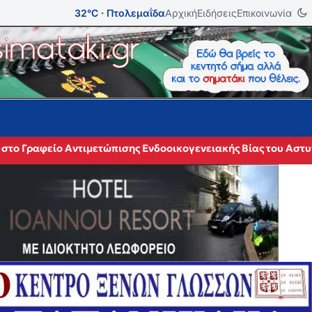
32°C · Πτολεμαΐδα
Αρχική
Ειδήσεις
Επικοινωνία
 στο Γραφείο Αντιμετώπισης Ενδοοικογενειακής Βίας του Αστ