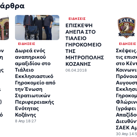
 άρθρα
ΕΙΔΉΣΕΙΣ
ΕΠΙΣΚΕΨΗ
ΑΗΕΠΑ ΣΤΟ
ΤΙΑΛΕΙΟ
ΕΙΔΉΣΕΙΣ
ΕΙΔΉΣΕΙΣ
ΓΗΡΟΚΟΜΕΙΟ
ων
Δωρεά ενός
Σκέψει
ΤΗΣ
ση
αναπηρικού
τις επι
ΜΗΤΡΟΠΟΛΗΣ
αμαξιδίου στο
στο Κέν
ΚΟΖΑΝΗΣ
ής
Τιάλειο
Κοινωνι
06.04.2018
Εκκλησιαστικό
Πρόνοια
Γηροκομείο από
Αυγουστ
ι
την Ένωση
Εκκλησι
Στρατιωτικών
Γηροκομ
)
Περιφερειακής
Φλώριν
Ενότητας
(γράφει
ό
Κοζάνης
Απαζίδο
Διευθύν
8 Απρ 18:27
ΣΑΕΚ Αμ
30 Απρ 14: