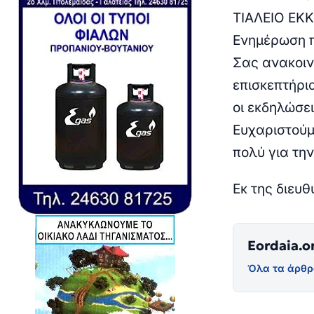
ΤΙΑΛΕΙΟ ΕΚ
Ενημέρωση π
Σας ανακοιν
επισκεπτήρια
οι εκδηλώσε
Ευχαριστού
πολύ για τη
Εκ της διευ
Eordaia.o
Όλα τα άρθρ