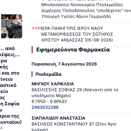
Μποδοσάκειο Νοσοκομείο Πτολεμαΐδας
Δημήτρης Παπαδόπουλος “υποδέχεται” τον
Υπουργό Υγείας Άδωνι Γεωργιάδη
ΙΕΡΑ ΠΑΝΗΓΥΡΙΣ ΙΕΡΟΥ ΝΑΟΥ
210
ΜΕΤΑΜΟΡΦΩΣΕΩΣ ΤΟΥ ΣΩΤΗΡΟΣ
ΧΡΙΣΤΟΥ ΑΡΔΑΣΣΑΣ (05-08-2026)
ς… από
Εφημερεύοντα Φαρμακεία
σκέψεις…
τρο
Παρασκευή, 7 Αυγούστου 2026
κής
 και στο
Πτολεμαΐδα
ίνειο
ΜΗΓΚΟΥ ΧΑΡΙΚΛΕΙΑ
αστικό
ΒΑΣΙΛΙΣΣΗΣ ΣΟΦΙΑΣ 29 (Απέναντι από τα
είο
υποδήματα Migato)
ας
8 ΠΡΩΙ - 9 ΒΡΑΔΥ
 η Σοφία
2463022288
υ
τρια της
ΣΙΑΠΑΛΙΔΟΥ ΑΝΑΣΤΑΣΙΑ
υνταίου)
ΒΑΣΙΛΕΩΣ ΚΩΝΣΤΑΝΤΙΝΟΥ 87 (Στον Άγιο
58
Ιωάννη)