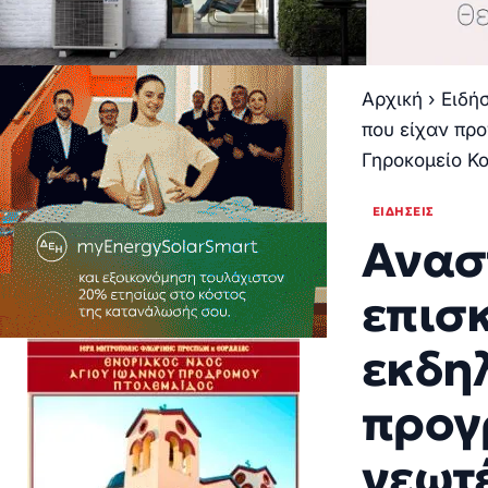
Αρχική
›
Ειδή
που είχαν προ
Γηροκομείο Κ
ΕΙΔΉΣΕΙΣ
Ανασ
επισκ
εκδη
προγ
νεωτέ