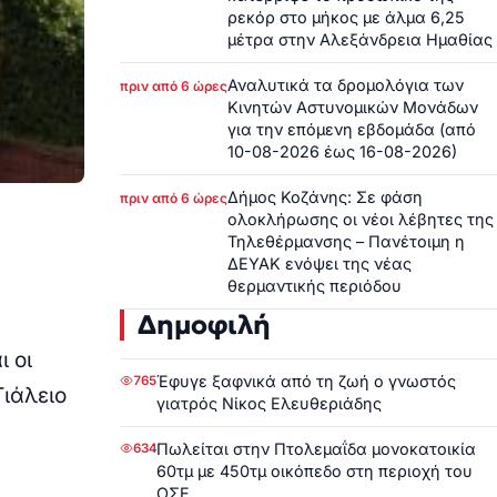
ρεκόρ στο μήκος με άλμα 6,25
μέτρα στην Αλεξάνδρεια Ημαθίας
Αναλυτικά τα δρομολόγια των
πριν από 6 ώρες
Κινητών Αστυνομικών Μονάδων
για την επόμενη εβδομάδα (από
10-08-2026 έως 16-08-2026)
Δήμος Κοζάνης: Σε φάση
πριν από 6 ώρες
ολοκλήρωσης οι νέοι λέβητες της
Τηλεθέρμανσης – Πανέτοιμη η
ΔΕΥΑΚ ενόψει της νέας
θερμαντικής περιόδου
Δημοφιλή
 οι
Έφυγε ξαφνικά από τη ζωή ο γνωστός
765
Τιάλειο
γιατρός Νίκος Ελευθεριάδης
Πωλείται στην Πτολεμαΐδα μονοκατοικία
634
60τμ με 450τμ οικόπεδο στη περιοχή του
ΟΣΕ