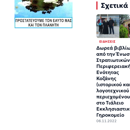
Σχετικά
ΕΙΔΉΣΕΙΣ
Δωρεά βιβλί
από την Ένω
Στρατιωτικών
Περιφερειακ
Ενότητας
Κοζάνης
(ιστορικού κα
λογοτεχνικού
περιεχομένου
στο Τιάλειο
Εκκλησιαστικ
Γηροκομείο
06.11.2022