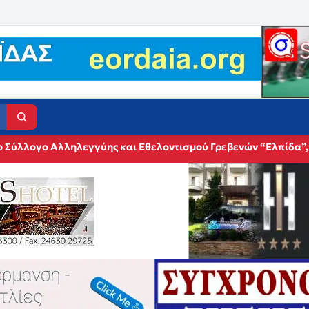
ο Σύλλογο Αλληλεγγύης και Εθελοντισμού Γρεβενών “Ελπίδα”,