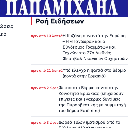
Ροή Ειδήσεων
λώσεις
ικό
Η Κοζάνη συναντά την Ευρώπη
πριν από 13 λεπτά
– Η «Πανδώρα» και ο
Σύνδεσμος Γραμμάτων και
Τεχνών στο 27ο Διεθνές
Φεστιβάλ Νεανικών Ορχηστρών
Υπό έλεγχο η φωτιά στο Βέρμιο
πριν από 21 λεπτά
(κοντά στην Ερμακιά)
Φωτιά στο Βέρμιο κοντά στην
πριν από 2 ώρες
Κοινότητα Ερμακιάς (επιχειρούν
επίγειες και εναέριες δυνάμεις
της Πυροσβεστικής με συμμετοχή
του δήμου Εοτδαίας)
Δωρεά ειδών ιματισμού από το
πριν από 3 ώρες
Σύλλογο Αλληλεγγύης και