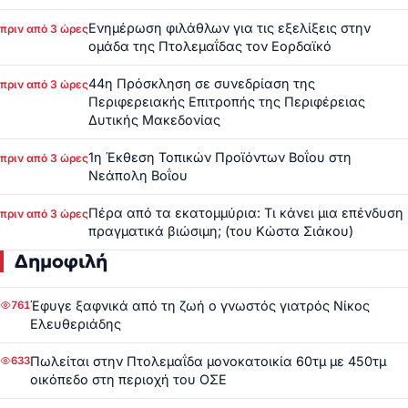
Ενημέρωση φιλάθλων για τις εξελίξεις στην
πριν από 3 ώρες
ομάδα της Πτολεμαΐδας τον Εορδαϊκό
44η Πρόσκληση σε συνεδρίαση της
πριν από 3 ώρες
Περιφερειακής Επιτροπής της Περιφέρειας
Δυτικής Μακεδονίας
1η Έκθεση Τοπικών Προϊόντων Βοΐου στη
πριν από 3 ώρες
Νεάπολη Βοΐου
Πέρα από τα εκατομμύρια: Τι κάνει μια επένδυση
πριν από 3 ώρες
πραγματικά βιώσιμη; (του Κώστα Σιάκου)
Δημοφιλή
Έφυγε ξαφνικά από τη ζωή ο γνωστός γιατρός Νίκος
761
Ελευθεριάδης
Πωλείται στην Πτολεμαΐδα μονοκατοικία 60τμ με 450τμ
633
οικόπεδο στη περιοχή του ΟΣΕ