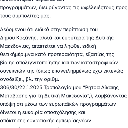
προγραμμάτων,
διευρύνοντας
τις
ωφέλειές
τους προς
τους συμπολίτες μας.
Δεδομένου ότι ειδικά στην περίπτωση του
Δήμου
Κοζάνης,
αλλά και ευρύτερα της
Δυτικής
Μακεδονίας,
απαιτείται να ληφθεί
ειδική
θετική
μέριμνα κατά
προτεραιότητα,
εξαιτίας της
βίαιης απολιγνιτοποίησης και των καταστροφικών
συνεπειών της (όπως επανειλημμένως έχω εκτενώς
αναδείξει, βλ. την αριθμ.
306/30/22.1.2025
Τροπολογία
μου “
Ρήτρα Δίκαιης
Μετάβασης
για τη Δυτική Μακεδονία
”,), λαμβάνοντας
υπόψη ότι μέσω των ευρωπαϊκών προγραμμάτων
δίνεται η ευκαιρία απασχόλησης και
απόκτησης
εργασιακής εμπειρίας
νέων