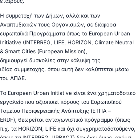
εταίρους.
Η συμμετοχή των Δήμων, αλλά και των
Αναπτυξιακών τους Οργανισμών, σε διάφορα
ευρωπαϊκά Προγράμματα όπως το European Urban
Initiative (INTERREG, LIFE, HORIZON, Climate Neutral
& Smart Cities (European Mission),
δημιουργεί
δυσκολίες στην κάλυψη της
ιδίας
συμμετοχής,
όπου αυτή δεν καλύπτεται μέσω
του ΑΠΔΕ.
Το
European Urban Initiative
είναι ένα χρηματοδοτικό
εργαλείο που αξιοποιεί πόρους του
Ευρωπαϊκού
Ταμείου Περιφερειακής Ανάπτυξης (ΕΤΠΑ –
ERDF),
θεωρείται ανταγωνιστικό πρόγραμμα (όπως
π.χ. τα HORIZON, LIFE και όχι συγχρηματοδοτούμενο,
όπως τα INTERREG, URBACT)
δεν
έχει,όμως, ακόμα