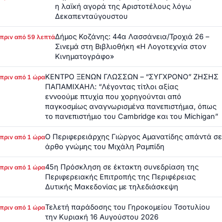
η λαϊκή αγορά της Αριστοτέλους λόγω
Δεκαπενταύγουστου
Δήμος Κοζάνης: 44α Λασσάνεια/Τροχιά 26 –
πριν από 59 λεπτά
Σινεμά στη Βιβλιοθήκη «Η Λογοτεχνία στον
Κινηματογράφο»
ΚΕΝΤΡΟ ΞΕΝΩΝ ΓΛΩΣΣΩΝ – “ΣΥΓΧΡΟΝΟ” ΖΗΣΗΣ
πριν από 1 ώρα
ΠΑΠΑΜΙΧΑΗΛ: “Λέγοντας τίτλοι αξίας
εννοούμε πτυχία που χορηγούνται από
παγκοσμίως αναγνωρισμένα πανεπιστήμια, όπως
το πανεπιστήμιο του Cambridge και του Michigan”
Ο Περιφερειάρχης Γιώργος Αμανατίδης απάντά σε
πριν από 1 ώρα
άρθο γνώμης του Μιχάλη Ραμπίδη
45η Πρόσκληση σε έκτακτη συνεδρίαση της
πριν από 1 ώρα
Περιφερειακής Επιτροπής της Περιφέρειας
Δυτικής Μακεδονίας με τηλεδιάσκεψη
Τελετή παράδοσης του Γηροκομείου Τσοτυλίου
πριν από 1 ώρα
την Κυριακή 16 Αυγούστου 2026