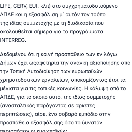
LIFE, CERV, EUI, κλπ) στο συγχρηματοδοτούμενο
ΑΠΔΕ και η
εξασφάλιση
μ’ αυτόν τον τρόπο
της
ιδίας
συμμετοχής με τη διαδικασία που
ακολουθείται σήμερα για τα προγράμματα
INTERREG.
Δεδομένου ότι η κοινή προσπάθεια των εν λόγω
Δήμων έχει ωςαφετηρία την ανάγκη
αξιοποίησης
από
την Τοπική Αυτοδιοίκηση των
ευρωπαϊκών
χρηματοδοτικών εργαλείων,
αποκομίζοντας έτσι
τα
μέγιστα
για τις τοπικές κοινωνίες. Η κάλυψη από το
ΑΠΔΕ, για το σκοπό αυτό, της ιδίας συμμετοχής
(
ανασταλτικός παράγοντας
σε αρκετές
περιπτώσεις),
αίρει
ένα
σοβαρό εμπόδιο
στην
προσπάθεια εξασφάλισης όσο το δυνατόν
περισσότερων ευρωπαϊκών