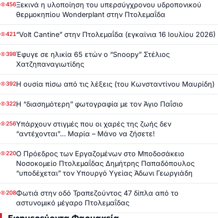
Ξεκινά η υλοποίηση του υπερσύγχρονου υδροπονικού
456
θερμοκηπίου Wonderplant στην Πτολεμαΐδα
“Volt Cantine” στην Πτολεμαΐδα (εγκαίνια 16 Ιουλίου 2026)
421
Έφυγε σε ηλικία 65 ετών ο “Snoopy” Στέλιος
398
Χατζηπαναγιωτίδης
Η ουσία πίσω από τις λέξεις (του Κωνσταντίνου Μαυρίδη)
392
Η “διασημότερη” φωτογραφία με τον Άγιο Παΐσιο
322
Υπάρχουν στιγμές που οι χαρές της ζωής δεν
256
“αντέχονται”… Μαρία – Μάνο να ζήσετε!
Ο Πρόεδρος των Εργαζομένων στο Μποδοσάκειο
220
Νοσοκομείο Πτολεμαΐδας Δημήτρης Παπαδόπουλος
“υποδέχεται” τον Υπουργό Υγείας Άδωνι Γεωργιάδη
Φωτιά στην οδό Τραπεζούντος 47 δίπλα από το
208
αστυνομικό μέγαρο Πτολεμαΐδας